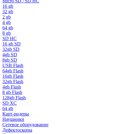
Micro SD / SD HC
16 gb
32 gb
2 gb
4 gb
64 gb
8 gb
SD HC
16 gb SD
32gb SD
4gb SD
8gb SD
USB Flash
64gb Flash
16gb Flash
32gb Flash
4gb Flash
8 gb Flash
128gb Flash
SD XC
64 gb
Карт-ридеры
Наушники
Сетевое оборудование
Дефектоскопы