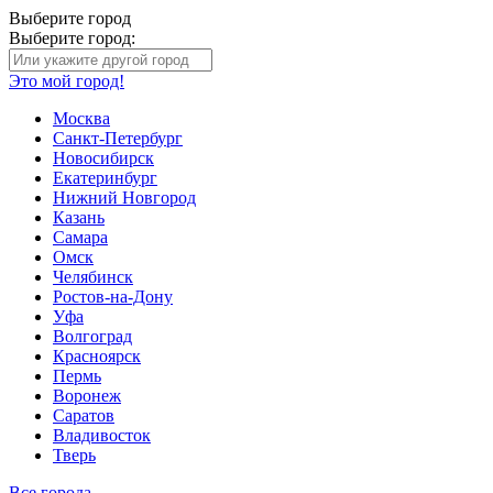
Выберите город
Выберите город:
Это мой город!
Москва
Санкт-Петербург
Новосибирск
Екатеринбург
Нижний Новгород
Казань
Самара
Омск
Челябинск
Ростов-на-Дону
Уфа
Волгоград
Красноярск
Пермь
Воронеж
Саратов
Владивосток
Тверь
Все города