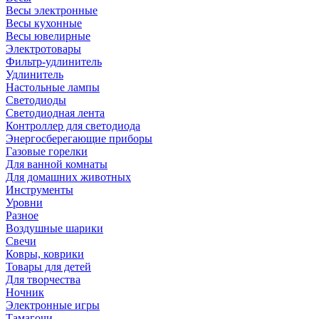
Весы электронные
Весы кухонные
Весы ювелирные
Электротовары
Фильтр-удлинитель
Удлинитель
Настольные лампы
Светодиоды
Светодиодная лента
Контроллер для светодиода
Энергосберегающие приборы
Газовые горелки
Для ванной комнаты
Для домашних животных
Инструменты
Уровни
Разное
Воздушные шарики
Свечи
Ковры, коврики
Товары для детей
Для творчества
Ночник
Электронные игры
Тамагочи