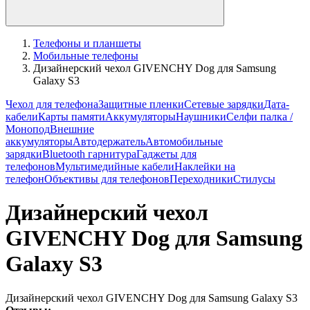
Телефоны и планшеты
Мобильные телефоны
Дизайнерский чехол GIVENCHY Dog для Samsung
Galaxy S3
Чехол для телефона
Защитные пленки
Сетевые зарядки
Дата-
кабели
Карты памяти
Аккумуляторы
Наушники
Селфи палка /
Монопод
Внешние
аккумуляторы
Автодержатель
Автомобильные
зарядки
Bluetooth гарнитура
Гаджеты для
телефонов
Мультимедийные кабели
Наклейки на
телефон
Объективы для телефонов
Переходники
Стилусы
Дизайнерский чехол
GIVENCHY Dog для Samsung
Galaxy S3
Дизайнерский чехол GIVENCHY Dog для Samsung Galaxy S3