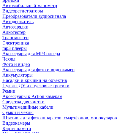
Брелоки
Автомобильный манометр
Видеорегистраторы
Преобразователи аудиосигнала
Автодержатель
Автозарядки
Алкотестер
Трансмиттер
Электроника
mp3 плееры
Аксессуары для MP3 плеера
Чехлы
Фото и видео
Акссесуары для фото и видеокамер
Аккумуляторы
Насадки и крышки на объектив
Пульты ДУ и спусковые тросики
Ремни
Аксессуары к Action камерам
Средства для чистки
Мультимедийные кабели
Сумки и чехлы
Штативы для фотоаппаратов, смартфонов, монокуляров
Видеокамеры
Карты памяти