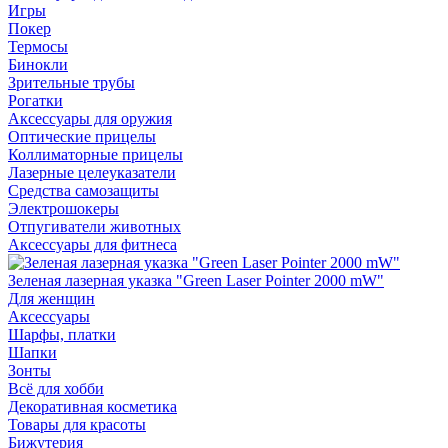
Игры
Покер
Термосы
Бинокли
Зрительные трубы
Рогатки
Аксессуары для оружия
Оптические прицелы
Коллиматорные прицелы
Лазерные целеуказатели
Средства самозащиты
Электрошокеры
Отпугиватели животных
Аксессуары для фитнеса
Зеленая лазерная указка "Green Laser Pointer 2000 mW"
Для женщин
Аксессуары
Шарфы, платки
Шапки
Зонты
Всё для хобби
Декоративная косметика
Товары для красоты
Бижутерия