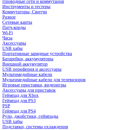
Проводные сети и коммутация
Инструменты и тестеры
Коммутаторы, Свитчи
Разное
Сетевые карты
Патч-корды
Wi-Fi
Часы
Аксессуары
USB хабы
Портативные зарядные устройства
Батарейки, аккумуляторы
Внешний аккумулятор
USB периферия и аксессуары
Мультимедийные кабели
Мультимедийные кабели для телевизоров
Игровые приставки, видеоигры
Аксессуары для приставок
Геймпад для Xbox
Геймпад для PS3
PSP
Геймпад для PS4
Рули, джойстики, геймпады
USB хабы
Подставки, системы охлаждения