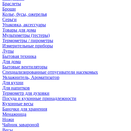
Браслеты
Броши
Колье, бусы, ожерелья
Серьги
Упаковка, аксессуары
Товары для дома
Мультиметры (тестеры)
Термометры / пирометры
Измерительные приборы
Лупы
Бытовая техника
Для дома
Бытовые вентиляторы
Специализированные отпугиватели насекомых
Увлажнитель, Ароматизатор
Для кухни
Для напитков
Термометр для духовки
Посуда и кухонные принадлежности
Кухонные весы
Баночки для хранения
Менажница
Ножи
Чайник завароной
Весы