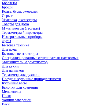
Браслеты
Броши
Колье, бусы, ожерелья
Серьги
Упаковка, аксессуары
Товары для дома
Мультиметры (тестеры)
Термометры / пирометры
Измерительные приборы
Лупы
Бытовая техника
Для дома
Бытовые вентиляторы
Специализированные отпугиватели насекомых
Увлажнитель, Ароматизатор
Для кухни
Для напитков
Термометр для духовки
Посуда и кухонные принадлежности
Кухонные весы
Баночки для хранения
Менажница
Ножи
Чайник завароной
Весы