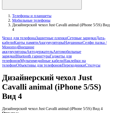
Телефоны и планшеты
Мобильные телефоны
Дизайнерский чехол Just Cavalli animal (iPhone 5/5S) Вид
4
Чехол для телефона
Защитные пленки
Сетевые зарядки
Дата-
кабели
Карты памяти
Аккумуляторы
Наушники
Селфи палка /
Монопод
Внешние
аккумуляторы
Автодержатель
Автомобильные
зарядки
Bluetooth гарнитура
Гаджеты для
телефонов
Мультимедийные кабели
Наклейки на
телефон
Объективы для телефонов
Переходники
Стилусы
Дизайнерский чехол Just
Cavalli animal (iPhone 5/5S)
Вид 4
Дизайнерский чехол Just Cavalli animal (iPhone 5/5S) Вид 4