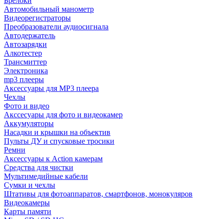
Брелоки
Автомобильный манометр
Видеорегистраторы
Преобразователи аудиосигнала
Автодержатель
Автозарядки
Алкотестер
Трансмиттер
Электроника
mp3 плееры
Аксессуары для MP3 плеера
Чехлы
Фото и видео
Акссесуары для фото и видеокамер
Аккумуляторы
Насадки и крышки на объектив
Пульты ДУ и спусковые тросики
Ремни
Аксессуары к Action камерам
Средства для чистки
Мультимедийные кабели
Сумки и чехлы
Штативы для фотоаппаратов, смартфонов, монокуляров
Видеокамеры
Карты памяти