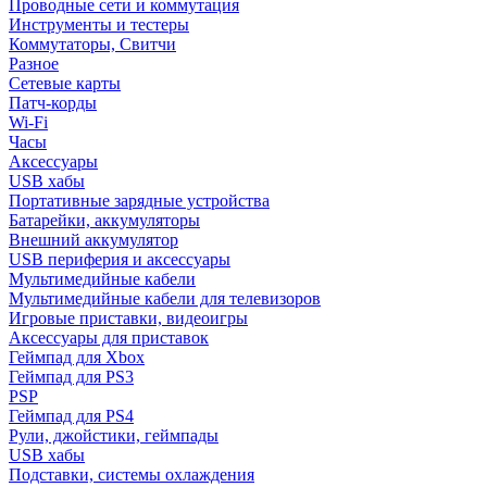
Проводные сети и коммутация
Инструменты и тестеры
Коммутаторы, Свитчи
Разное
Сетевые карты
Патч-корды
Wi-Fi
Часы
Аксессуары
USB хабы
Портативные зарядные устройства
Батарейки, аккумуляторы
Внешний аккумулятор
USB периферия и аксессуары
Мультимедийные кабели
Мультимедийные кабели для телевизоров
Игровые приставки, видеоигры
Аксессуары для приставок
Геймпад для Xbox
Геймпад для PS3
PSP
Геймпад для PS4
Рули, джойстики, геймпады
USB хабы
Подставки, системы охлаждения