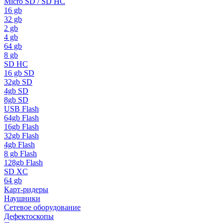
Micro SD / SD HC
16 gb
32 gb
2 gb
4 gb
64 gb
8 gb
SD HC
16 gb SD
32gb SD
4gb SD
8gb SD
USB Flash
64gb Flash
16gb Flash
32gb Flash
4gb Flash
8 gb Flash
128gb Flash
SD XC
64 gb
Карт-ридеры
Наушники
Сетевое оборудование
Дефектоскопы