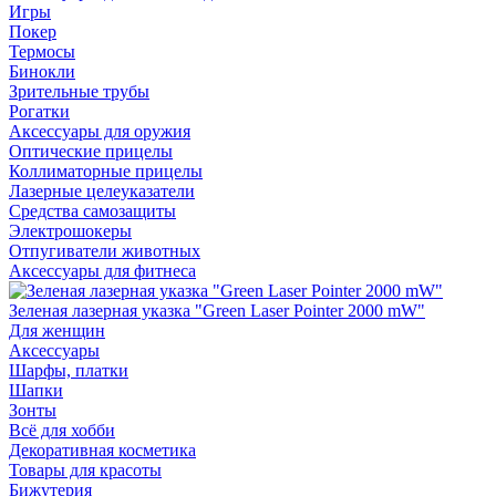
Игры
Покер
Термосы
Бинокли
Зрительные трубы
Рогатки
Аксессуары для оружия
Оптические прицелы
Коллиматорные прицелы
Лазерные целеуказатели
Средства самозащиты
Электрошокеры
Отпугиватели животных
Аксессуары для фитнеса
Зеленая лазерная указка "Green Laser Pointer 2000 mW"
Для женщин
Аксессуары
Шарфы, платки
Шапки
Зонты
Всё для хобби
Декоративная косметика
Товары для красоты
Бижутерия