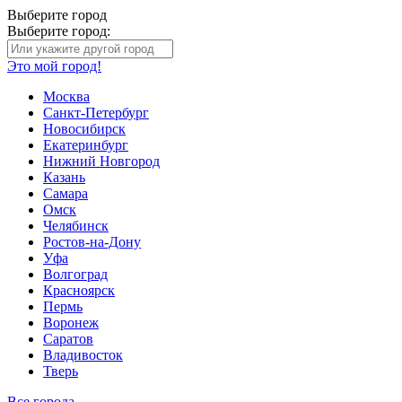
Выберите город
Выберите город:
Это мой город!
Москва
Санкт-Петербург
Новосибирск
Екатеринбург
Нижний Новгород
Казань
Самара
Омск
Челябинск
Ростов-на-Дону
Уфа
Волгоград
Красноярск
Пермь
Воронеж
Саратов
Владивосток
Тверь
Все города