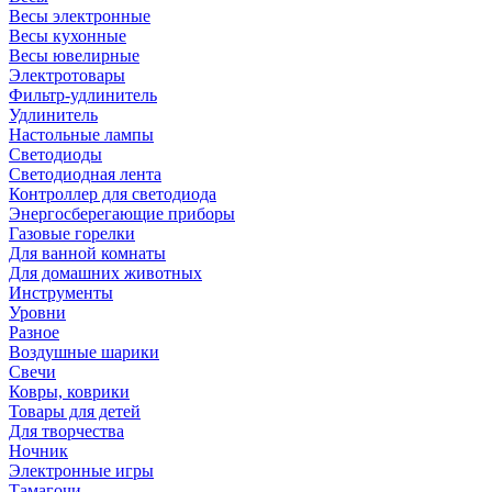
Весы электронные
Весы кухонные
Весы ювелирные
Электротовары
Фильтр-удлинитель
Удлинитель
Настольные лампы
Светодиоды
Светодиодная лента
Контроллер для светодиода
Энергосберегающие приборы
Газовые горелки
Для ванной комнаты
Для домашних животных
Инструменты
Уровни
Разное
Воздушные шарики
Свечи
Ковры, коврики
Товары для детей
Для творчества
Ночник
Электронные игры
Тамагочи