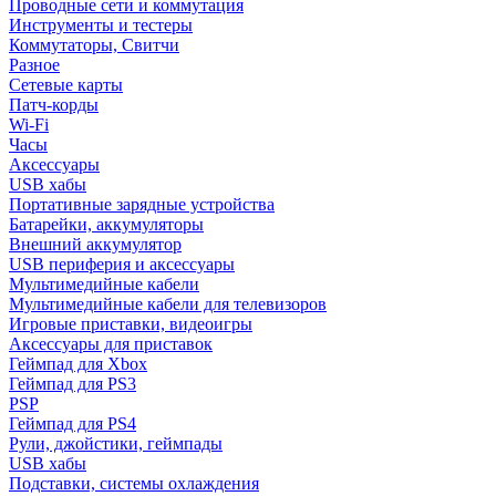
Проводные сети и коммутация
Инструменты и тестеры
Коммутаторы, Свитчи
Разное
Сетевые карты
Патч-корды
Wi-Fi
Часы
Аксессуары
USB хабы
Портативные зарядные устройства
Батарейки, аккумуляторы
Внешний аккумулятор
USB периферия и аксессуары
Мультимедийные кабели
Мультимедийные кабели для телевизоров
Игровые приставки, видеоигры
Аксессуары для приставок
Геймпад для Xbox
Геймпад для PS3
PSP
Геймпад для PS4
Рули, джойстики, геймпады
USB хабы
Подставки, системы охлаждения