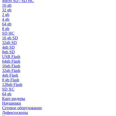
Micro SD / SD HC
16 gb
32 gb
2 gb
4 gb
64 gb
8 gb
SD HC
16 gb SD
32gb SD
4gb SD
8gb SD
USB Flash
64gb Flash
16gb Flash
32gb Flash
4gb Flash
8 gb Flash
128gb Flash
SD XC
64 gb
Карт-ридеры
Наушники
Сетевое оборудование
Дефектоскопы