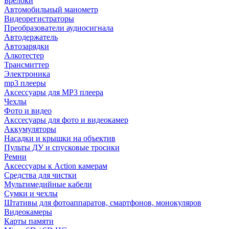
Брелоки
Автомобильный манометр
Видеорегистраторы
Преобразователи аудиосигнала
Автодержатель
Автозарядки
Алкотестер
Трансмиттер
Электроника
mp3 плееры
Аксессуары для MP3 плеера
Чехлы
Фото и видео
Акссесуары для фото и видеокамер
Аккумуляторы
Насадки и крышки на объектив
Пульты ДУ и спусковые тросики
Ремни
Аксессуары к Action камерам
Средства для чистки
Мультимедийные кабели
Сумки и чехлы
Штативы для фотоаппаратов, смартфонов, монокуляров
Видеокамеры
Карты памяти