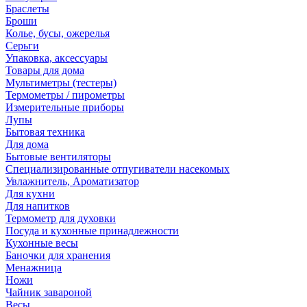
Браслеты
Броши
Колье, бусы, ожерелья
Серьги
Упаковка, аксессуары
Товары для дома
Мультиметры (тестеры)
Термометры / пирометры
Измерительные приборы
Лупы
Бытовая техника
Для дома
Бытовые вентиляторы
Специализированные отпугиватели насекомых
Увлажнитель, Ароматизатор
Для кухни
Для напитков
Термометр для духовки
Посуда и кухонные принадлежности
Кухонные весы
Баночки для хранения
Менажница
Ножи
Чайник завароной
Весы