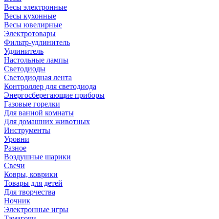
Весы электронные
Весы кухонные
Весы ювелирные
Электротовары
Фильтр-удлинитель
Удлинитель
Настольные лампы
Светодиоды
Светодиодная лента
Контроллер для светодиода
Энергосберегающие приборы
Газовые горелки
Для ванной комнаты
Для домашних животных
Инструменты
Уровни
Разное
Воздушные шарики
Свечи
Ковры, коврики
Товары для детей
Для творчества
Ночник
Электронные игры
Тамагочи