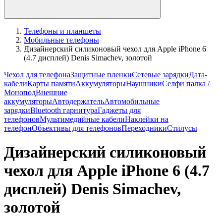
Телефоны и планшеты
Мобильные телефоны
Дизайнерский силиконовый чехол для Apple iPhone 6
(4.7 дисплей) Denis Simachev, золотой
Чехол для телефона
Защитные пленки
Сетевые зарядки
Дата-
кабели
Карты памяти
Аккумуляторы
Наушники
Селфи палка /
Монопод
Внешние
аккумуляторы
Автодержатель
Автомобильные
зарядки
Bluetooth гарнитура
Гаджеты для
телефонов
Мультимедийные кабели
Наклейки на
телефон
Объективы для телефонов
Переходники
Стилусы
Дизайнерский силиконовый
чехол для Apple iPhone 6 (4.7
дисплей) Denis Simachev,
золотой