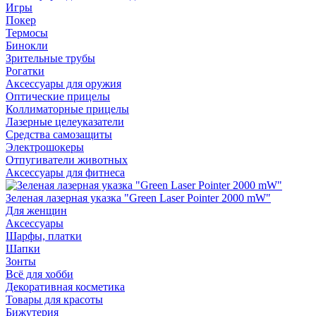
Игры
Покер
Термосы
Бинокли
Зрительные трубы
Рогатки
Аксессуары для оружия
Оптические прицелы
Коллиматорные прицелы
Лазерные целеуказатели
Средства самозащиты
Электрошокеры
Отпугиватели животных
Аксессуары для фитнеса
Зеленая лазерная указка "Green Laser Pointer 2000 mW"
Для женщин
Аксессуары
Шарфы, платки
Шапки
Зонты
Всё для хобби
Декоративная косметика
Товары для красоты
Бижутерия