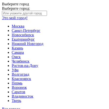
Выберите город
Выберите город:
Это мой город!
Москва
Санкт-Петербург
Новосибирск
Екатеринбург
Нижний Новгород
Казань
Самара
Омск
Челябинск
Ростов-на-Дону
Уфа
Волгоград
Красноярск
Пермь
Воронеж
Саратов
Владивосток
Тверь
Все города