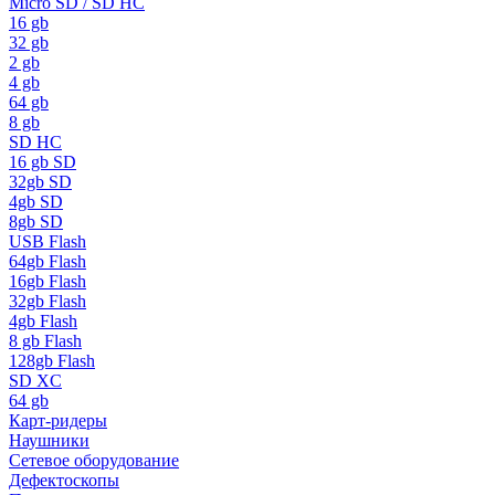
Micro SD / SD HC
16 gb
32 gb
2 gb
4 gb
64 gb
8 gb
SD HC
16 gb SD
32gb SD
4gb SD
8gb SD
USB Flash
64gb Flash
16gb Flash
32gb Flash
4gb Flash
8 gb Flash
128gb Flash
SD XC
64 gb
Карт-ридеры
Наушники
Сетевое оборудование
Дефектоскопы