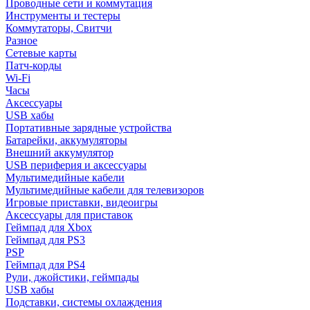
Проводные сети и коммутация
Инструменты и тестеры
Коммутаторы, Свитчи
Разное
Сетевые карты
Патч-корды
Wi-Fi
Часы
Аксессуары
USB хабы
Портативные зарядные устройства
Батарейки, аккумуляторы
Внешний аккумулятор
USB периферия и аксессуары
Мультимедийные кабели
Мультимедийные кабели для телевизоров
Игровые приставки, видеоигры
Аксессуары для приставок
Геймпад для Xbox
Геймпад для PS3
PSP
Геймпад для PS4
Рули, джойстики, геймпады
USB хабы
Подставки, системы охлаждения