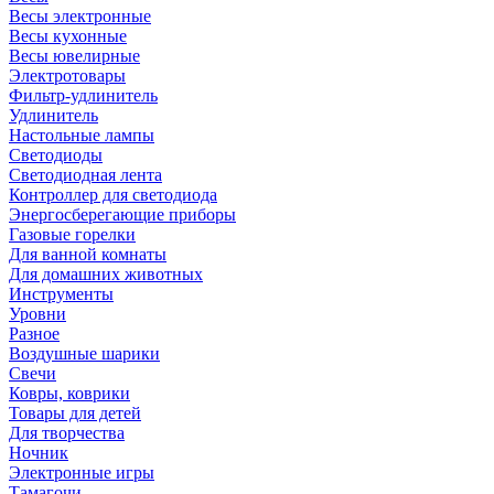
Весы электронные
Весы кухонные
Весы ювелирные
Электротовары
Фильтр-удлинитель
Удлинитель
Настольные лампы
Светодиоды
Светодиодная лента
Контроллер для светодиода
Энергосберегающие приборы
Газовые горелки
Для ванной комнаты
Для домашних животных
Инструменты
Уровни
Разное
Воздушные шарики
Свечи
Ковры, коврики
Товары для детей
Для творчества
Ночник
Электронные игры
Тамагочи