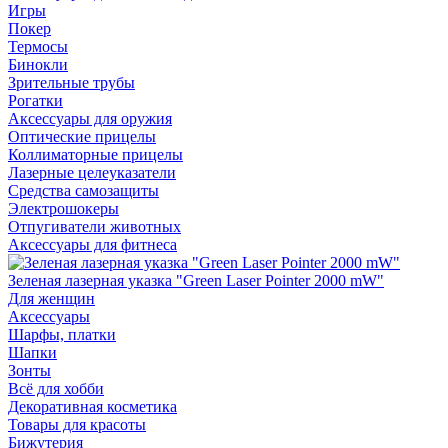
Игры
Покер
Термосы
Бинокли
Зрительные трубы
Рогатки
Аксессуары для оружия
Оптические прицелы
Коллиматорные прицелы
Лазерные целеуказатели
Средства самозащиты
Электрошокеры
Отпугиватели животных
Аксессуары для фитнеса
Зеленая лазерная указка "Green Laser Pointer 2000 mW"
Для женщин
Аксессуары
Шарфы, платки
Шапки
Зонты
Всё для хобби
Декоративная косметика
Товары для красоты
Бижутерия