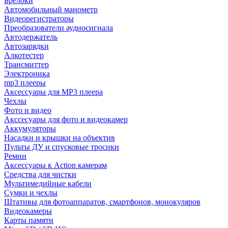
Брелоки
Автомобильный манометр
Видеорегистраторы
Преобразователи аудиосигнала
Автодержатель
Автозарядки
Алкотестер
Трансмиттер
Электроника
mp3 плееры
Аксессуары для MP3 плеера
Чехлы
Фото и видео
Акссесуары для фото и видеокамер
Аккумуляторы
Насадки и крышки на объектив
Пульты ДУ и спусковые тросики
Ремни
Аксессуары к Action камерам
Средства для чистки
Мультимедийные кабели
Сумки и чехлы
Штативы для фотоаппаратов, смартфонов, монокуляров
Видеокамеры
Карты памяти