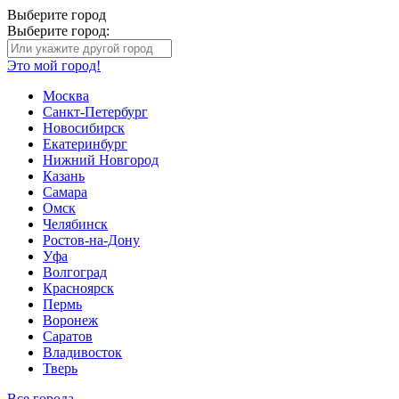
Выберите город
Выберите город:
Это мой город!
Москва
Санкт-Петербург
Новосибирск
Екатеринбург
Нижний Новгород
Казань
Самара
Омск
Челябинск
Ростов-на-Дону
Уфа
Волгоград
Красноярск
Пермь
Воронеж
Саратов
Владивосток
Тверь
Все города