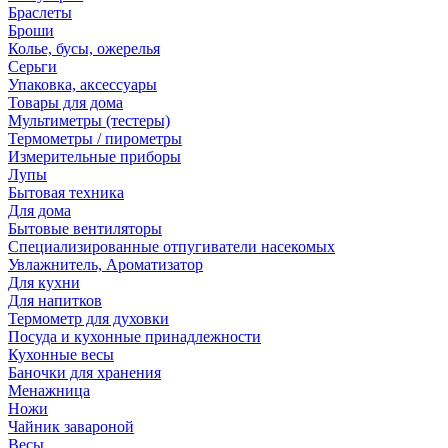
Браслеты
Броши
Колье, бусы, ожерелья
Серьги
Упаковка, аксессуары
Товары для дома
Мультиметры (тестеры)
Термометры / пирометры
Измерительные приборы
Лупы
Бытовая техника
Для дома
Бытовые вентиляторы
Специализированные отпугиватели насекомых
Увлажнитель, Ароматизатор
Для кухни
Для напитков
Термометр для духовки
Посуда и кухонные принадлежности
Кухонные весы
Баночки для хранения
Менажница
Ножи
Чайник завароной
Весы