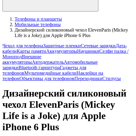
Телефоны и планшеты
Мобильные телефоны
Дизайнерский силиконовый чехол ElevenParis (Mickey
Life is a Joke) для Apple iPhone 6 Plus
Чехол для телефона
Защитные пленки
Сетевые зарядки
Дата-
кабели
Карты памяти
Аккумуляторы
Наушники
Селфи палка /
Монопод
Внешние
аккумуляторы
Автодержатель
Автомобильные
зарядки
Bluetooth гарнитура
Гаджеты для
телефонов
Мультимедийные кабели
Наклейки на
телефон
Объективы для телефонов
Переходники
Стилусы
Дизайнерский силиконовый
чехол ElevenParis (Mickey
Life is a Joke) для Apple
iPhone 6 Plus