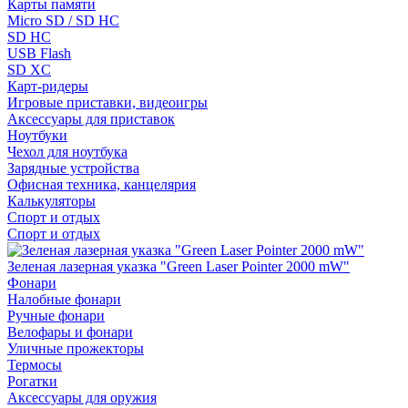
Карты памяти
Micro SD / SD HC
SD HC
USB Flash
SD XC
Карт-ридеры
Игровые приставки, видеоигры
Аксессуары для приставок
Ноутбуки
Чехол для ноутбука
Зарядные устройства
Офисная техника, канцелярия
Калькуляторы
Спорт и отдых
Спорт и отдых
Зеленая лазерная указка "Green Laser Pointer 2000 mW"
Фонари
Налобные фонари
Ручные фонари
Велофары и фонари
Уличные прожекторы
Термосы
Рогатки
Аксессуары для оружия