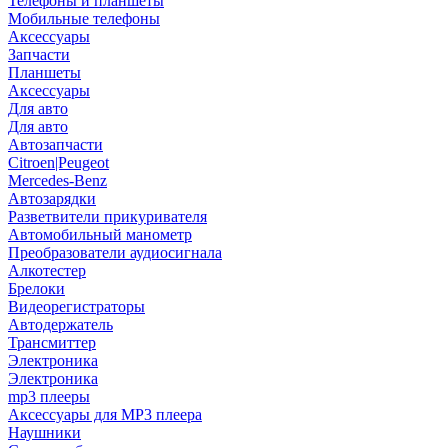
Телефоны и планшеты
Мобильные телефоны
Аксессуары
Запчасти
Планшеты
Аксессуары
Для авто
Для авто
Автозапчасти
Citroen|Peugeot
Mercedes-Benz
Автозарядки
Разветвители прикуривателя
Автомобильный манометр
Преобразователи аудиосигнала
Алкотестер
Брелоки
Видеорегистраторы
Автодержатель
Трансмиттер
Электроника
Электроника
mp3 плееры
Аксессуары для MP3 плеера
Наушники