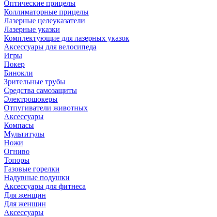
Оптические прицелы
Коллиматорные прицелы
Лазерные целеуказатели
Лазерные указки
Комплектующие для лазерных указок
Аксессуары для велосипеда
Игры
Покер
Бинокли
Зрительные трубы
Средства самозащиты
Электрошокеры
Отпугиватели животных
Аксессуары
Компасы
Мультитулы
Ножи
Огниво
Топоры
Газовые горелки
Надувные подушки
Аксессуары для фитнеса
Для женщин
Для женщин
Аксессуары