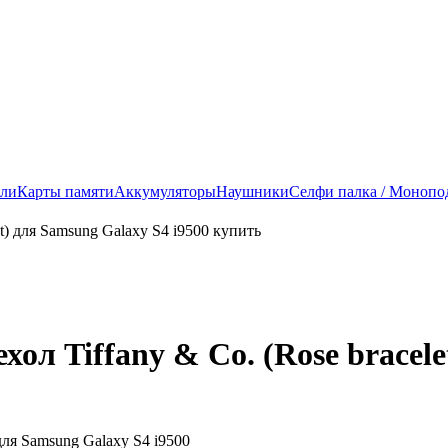
ели
Карты памяти
Аккумуляторы
Наушники
Селфи палка / Монопо
ол Tiffany & Co. (Rose bracele
для Samsung Galaxy S4 i9500