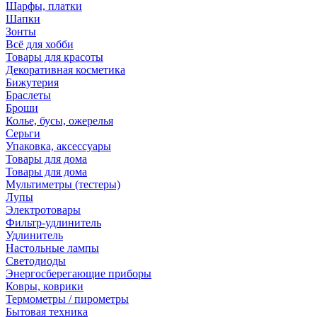
Шарфы, платки
Шапки
Зонты
Всё для хобби
Товары для красоты
Декоративная косметика
Бижутерия
Браслеты
Броши
Колье, бусы, ожерелья
Серьги
Упаковка, аксессуары
Товары для дома
Товары для дома
Мультиметры (тестеры)
Лупы
Электротовары
Фильтр-удлинитель
Удлинитель
Настольные лампы
Светодиоды
Энергосберегающие приборы
Ковры, коврики
Термометры / пирометры
Бытовая техника