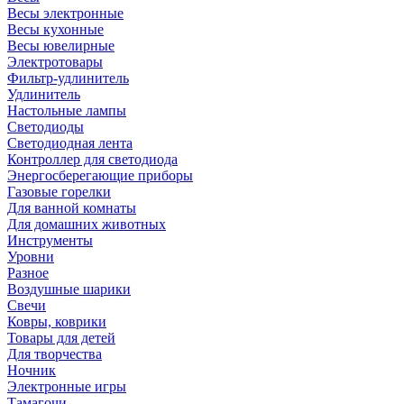
Весы электронные
Весы кухонные
Весы ювелирные
Электротовары
Фильтр-удлинитель
Удлинитель
Настольные лампы
Светодиоды
Светодиодная лента
Контроллер для светодиода
Энергосберегающие приборы
Газовые горелки
Для ванной комнаты
Для домашних животных
Инструменты
Уровни
Разное
Воздушные шарики
Свечи
Ковры, коврики
Товары для детей
Для творчества
Ночник
Электронные игры
Тамагочи