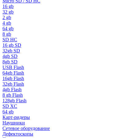
Micro SD / SD HC
16 gb
32 gb
2 gb
4 gb
64 gb
8 gb
SD HC
16 gb SD
32gb SD
4gb SD
8gb SD
USB Flash
64gb Flash
16gb Flash
32gb Flash
4gb Flash
8 gb Flash
128gb Flash
SD XC
64 gb
Карт-ридеры
Наушники
Сетевое оборудование
Дефектоскопы