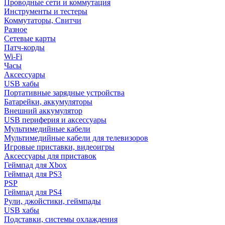
Проводные сети и коммутация
Инструменты и тестеры
Коммутаторы, Свитчи
Разное
Сетевые карты
Патч-корды
Wi-Fi
Часы
Аксессуары
USB хабы
Портативные зарядные устройства
Батарейки, аккумуляторы
Внешний аккумулятор
USB периферия и аксессуары
Мультимедийные кабели
Мультимедийные кабели для телевизоров
Игровые приставки, видеоигры
Аксессуары для приставок
Геймпад для Xbox
Геймпад для PS3
PSP
Геймпад для PS4
Рули, джойстики, геймпады
USB хабы
Подставки, системы охлаждения