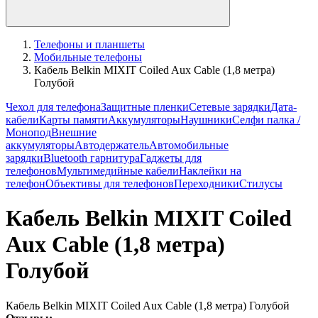
Телефоны и планшеты
Мобильные телефоны
Кабель Belkin MIXIT Coiled Aux Cable (1,8 метра)
Голубой
Чехол для телефона
Защитные пленки
Сетевые зарядки
Дата-
кабели
Карты памяти
Аккумуляторы
Наушники
Селфи палка /
Монопод
Внешние
аккумуляторы
Автодержатель
Автомобильные
зарядки
Bluetooth гарнитура
Гаджеты для
телефонов
Мультимедийные кабели
Наклейки на
телефон
Объективы для телефонов
Переходники
Стилусы
Кабель Belkin MIXIT Coiled
Aux Cable (1,8 метра)
Голубой
Кабель Belkin MIXIT Coiled Aux Cable (1,8 метра) Голубой