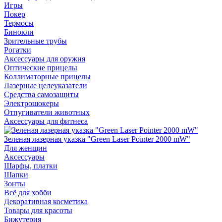
Игры
Покер
Термосы
Бинокли
Зрительные трубы
Рогатки
Аксессуары для оружия
Оптические прицелы
Коллиматорные прицелы
Лазерные целеуказатели
Средства самозащиты
Электрошокеры
Отпугиватели животных
Аксессуары для фитнеса
Зеленая лазерная указка "Green Laser Pointer 2000 mW"
Для женщин
Аксессуары
Шарфы, платки
Шапки
Зонты
Всё для хобби
Декоративная косметика
Товары для красоты
Бижутерия