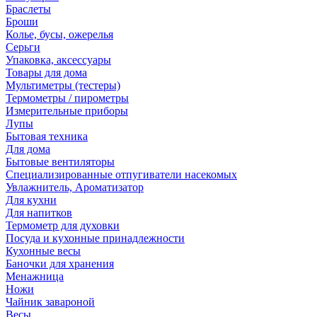
Браслеты
Броши
Колье, бусы, ожерелья
Серьги
Упаковка, аксессуары
Товары для дома
Мультиметры (тестеры)
Термометры / пирометры
Измерительные приборы
Лупы
Бытовая техника
Для дома
Бытовые вентиляторы
Специализированные отпугиватели насекомых
Увлажнитель, Ароматизатор
Для кухни
Для напитков
Термометр для духовки
Посуда и кухонные принадлежности
Кухонные весы
Баночки для хранения
Менажница
Ножи
Чайник завароной
Весы