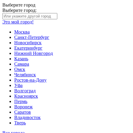
Выберите город
Выберите город:
Это мой город!
Москва
Санкт-Петербург
Новосибирск
Екатеринбург
Нижний Новгород
Казань
Самара
Омск
Челябинск
Ростов-на-Дону
Уфа
Волгоград
Красноярск
Пермь
Воронеж
Саратов
Владивосток
Тверь
Все города