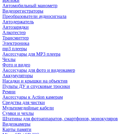
Брелоки
Автомобильный манометр
Видеорегистраторы
Преобразователи аудиосигнала
Автодержатель
Автозарядки
Алкотестер
Трансмиттер
Электроника
mp3 плееры
Аксессуары для MP3 плеера
Чехлы
Фото и видео
Акссесуары для фото и видеокамер
Аккумуляторы
Насадки и крышки на объектив
Пульты ДУ и спусковые тросики
Ремни
Аксессуары к Action камерам
Средства для чистки
Мультимедийные кабели
Сумки и чехлы
Штативы для фотоаппаратов, смартфонов, монокуляров
Видеокамеры
Карты памяти