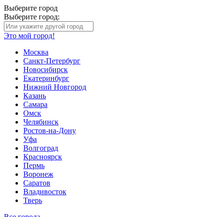
Выберите город
Выберите город:
Это мой город!
Москва
Санкт-Петербург
Новосибирск
Екатеринбург
Нижний Новгород
Казань
Самара
Омск
Челябинск
Ростов-на-Дону
Уфа
Волгоград
Красноярск
Пермь
Воронеж
Саратов
Владивосток
Тверь
Все города