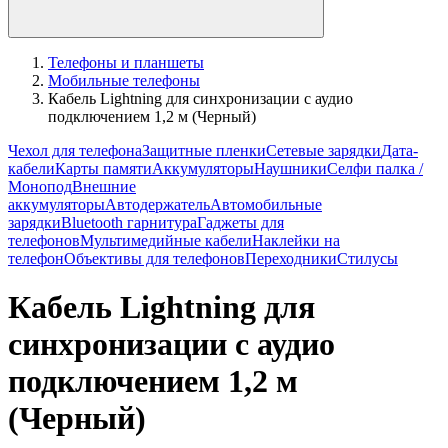
Телефоны и планшеты
Мобильные телефоны
Кабель Lightning для синхронизации с аудио
подключением 1,2 м (Черный)
Чехол для телефона
Защитные пленки
Сетевые зарядки
Дата-
кабели
Карты памяти
Аккумуляторы
Наушники
Селфи палка /
Монопод
Внешние
аккумуляторы
Автодержатель
Автомобильные
зарядки
Bluetooth гарнитура
Гаджеты для
телефонов
Мультимедийные кабели
Наклейки на
телефон
Объективы для телефонов
Переходники
Стилусы
Кабель Lightning для
синхронизации с аудио
подключением 1,2 м
(Черный)