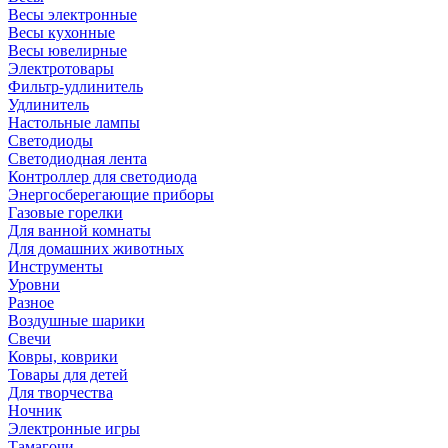
Весы электронные
Весы кухонные
Весы ювелирные
Электротовары
Фильтр-удлинитель
Удлинитель
Настольные лампы
Светодиоды
Светодиодная лента
Контроллер для светодиода
Энергосберегающие приборы
Газовые горелки
Для ванной комнаты
Для домашних животных
Инструменты
Уровни
Разное
Воздушные шарики
Свечи
Ковры, коврики
Товары для детей
Для творчества
Ночник
Электронные игры
Тамагочи