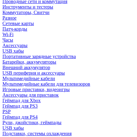
Проводные сети и коммутация
Инструменты и тестеры
Коммутаторы, Свитчи
Разное
Сетевые карты
Патч-корды
Wi-Fi
Часы
Аксессуары
USB хабы
Портативные зарядные устройства
Батарейки, аккумуляторы
Внешний аккумулятор
USB периферия и аксессуары
Мультимедийные кабели
Мультимедийные кабели для телевизоров
Игровые приставки, видеоигры
Аксессуары для приставок
Геймпад для Xbox
Геймпад для PS3
PSP
Геймпад для PS4
Рули, джойстики, геймпады
USB хабы
Подставки, системы охлаждения