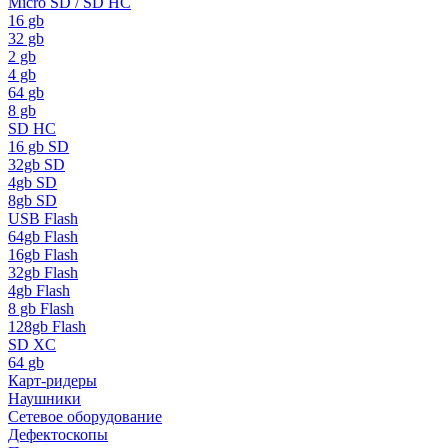
Micro SD / SD HC
16 gb
32 gb
2 gb
4 gb
64 gb
8 gb
SD HC
16 gb SD
32gb SD
4gb SD
8gb SD
USB Flash
64gb Flash
16gb Flash
32gb Flash
4gb Flash
8 gb Flash
128gb Flash
SD XC
64 gb
Карт-ридеры
Наушники
Сетевое оборудование
Дефектоскопы