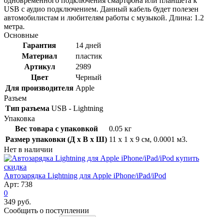
одновременного подключения смартфона или планшета к
USB с аудио подключением. Данный кабель будет полезен
автомобилистам и любителям работы с музыкой. Длина: 1.2
метра.
Основные
Гарантия
14 дней
Материал
пластик
Артикул
2989
Цвет
Черный
Для производителя
Apple
Разъем
Тип разъема
USB - Lightning
Упаковка
Вес товара с упаковкой
0.05 кг
Размер упаковки (Д x В x Ш)
11 x 1 x 9 см, 0.0001 м3.
Нет в наличии
скидка
Автозарядка Lightning для Apple iPhone/iPad/iPod
Арт: 738
0
349 руб.
Сообщить о поступлении