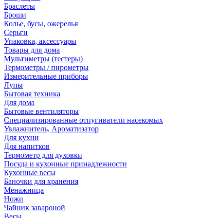
Браслеты
Броши
Колье, бусы, ожерелья
Серьги
Упаковка, аксессуары
Товары для дома
Мультиметры (тестеры)
Термометры / пирометры
Измерительные приборы
Лупы
Бытовая техника
Для дома
Бытовые вентиляторы
Специализированные отпугиватели насекомых
Увлажнитель, Ароматизатор
Для кухни
Для напитков
Термометр для духовки
Посуда и кухонные принадлежности
Кухонные весы
Баночки для хранения
Менажница
Ножи
Чайник завароной
Весы