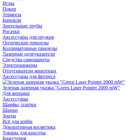
Игры
Покер
Термосы
Бинокли
Зрительные трубы
Рогатки
Аксессуары для оружия
Оптические прицелы
Коллиматорные прицелы
Лазерные целеуказатели
Средства самозащиты
Электрошокеры
Отпугиватели животных
Аксессуары для фитнеса
Зеленая лазерная указка "Green Laser Pointer 2000 mW"
Для женщин
Аксессуары
Шарфы, платки
Шапки
Зонты
Всё для хобби
Декоративная косметика
Товары для красоты
Бижутерия