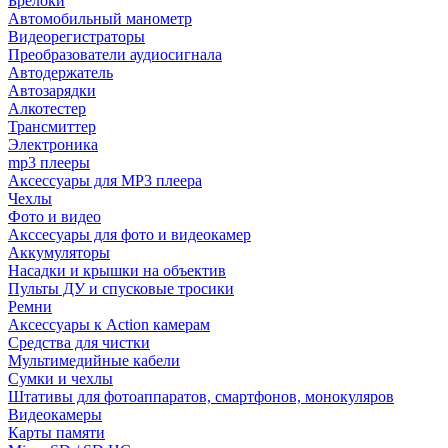
Брелоки
Автомобильный манометр
Видеорегистраторы
Преобразователи аудиосигнала
Автодержатель
Автозарядки
Алкотестер
Трансмиттер
Электроника
mp3 плееры
Аксессуары для MP3 плеера
Чехлы
Фото и видео
Акссесуары для фото и видеокамер
Аккумуляторы
Насадки и крышки на объектив
Пульты ДУ и спусковые тросики
Ремни
Аксессуары к Action камерам
Средства для чистки
Мультимедийные кабели
Сумки и чехлы
Штативы для фотоаппаратов, смартфонов, монокуляров
Видеокамеры
Карты памяти