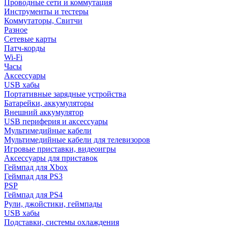
Проводные сети и коммутация
Инструменты и тестеры
Коммутаторы, Свитчи
Разное
Сетевые карты
Патч-корды
Wi-Fi
Часы
Аксессуары
USB хабы
Портативные зарядные устройства
Батарейки, аккумуляторы
Внешний аккумулятор
USB периферия и аксессуары
Мультимедийные кабели
Мультимедийные кабели для телевизоров
Игровые приставки, видеоигры
Аксессуары для приставок
Геймпад для Xbox
Геймпад для PS3
PSP
Геймпад для PS4
Рули, джойстики, геймпады
USB хабы
Подставки, системы охлаждения