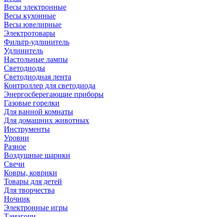
Весы электронные
Весы кухонные
Весы ювелирные
Электротовары
Фильтр-удлинитель
Удлинитель
Настольные лампы
Светодиоды
Светодиодная лента
Контроллер для светодиода
Энергосберегающие приборы
Газовые горелки
Для ванной комнаты
Для домашних животных
Инструменты
Уровни
Разное
Воздушные шарики
Свечи
Ковры, коврики
Товары для детей
Для творчества
Ночник
Электронные игры
Тамагочи