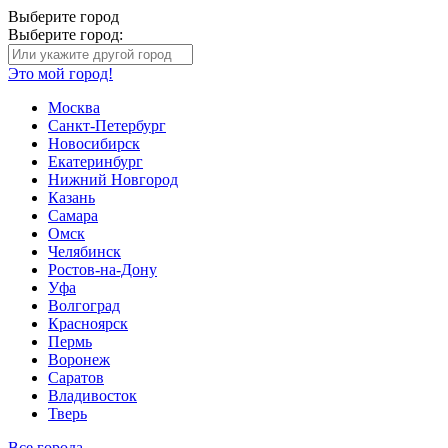
Выберите город
Выберите город:
Это мой город!
Москва
Санкт-Петербург
Новосибирск
Екатеринбург
Нижний Новгород
Казань
Самара
Омск
Челябинск
Ростов-на-Дону
Уфа
Волгоград
Красноярск
Пермь
Воронеж
Саратов
Владивосток
Тверь
Все города