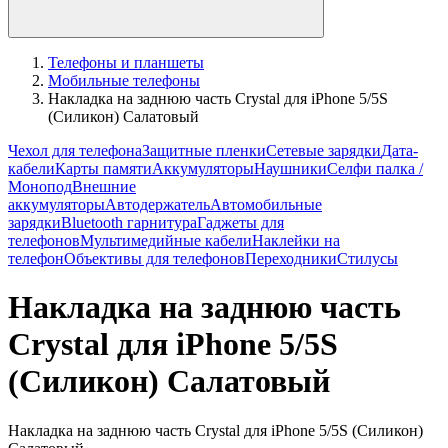
Телефоны и планшеты
Мобильные телефоны
Накладка на заднюю часть Crystal для iPhone 5/5S
(Силикон) Салатовый
Чехол для телефона
Защитные пленки
Сетевые зарядки
Дата-
кабели
Карты памяти
Аккумуляторы
Наушники
Селфи палка /
Монопод
Внешние
аккумуляторы
Автодержатель
Автомобильные
зарядки
Bluetooth гарнитура
Гаджеты для
телефонов
Мультимедийные кабели
Наклейки на
телефон
Объективы для телефонов
Переходники
Стилусы
Накладка на заднюю часть
Crystal для iPhone 5/5S
(Силикон) Салатовый
Накладка на заднюю часть Crystal для iPhone 5/5S (Силикон)