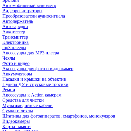
Брелоки
Автомобильный манометр
Видеорегистраторы
Преобразователи аудиосигнала
Автодержатель
Автозарядки
Алкотестер
Трансмиттер
Электроника
mp3 плееры
Аксессуары для MP3 плеера
Чехлы
Фото и видео
Акссесуары для фото и видеокамер
Аккумуляторы
Насадки и крышки на объектив
Пульты ДУ и спусковые тросики
Ремни
Аксессуары к Action камерам
Средства для чистки
Мультимедийные кабели
Сумки и чехлы
Штативы для фотоаппаратов, смартфонов, монокуляров
Видеокамеры
Карты памяти