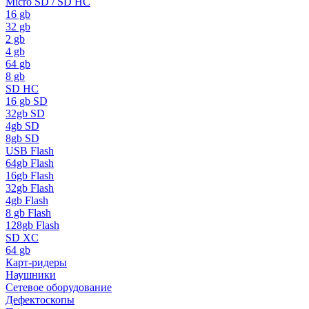
Micro SD / SD HC
16 gb
32 gb
2 gb
4 gb
64 gb
8 gb
SD HC
16 gb SD
32gb SD
4gb SD
8gb SD
USB Flash
64gb Flash
16gb Flash
32gb Flash
4gb Flash
8 gb Flash
128gb Flash
SD XC
64 gb
Карт-ридеры
Наушники
Сетевое оборудование
Дефектоскопы