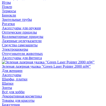
Игры
Покер
Термосы
Бинокли
Зрительные трубы
Рогатки
Аксессуары для оружия
Оптические прицелы
Коллиматорные прицелы
Лазерные целеуказатели
Средства самозащиты
Электрошокеры
Отпугиватели животных
Аксессуары для фитнеса
Зеленая лазерная указка "Green Laser Pointer 2000 mW"
Для женщин
Аксессуары
Шарфы, платки
Шапки
Зонты
Всё для хобби
Декоративная косметика
Товары для красоты
Бижутерия