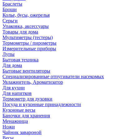
Браслеты
Броши
Колье, бусы, ожерелья
Серьги
Упаковка, аксессуары
Товары для дома
Мультиметры (тестеры)
Термометры / пирометры
Измерительные приборы
Лупы
Бытовая техника
Для дома
Бытовые вентиляторы
Специализированные отпугиватели насекомых
Увлажнитель, Ароматизатор
Для кухни
Для напитков
Термометр для духовки
Посуда и кухонные принадлежности
Кухонные весы
Баночки для хранения
Менажница
Ножи
Чайник завароной
Весы