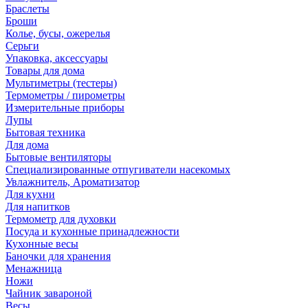
Браслеты
Броши
Колье, бусы, ожерелья
Серьги
Упаковка, аксессуары
Товары для дома
Мультиметры (тестеры)
Термометры / пирометры
Измерительные приборы
Лупы
Бытовая техника
Для дома
Бытовые вентиляторы
Специализированные отпугиватели насекомых
Увлажнитель, Ароматизатор
Для кухни
Для напитков
Термометр для духовки
Посуда и кухонные принадлежности
Кухонные весы
Баночки для хранения
Менажница
Ножи
Чайник завароной
Весы