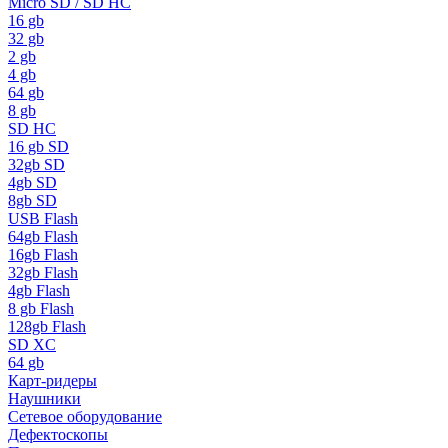
Micro SD / SD HC
16 gb
32 gb
2 gb
4 gb
64 gb
8 gb
SD HC
16 gb SD
32gb SD
4gb SD
8gb SD
USB Flash
64gb Flash
16gb Flash
32gb Flash
4gb Flash
8 gb Flash
128gb Flash
SD XC
64 gb
Карт-ридеры
Наушники
Сетевое оборудование
Дефектоскопы