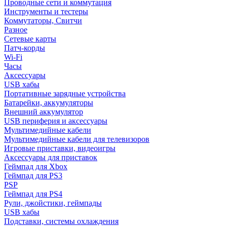
Проводные сети и коммутация
Инструменты и тестеры
Коммутаторы, Свитчи
Разное
Сетевые карты
Патч-корды
Wi-Fi
Часы
Аксессуары
USB хабы
Портативные зарядные устройства
Батарейки, аккумуляторы
Внешний аккумулятор
USB периферия и аксессуары
Мультимедийные кабели
Мультимедийные кабели для телевизоров
Игровые приставки, видеоигры
Аксессуары для приставок
Геймпад для Xbox
Геймпад для PS3
PSP
Геймпад для PS4
Рули, джойстики, геймпады
USB хабы
Подставки, системы охлаждения