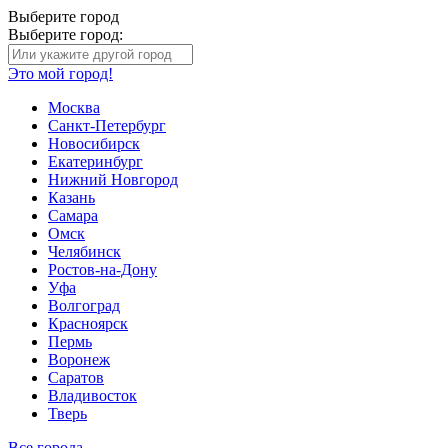
Выберите город
Выберите город:
Это мой город!
Москва
Санкт-Петербург
Новосибирск
Екатеринбург
Нижний Новгород
Казань
Самара
Омск
Челябинск
Ростов-на-Дону
Уфа
Волгоград
Красноярск
Пермь
Воронеж
Саратов
Владивосток
Тверь
Все города