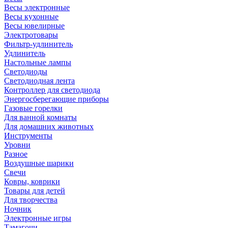
Весы электронные
Весы кухонные
Весы ювелирные
Электротовары
Фильтр-удлинитель
Удлинитель
Настольные лампы
Светодиоды
Светодиодная лента
Контроллер для светодиода
Энергосберегающие приборы
Газовые горелки
Для ванной комнаты
Для домашних животных
Инструменты
Уровни
Разное
Воздушные шарики
Свечи
Ковры, коврики
Товары для детей
Для творчества
Ночник
Электронные игры
Тамагочи