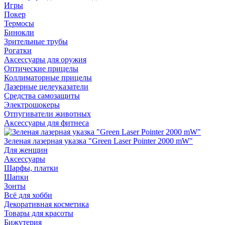
Игры
Покер
Термосы
Бинокли
Зрительные трубы
Рогатки
Аксессуары для оружия
Оптические прицелы
Коллиматорные прицелы
Лазерные целеуказатели
Средства самозащиты
Электрошокеры
Отпугиватели животных
Аксессуары для фитнеса
Зеленая лазерная указка "Green Laser Pointer 2000 mW"
Для женщин
Аксессуары
Шарфы, платки
Шапки
Зонты
Всё для хобби
Декоративная косметика
Товары для красоты
Бижутерия