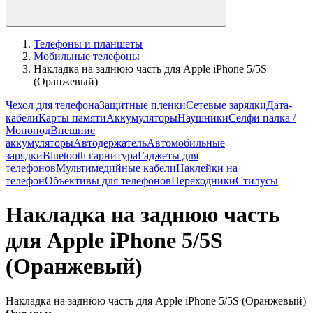
Телефоны и планшеты
Мобильные телефоны
Накладка на заднюю часть для Apple iPhone 5/5S
(Оранжевый)
Чехол для телефона
Защитные пленки
Сетевые зарядки
Дата-
кабели
Карты памяти
Аккумуляторы
Наушники
Селфи палка /
Монопод
Внешние
аккумуляторы
Автодержатель
Автомобильные
зарядки
Bluetooth гарнитура
Гаджеты для
телефонов
Мультимедийные кабели
Наклейки на
телефон
Объективы для телефонов
Переходники
Стилусы
Накладка на заднюю часть
для Apple iPhone 5/5S
(Оранжевый)
Накладка на заднюю часть для Apple iPhone 5/5S (Оранжевый)