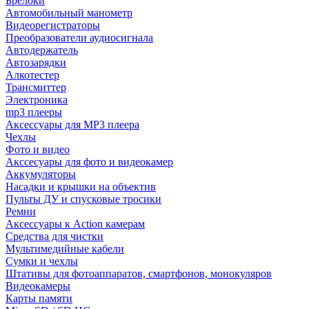
Брелоки
Автомобильный манометр
Видеорегистраторы
Преобразователи аудиосигнала
Автодержатель
Автозарядки
Алкотестер
Трансмиттер
Электроника
mp3 плееры
Аксессуары для MP3 плеера
Чехлы
Фото и видео
Акссесуары для фото и видеокамер
Аккумуляторы
Насадки и крышки на объектив
Пульты ДУ и спусковые тросики
Ремни
Аксессуары к Action камерам
Средства для чистки
Мультимедийные кабели
Сумки и чехлы
Штативы для фотоаппаратов, смартфонов, монокуляров
Видеокамеры
Карты памяти