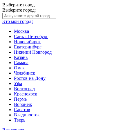
Выберите город
Выберите город:
Это мой город!
Москва
Санкт-Петербург
Новосибирск
Екатеринбург
Нижний Новгород
Казань
Самара
Омск
Челябинск
Ростов-на-Дону
Уфа
Волгоград
Красноярск
Пермь
Воронеж
Саратов
Владивосток
Тверь
Все города