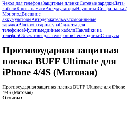
Чехол для телефона
Защитные пленки
Сетевые зарядки
Дата-
кабели
Карты памяти
Аккумуляторы
Наушники
Селфи палка /
Монопод
Внешние
аккумуляторы
Автодержатель
Автомобильные
зарядки
Bluetooth гарнитура
Гаджеты для
телефонов
Мультимедийные кабели
Наклейки на
телефон
Объективы для телефонов
Переходники
Стилусы
Противоударная защитная
пленка BUFF Ultimate для
iPhone 4/4S (Матовая)
Противоударная защитная пленка BUFF Ultimate для iPhone
4/4S (Матовая)
Отзывы: