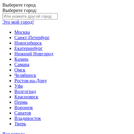
Выберите город
Выберите город:
Это мой город!
Москва
Санкт-Петербург
Новосибирск
Екатеринбург
Нижний Новгород
Казань
Самара
Омск
Челябинск
Ростов-на-Дону
Уфа
Волгоград
Красноярск
Пермь
Воронеж
Саратов
Владивосток
Тверь
Все города