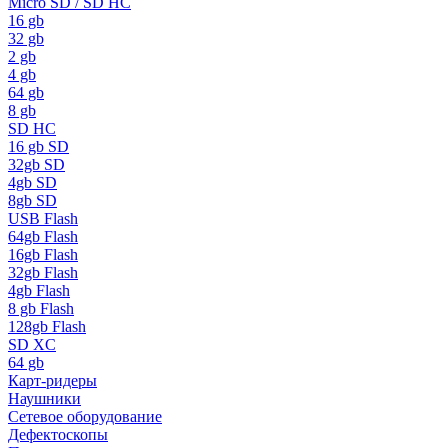
Micro SD / SD HC
16 gb
32 gb
2 gb
4 gb
64 gb
8 gb
SD HC
16 gb SD
32gb SD
4gb SD
8gb SD
USB Flash
64gb Flash
16gb Flash
32gb Flash
4gb Flash
8 gb Flash
128gb Flash
SD XC
64 gb
Карт-ридеры
Наушники
Сетевое оборудование
Дефектоскопы