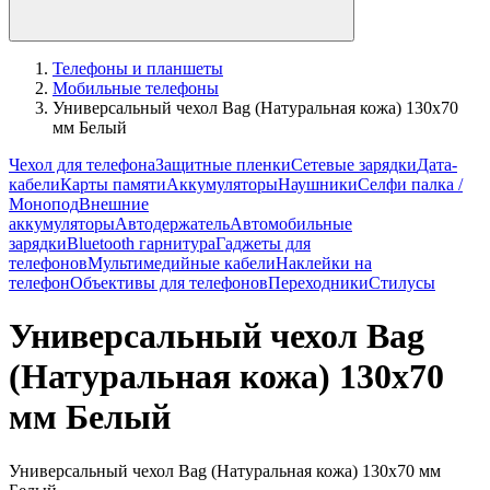
Телефоны и планшеты
Мобильные телефоны
Универсальный чехол Bag (Натуральная кожа) 130x70
мм Белый
Чехол для телефона
Защитные пленки
Сетевые зарядки
Дата-
кабели
Карты памяти
Аккумуляторы
Наушники
Селфи палка /
Монопод
Внешние
аккумуляторы
Автодержатель
Автомобильные
зарядки
Bluetooth гарнитура
Гаджеты для
телефонов
Мультимедийные кабели
Наклейки на
телефон
Объективы для телефонов
Переходники
Стилусы
Универсальный чехол Bag
(Натуральная кожа) 130x70
мм Белый
Универсальный чехол Bag (Натуральная кожа) 130x70 мм