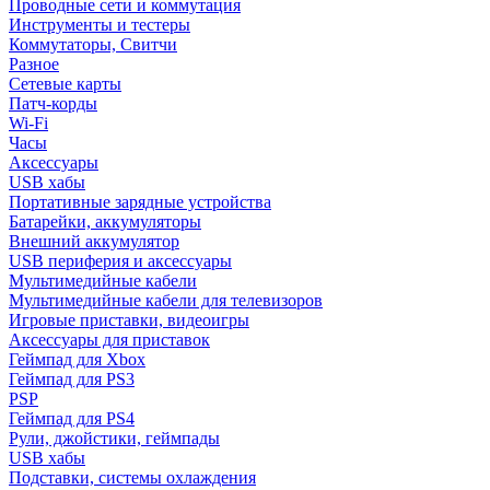
Проводные сети и коммутация
Инструменты и тестеры
Коммутаторы, Свитчи
Разное
Сетевые карты
Патч-корды
Wi-Fi
Часы
Аксессуары
USB хабы
Портативные зарядные устройства
Батарейки, аккумуляторы
Внешний аккумулятор
USB периферия и аксессуары
Мультимедийные кабели
Мультимедийные кабели для телевизоров
Игровые приставки, видеоигры
Аксессуары для приставок
Геймпад для Xbox
Геймпад для PS3
PSP
Геймпад для PS4
Рули, джойстики, геймпады
USB хабы
Подставки, системы охлаждения