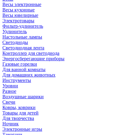
Весы электронные
Весы кухонные
Весы ювелирные
Электротовары
Фильтр-удлинитель
Удлинитель
Настольные лампы
Светодиоды
Светодиодная лента
Контроллер для светодиода
Энергосберегающие приборы
Газовые горелки
Для ванной комнаты
Для домашних животных
Инструменты
Уровни
Разное
Воздушные шарики
Свечи
Ковры, коврики
Товары для детей
Для творчества
Ночник
Электронные игры
Тамагочи