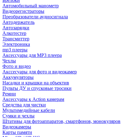
Брелоки
Автомобильный манометр
Видеорегистраторы
Преобразователи аудиосигнала
Автодержатель
Автозарядки
Алкотестер
Трансмиттер
Электроника
mp3 плееры
Аксессуары для MP3 плеера
Чехлы
Фото и видео
Акссесуары для фото и видеокамер
Аккумуляторы
Насадки и крышки на объектив
Пульты ДУ и спусковые тросики
Ремни
Аксессуары к Action камерам
Средства для чистки
Мультимедийные кабели
Сумки и чехлы
Штативы для фотоаппаратов, смартфонов, монокуляров
Видеокамеры
Карты памяти