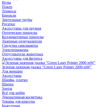
Игры
Покер
Термосы
Бинокли
Зрительные трубы
Рогатки
Аксессуары для оружия
Оптические прицелы
Коллиматорные прицелы
Лазерные целеуказатели
Средства самозащиты
Электрошокеры
Отпугиватели животных
Аксессуары для фитнеса
Зеленая лазерная указка "Green Laser Pointer 2000 mW"
Для женщин
Аксессуары
Шарфы, платки
Шапки
Зонты
Всё для хобби
Декоративная косметика
Товары для красоты
Бижутерия