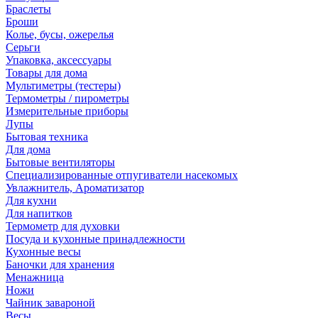
Браслеты
Броши
Колье, бусы, ожерелья
Серьги
Упаковка, аксессуары
Товары для дома
Мультиметры (тестеры)
Термометры / пирометры
Измерительные приборы
Лупы
Бытовая техника
Для дома
Бытовые вентиляторы
Специализированные отпугиватели насекомых
Увлажнитель, Ароматизатор
Для кухни
Для напитков
Термометр для духовки
Посуда и кухонные принадлежности
Кухонные весы
Баночки для хранения
Менажница
Ножи
Чайник завароной
Весы