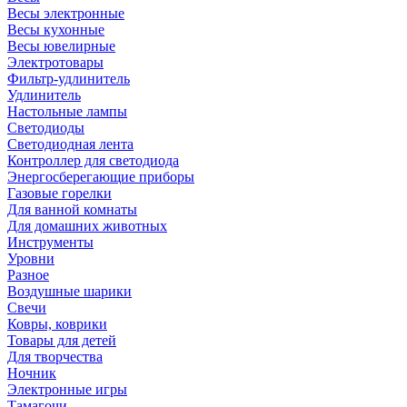
Весы электронные
Весы кухонные
Весы ювелирные
Электротовары
Фильтр-удлинитель
Удлинитель
Настольные лампы
Светодиоды
Светодиодная лента
Контроллер для светодиода
Энергосберегающие приборы
Газовые горелки
Для ванной комнаты
Для домашних животных
Инструменты
Уровни
Разное
Воздушные шарики
Свечи
Ковры, коврики
Товары для детей
Для творчества
Ночник
Электронные игры
Тамагочи