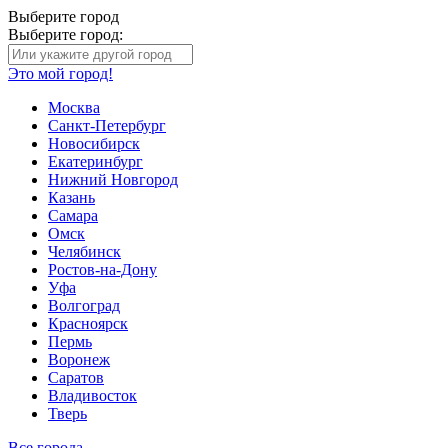
Выберите город
Выберите город:
Это мой город!
Москва
Санкт-Петербург
Новосибирск
Екатеринбург
Нижний Новгород
Казань
Самара
Омск
Челябинск
Ростов-на-Дону
Уфа
Волгоград
Красноярск
Пермь
Воронеж
Саратов
Владивосток
Тверь
Все города