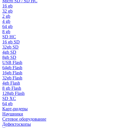
Micro SD / SD HC
16 gb
32 gb
2 gb
4 gb
64 gb
8 gb
SD HC
16 gb SD
32gb SD
4gb SD
8gb SD
USB Flash
64gb Flash
16gb Flash
32gb Flash
4gb Flash
8 gb Flash
128gb Flash
SD XC
64 gb
Карт-ридеры
Наушники
Сетевое оборудование
Дефектоскопы