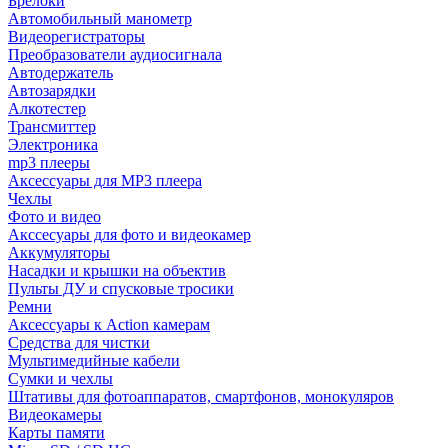
Брелоки
Автомобильный манометр
Видеорегистраторы
Преобразователи аудиосигнала
Автодержатель
Автозарядки
Алкотестер
Трансмиттер
Электроника
mp3 плееры
Аксессуары для MP3 плеера
Чехлы
Фото и видео
Акссесуары для фото и видеокамер
Аккумуляторы
Насадки и крышки на объектив
Пульты ДУ и спусковые тросики
Ремни
Аксессуары к Action камерам
Средства для чистки
Мультимедийные кабели
Сумки и чехлы
Штативы для фотоаппаратов, смартфонов, монокуляров
Видеокамеры
Карты памяти