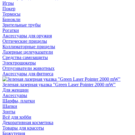
Игры
Покер
Термосы
Бинокли
Зрительные трубы
Рогатки
Аксессуары для оружия
Оптические прицелы
Коллиматорные прицелы
Лазерные целеуказатели
Средства самозащиты
Электрошокеры
Отпугиватели животных
Аксессуары для фитнеса
Зеленая лазерная указка "Green Laser Pointer 2000 mW"
Для женщин
Аксессуары
Шарфы, платки
Шапки
Зонты
Всё для хобби
Декоративная косметика
Товары для красоты
Бижутерия