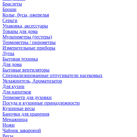
Браслеты
Броши
Колье, бусы, ожерелья
Серьги
Упаковка, аксессуары
Товары для дома
Мультиметры (тестеры)
Термометры / пирометры
Измерительные приборы
Лупы
Бытовая техника
Для дома
Бытовые вентиляторы
Специализированные отпугиватели насекомых
Увлажнитель, Ароматизатор
Для кухни
Для напитков
Термометр для духовки
Посуда и кухонные принадлежности
Кухонные весы
Баночки для хранения
Менажница
Ножи
Чайник завароной
Весы