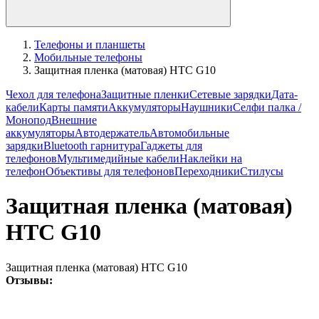
Телефоны и планшеты
Мобильные телефоны
Защитная пленка (матовая) HTC G10
Чехол для телефона
Защитные пленки
Сетевые зарядки
Дата-
кабели
Карты памяти
Аккумуляторы
Наушники
Селфи палка /
Монопод
Внешние
аккумуляторы
Автодержатель
Автомобильные
зарядки
Bluetooth гарнитура
Гаджеты для
телефонов
Мультимедийные кабели
Наклейки на
телефон
Объективы для телефонов
Переходники
Стилусы
Защитная пленка (матовая)
HTC G10
Защитная пленка (матовая) HTC G10
Отзывы: