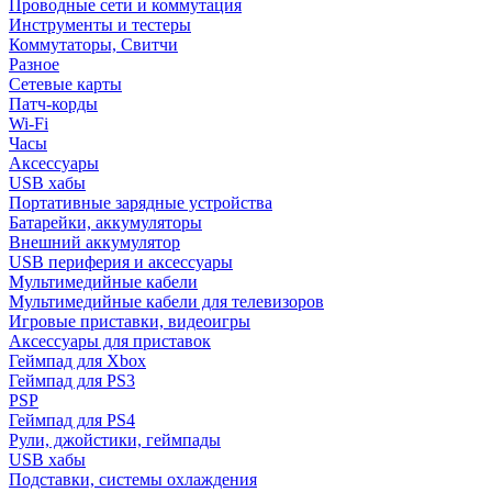
Проводные сети и коммутация
Инструменты и тестеры
Коммутаторы, Свитчи
Разное
Сетевые карты
Патч-корды
Wi-Fi
Часы
Аксессуары
USB хабы
Портативные зарядные устройства
Батарейки, аккумуляторы
Внешний аккумулятор
USB периферия и аксессуары
Мультимедийные кабели
Мультимедийные кабели для телевизоров
Игровые приставки, видеоигры
Аксессуары для приставок
Геймпад для Xbox
Геймпад для PS3
PSP
Геймпад для PS4
Рули, джойстики, геймпады
USB хабы
Подставки, системы охлаждения