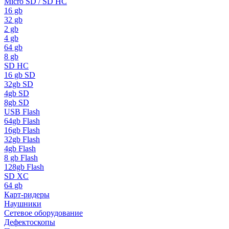
Micro SD / SD HC
16 gb
32 gb
2 gb
4 gb
64 gb
8 gb
SD HC
16 gb SD
32gb SD
4gb SD
8gb SD
USB Flash
64gb Flash
16gb Flash
32gb Flash
4gb Flash
8 gb Flash
128gb Flash
SD XC
64 gb
Карт-ридеры
Наушники
Сетевое оборудование
Дефектоскопы