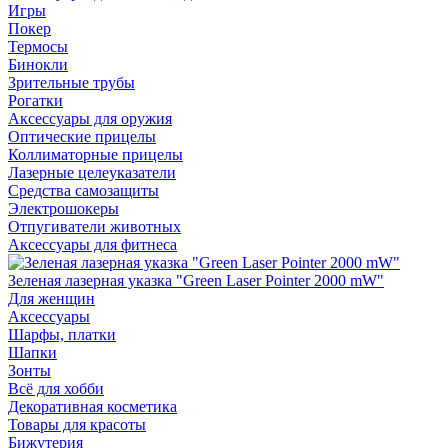
Игры
Покер
Термосы
Бинокли
Зрительные трубы
Рогатки
Аксессуары для оружия
Оптические прицелы
Коллиматорные прицелы
Лазерные целеуказатели
Средства самозащиты
Электрошокеры
Отпугиватели животных
Аксессуары для фитнеса
Зеленая лазерная указка "Green Laser Pointer 2000 mW"
Для женщин
Аксессуары
Шарфы, платки
Шапки
Зонты
Всё для хобби
Декоративная косметика
Товары для красоты
Бижутерия