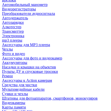
Брелоки
Автомобильный манометр
Видеорегистраторы
Преобразователи аудиосигнала
Автодержатель
Автозарядки
Алкотестер
Трансмиттер
Электроника
mp3 плееры
Аксессуары для MP3 плеера
Чехлы
Фото и видео
Акссесуары для фото и видеокамер
Аккумуляторы
Насадки и крышки на объектив
Пульты ДУ и спусковые тросики
Ремни
Аксессуары к Action камерам
Средства для чистки
Мультимедийные кабели
Сумки и чехлы
Штативы для фотоаппаратов, смартфонов, монокуляров
Видеокамеры
Карты памяти