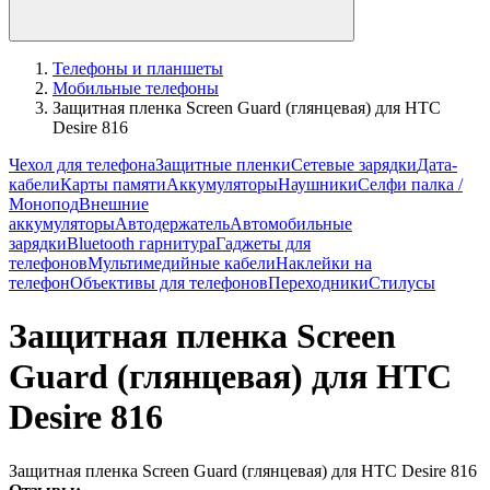
Телефоны и планшеты
Мобильные телефоны
Защитная пленка Screen Guard (глянцевая) для HTC
Desire 816
Чехол для телефона
Защитные пленки
Сетевые зарядки
Дата-
кабели
Карты памяти
Аккумуляторы
Наушники
Селфи палка /
Монопод
Внешние
аккумуляторы
Автодержатель
Автомобильные
зарядки
Bluetooth гарнитура
Гаджеты для
телефонов
Мультимедийные кабели
Наклейки на
телефон
Объективы для телефонов
Переходники
Стилусы
Защитная пленка Screen
Guard (глянцевая) для HTC
Desire 816
Защитная пленка Screen Guard (глянцевая) для HTC Desire 816