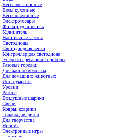
Весы электронные
Весы кухонные
Весы ювелирные
Электротовары
Фильтр-удлинитель
Удлинитель
Настольные лампы
Светодиоды
Светодиодная лента
Контроллер для светодиода
Энергосберегающие приборы
Газовые горелки
Для ванной комнаты
Для домашних животных
Инструменты
Уровни
Разное
Воздушные шарики
Свечи
Ковры, коврики
Товары для детей
Для творчества
Ночник
Электронные игры
Тамагочи