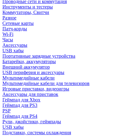
Проводные сети и коммутация
Инструменты и тестеры
Коммутаторы, Свитчи
Разное
Сетевые карты
Патч-корды
Wi-Fi
Часы
Аксессуары
USB хабы
Портативные зарядные устройства
Батарейки, аккумуляторы
Внешний аккумулятор
USB периферия и аксессуары
Мультимедийные кабели
Мультимедийные кабели для телевизоров
Игровые приставки, видеоигры
Аксессуары для приставок
Геймпад для Xbox
Геймпад для PS3
PSP
Геймпад для PS4
Рули, джойстики, геймпады
USB хабы
Подставки, системы охлаждения