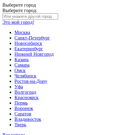
Выберите город
Выберите город:
Это мой город!
Москва
Санкт-Петербург
Новосибирск
Екатеринбург
Нижний Новгород
Казань
Самара
Омск
Челябинск
Ростов-на-Дону
Уфа
Волгоград
Красноярск
Пермь
Воронеж
Саратов
Владивосток
Тверь
Все города