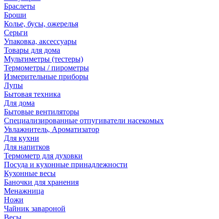
Браслеты
Броши
Колье, бусы, ожерелья
Серьги
Упаковка, аксессуары
Товары для дома
Мультиметры (тестеры)
Термометры / пирометры
Измерительные приборы
Лупы
Бытовая техника
Для дома
Бытовые вентиляторы
Специализированные отпугиватели насекомых
Увлажнитель, Ароматизатор
Для кухни
Для напитков
Термометр для духовки
Посуда и кухонные принадлежности
Кухонные весы
Баночки для хранения
Менажница
Ножи
Чайник завароной
Весы