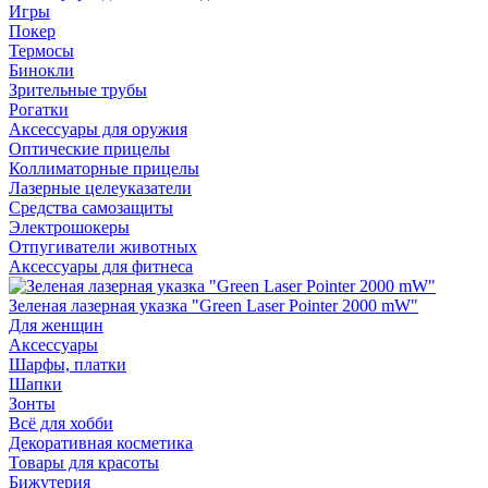
Игры
Покер
Термосы
Бинокли
Зрительные трубы
Рогатки
Аксессуары для оружия
Оптические прицелы
Коллиматорные прицелы
Лазерные целеуказатели
Средства самозащиты
Электрошокеры
Отпугиватели животных
Аксессуары для фитнеса
Зеленая лазерная указка "Green Laser Pointer 2000 mW"
Для женщин
Аксессуары
Шарфы, платки
Шапки
Зонты
Всё для хобби
Декоративная косметика
Товары для красоты
Бижутерия