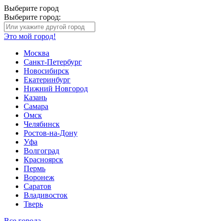
Выберите город
Выберите город:
Это мой город!
Москва
Санкт-Петербург
Новосибирск
Екатеринбург
Нижний Новгород
Казань
Самара
Омск
Челябинск
Ростов-на-Дону
Уфа
Волгоград
Красноярск
Пермь
Воронеж
Саратов
Владивосток
Тверь
Все города