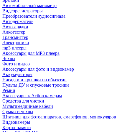
Брелоки
Автомобильный манометр
Видеорегистраторы
Преобразователи аудиосигнала
Автодержатель
Автозарядки
Алкотестер
Трансмиттер
Электроника
mp3 плееры
Аксессуары для MP3 плеера
Чехлы
Фото и видео
Акссесуары для фото и видеокамер
Аккумуляторы
Насадки и крышки на объектив
Пульты ДУ и спусковые тросики
Ремни
Аксессуары к Action камерам
Средства для чистки
Мультимедийные кабели
Сумки и чехлы
Штативы для фотоаппаратов, смартфонов, монокуляров
Видеокамеры
Карты памяти