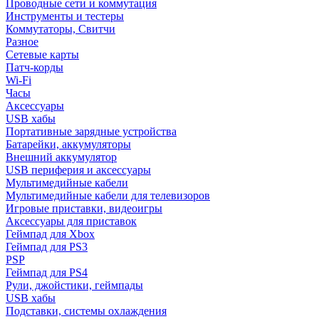
Проводные сети и коммутация
Инструменты и тестеры
Коммутаторы, Свитчи
Разное
Сетевые карты
Патч-корды
Wi-Fi
Часы
Аксессуары
USB хабы
Портативные зарядные устройства
Батарейки, аккумуляторы
Внешний аккумулятор
USB периферия и аксессуары
Мультимедийные кабели
Мультимедийные кабели для телевизоров
Игровые приставки, видеоигры
Аксессуары для приставок
Геймпад для Xbox
Геймпад для PS3
PSP
Геймпад для PS4
Рули, джойстики, геймпады
USB хабы
Подставки, системы охлаждения