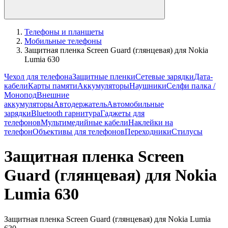
Телефоны и планшеты
Мобильные телефоны
Защитная пленка Screen Guard (глянцевая) для Nokia
Lumia 630
Чехол для телефона
Защитные пленки
Сетевые зарядки
Дата-
кабели
Карты памяти
Аккумуляторы
Наушники
Селфи палка /
Монопод
Внешние
аккумуляторы
Автодержатель
Автомобильные
зарядки
Bluetooth гарнитура
Гаджеты для
телефонов
Мультимедийные кабели
Наклейки на
телефон
Объективы для телефонов
Переходники
Стилусы
Защитная пленка Screen
Guard (глянцевая) для Nokia
Lumia 630
Защитная пленка Screen Guard (глянцевая) для Nokia Lumia