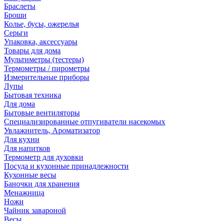
Браслеты
Броши
Колье, бусы, ожерелья
Серьги
Упаковка, аксессуары
Товары для дома
Мультиметры (тестеры)
Термометры / пирометры
Измерительные приборы
Лупы
Бытовая техника
Для дома
Бытовые вентиляторы
Специализированные отпугиватели насекомых
Увлажнитель, Ароматизатор
Для кухни
Для напитков
Термометр для духовки
Посуда и кухонные принадлежности
Кухонные весы
Баночки для хранения
Менажница
Ножи
Чайник завароной
Весы