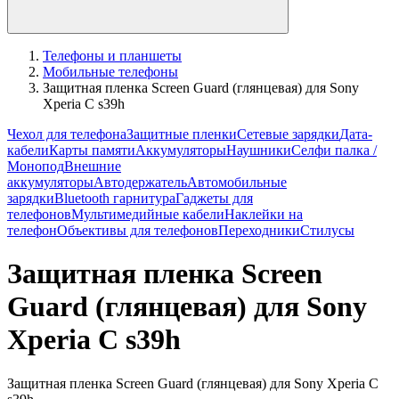
Телефоны и планшеты
Мобильные телефоны
Защитная пленка Screen Guard (глянцевая) для Sony
Xperia C s39h
Чехол для телефона
Защитные пленки
Сетевые зарядки
Дата-
кабели
Карты памяти
Аккумуляторы
Наушники
Селфи палка /
Монопод
Внешние
аккумуляторы
Автодержатель
Автомобильные
зарядки
Bluetooth гарнитура
Гаджеты для
телефонов
Мультимедийные кабели
Наклейки на
телефон
Объективы для телефонов
Переходники
Стилусы
Защитная пленка Screen
Guard (глянцевая) для Sony
Xperia C s39h
Защитная пленка Screen Guard (глянцевая) для Sony Xperia C