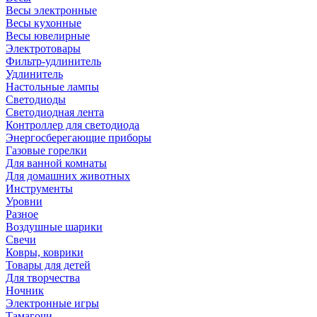
Весы электронные
Весы кухонные
Весы ювелирные
Электротовары
Фильтр-удлинитель
Удлинитель
Настольные лампы
Светодиоды
Светодиодная лента
Контроллер для светодиода
Энергосберегающие приборы
Газовые горелки
Для ванной комнаты
Для домашних животных
Инструменты
Уровни
Разное
Воздушные шарики
Свечи
Ковры, коврики
Товары для детей
Для творчества
Ночник
Электронные игры
Тамагочи