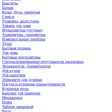
Браслеты
Броши
Колье, бусы, ожерелья
Серьги
Упаковка, аксессуары
Товары для дома
Мультиметры (тестеры)
Термометры / пирометры
Измерительные приборы
Лупы
Бытовая техника
Для дома
Бытовые вентиляторы
Специализированные отпугиватели насекомых
Увлажнитель, Ароматизатор
Для кухни
Для напитков
Термометр для духовки
Посуда и кухонные принадлежности
Кухонные весы
Баночки для хранения
Менажница
Ножи
Чайник завароной
Весы