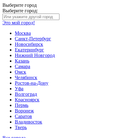
Выберите город
Выберите город:
Это мой город!
Москва
Санкт-Петербург
Новосибирск
Екатеринбург
Нижний Новгород
Казань
Самара
Омск
Челябинск
Ростов-на-Дону
Уфа
Волгоград
Красноярск
Пермь
Воронеж
Саратов
Владивосток
Тверь
Все города