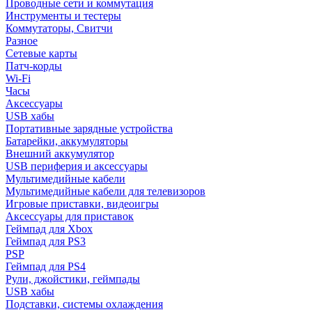
Проводные сети и коммутация
Инструменты и тестеры
Коммутаторы, Свитчи
Разное
Сетевые карты
Патч-корды
Wi-Fi
Часы
Аксессуары
USB хабы
Портативные зарядные устройства
Батарейки, аккумуляторы
Внешний аккумулятор
USB периферия и аксессуары
Мультимедийные кабели
Мультимедийные кабели для телевизоров
Игровые приставки, видеоигры
Аксессуары для приставок
Геймпад для Xbox
Геймпад для PS3
PSP
Геймпад для PS4
Рули, джойстики, геймпады
USB хабы
Подставки, системы охлаждения