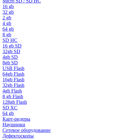
Micro SD / SD HC
16 gb
32 gb
2 gb
4 gb
64 gb
8 gb
SD HC
16 gb SD
32gb SD
4gb SD
8gb SD
USB Flash
64gb Flash
16gb Flash
32gb Flash
4gb Flash
8 gb Flash
128gb Flash
SD XC
64 gb
Карт-ридеры
Наушники
Сетевое оборудование
Дефектоскопы