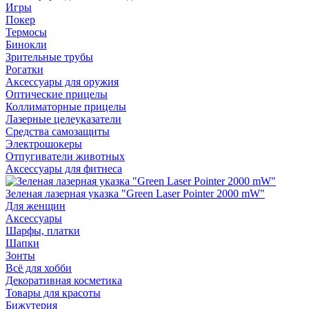
Игры
Покер
Термосы
Бинокли
Зрительные трубы
Рогатки
Аксессуары для оружия
Оптические прицелы
Коллиматорные прицелы
Лазерные целеуказатели
Средства самозащиты
Электрошокеры
Отпугиватели животных
Аксессуары для фитнеса
Зеленая лазерная указка "Green Laser Pointer 2000 mW"
Для женщин
Аксессуары
Шарфы, платки
Шапки
Зонты
Всё для хобби
Декоративная косметика
Товары для красоты
Бижутерия