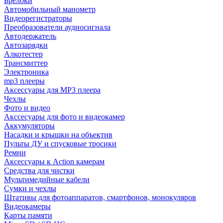
Брелоки
Автомобильный манометр
Видеорегистраторы
Преобразователи аудиосигнала
Автодержатель
Автозарядки
Алкотестер
Трансмиттер
Электроника
mp3 плееры
Аксессуары для MP3 плеера
Чехлы
Фото и видео
Акссесуары для фото и видеокамер
Аккумуляторы
Насадки и крышки на объектив
Пульты ДУ и спусковые тросики
Ремни
Аксессуары к Action камерам
Средства для чистки
Мультимедийные кабели
Сумки и чехлы
Штативы для фотоаппаратов, смартфонов, монокуляров
Видеокамеры
Карты памяти