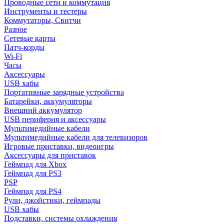
Проводные сети и коммутация
Инструменты и тестеры
Коммутаторы, Свитчи
Разное
Сетевые карты
Патч-корды
Wi-Fi
Часы
Аксессуары
USB хабы
Портативные зарядные устройства
Батарейки, аккумуляторы
Внешний аккумулятор
USB периферия и аксессуары
Мультимедийные кабели
Мультимедийные кабели для телевизоров
Игровые приставки, видеоигры
Аксессуары для приставок
Геймпад для Xbox
Геймпад для PS3
PSP
Геймпад для PS4
Рули, джойстики, геймпады
USB хабы
Подставки, системы охлаждения