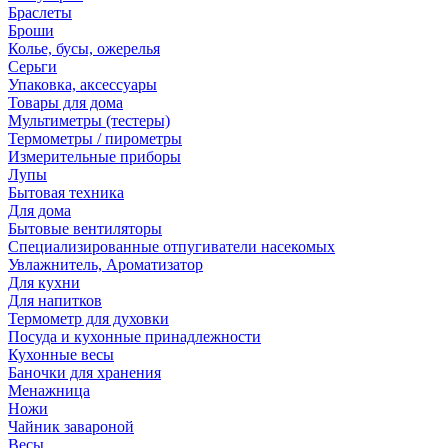
Браслеты
Броши
Колье, бусы, ожерелья
Серьги
Упаковка, аксессуары
Товары для дома
Мультиметры (тестеры)
Термометры / пирометры
Измерительные приборы
Лупы
Бытовая техника
Для дома
Бытовые вентиляторы
Специализированные отпугиватели насекомых
Увлажнитель, Ароматизатор
Для кухни
Для напитков
Термометр для духовки
Посуда и кухонные принадлежности
Кухонные весы
Баночки для хранения
Менажница
Ножи
Чайник завароной
Весы