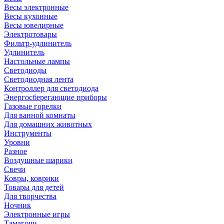
Весы электронные
Весы кухонные
Весы ювелирные
Электротовары
Фильтр-удлинитель
Удлинитель
Настольные лампы
Светодиоды
Светодиодная лента
Контроллер для светодиода
Энергосберегающие приборы
Газовые горелки
Для ванной комнаты
Для домашних животных
Инструменты
Уровни
Разное
Воздушные шарики
Свечи
Ковры, коврики
Товары для детей
Для творчества
Ночник
Электронные игры
Тамагочи