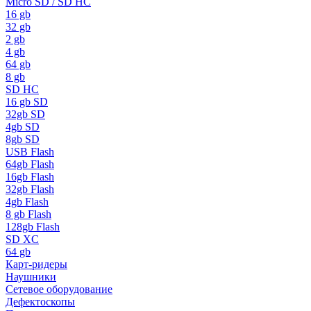
Micro SD / SD HC
16 gb
32 gb
2 gb
4 gb
64 gb
8 gb
SD HC
16 gb SD
32gb SD
4gb SD
8gb SD
USB Flash
64gb Flash
16gb Flash
32gb Flash
4gb Flash
8 gb Flash
128gb Flash
SD XC
64 gb
Карт-ридеры
Наушники
Сетевое оборудование
Дефектоскопы