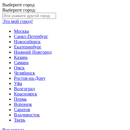
Выберите город
Выберите город:
Это мой город!
Москва
Санкт-Петербург
Новосибирск
Екатеринбург
Нижний Новгород
Казань
Самара
Омск
Челябинск
Ростов-на-Дону
Уфа
Волгоград
Красноярск
Пермь
Воронеж
Саратов
Владивосток
Тверь
Все города