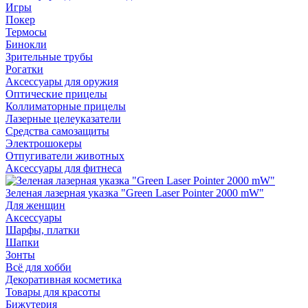
Игры
Покер
Термосы
Бинокли
Зрительные трубы
Рогатки
Аксессуары для оружия
Оптические прицелы
Коллиматорные прицелы
Лазерные целеуказатели
Средства самозащиты
Электрошокеры
Отпугиватели животных
Аксессуары для фитнеса
Зеленая лазерная указка "Green Laser Pointer 2000 mW"
Для женщин
Аксессуары
Шарфы, платки
Шапки
Зонты
Всё для хобби
Декоративная косметика
Товары для красоты
Бижутерия