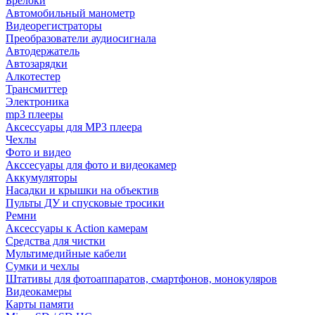
Брелоки
Автомобильный манометр
Видеорегистраторы
Преобразователи аудиосигнала
Автодержатель
Автозарядки
Алкотестер
Трансмиттер
Электроника
mp3 плееры
Аксессуары для MP3 плеера
Чехлы
Фото и видео
Акссесуары для фото и видеокамер
Аккумуляторы
Насадки и крышки на объектив
Пульты ДУ и спусковые тросики
Ремни
Аксессуары к Action камерам
Средства для чистки
Мультимедийные кабели
Сумки и чехлы
Штативы для фотоаппаратов, смартфонов, монокуляров
Видеокамеры
Карты памяти