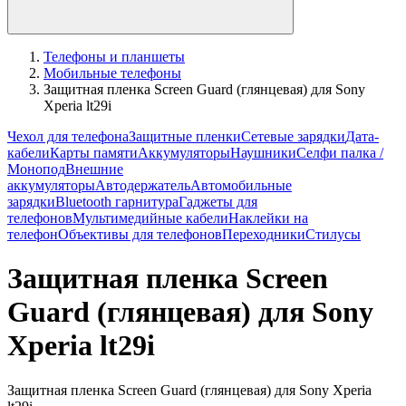
Телефоны и планшеты
Мобильные телефоны
Защитная пленка Screen Guard (глянцевая) для Sony
Xperia lt29i
Чехол для телефона
Защитные пленки
Сетевые зарядки
Дата-
кабели
Карты памяти
Аккумуляторы
Наушники
Селфи палка /
Монопод
Внешние
аккумуляторы
Автодержатель
Автомобильные
зарядки
Bluetooth гарнитура
Гаджеты для
телефонов
Мультимедийные кабели
Наклейки на
телефон
Объективы для телефонов
Переходники
Стилусы
Защитная пленка Screen
Guard (глянцевая) для Sony
Xperia lt29i
Защитная пленка Screen Guard (глянцевая) для Sony Xperia