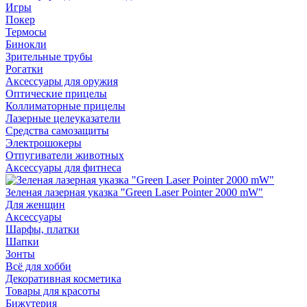
Игры
Покер
Термосы
Бинокли
Зрительные трубы
Рогатки
Аксессуары для оружия
Оптические прицелы
Коллиматорные прицелы
Лазерные целеуказатели
Средства самозащиты
Электрошокеры
Отпугиватели животных
Аксессуары для фитнеса
Зеленая лазерная указка "Green Laser Pointer 2000 mW"
Для женщин
Аксессуары
Шарфы, платки
Шапки
Зонты
Всё для хобби
Декоративная косметика
Товары для красоты
Бижутерия