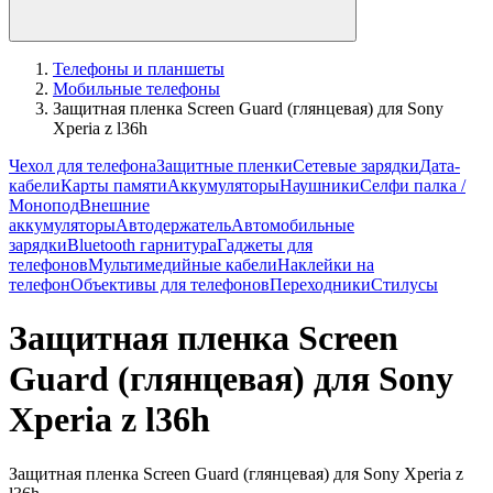
Телефоны и планшеты
Мобильные телефоны
Защитная пленка Screen Guard (глянцевая) для Sony
Xperia z l36h
Чехол для телефона
Защитные пленки
Сетевые зарядки
Дата-
кабели
Карты памяти
Аккумуляторы
Наушники
Селфи палка /
Монопод
Внешние
аккумуляторы
Автодержатель
Автомобильные
зарядки
Bluetooth гарнитура
Гаджеты для
телефонов
Мультимедийные кабели
Наклейки на
телефон
Объективы для телефонов
Переходники
Стилусы
Защитная пленка Screen
Guard (глянцевая) для Sony
Xperia z l36h
Защитная пленка Screen Guard (глянцевая) для Sony Xperia z