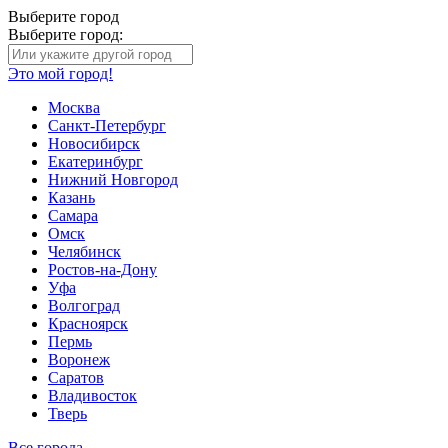
Выберите город
Выберите город:
Это мой город!
Москва
Санкт-Петербург
Новосибирск
Екатеринбург
Нижний Новгород
Казань
Самара
Омск
Челябинск
Ростов-на-Дону
Уфа
Волгоград
Красноярск
Пермь
Воронеж
Саратов
Владивосток
Тверь
Все города