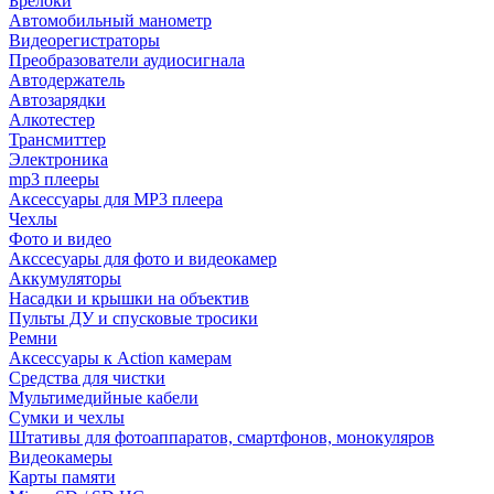
Брелоки
Автомобильный манометр
Видеорегистраторы
Преобразователи аудиосигнала
Автодержатель
Автозарядки
Алкотестер
Трансмиттер
Электроника
mp3 плееры
Аксессуары для MP3 плеера
Чехлы
Фото и видео
Акссесуары для фото и видеокамер
Аккумуляторы
Насадки и крышки на объектив
Пульты ДУ и спусковые тросики
Ремни
Аксессуары к Action камерам
Средства для чистки
Мультимедийные кабели
Сумки и чехлы
Штативы для фотоаппаратов, смартфонов, монокуляров
Видеокамеры
Карты памяти