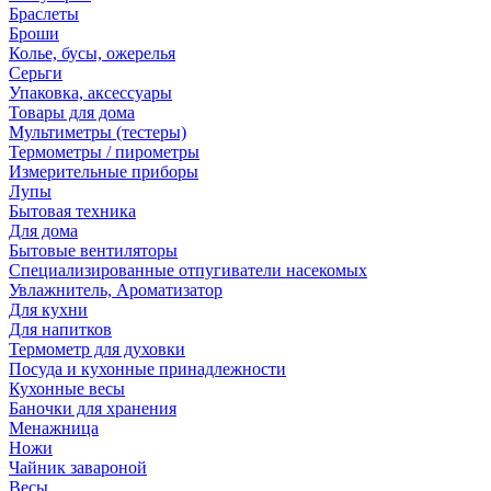
Браслеты
Броши
Колье, бусы, ожерелья
Серьги
Упаковка, аксессуары
Товары для дома
Мультиметры (тестеры)
Термометры / пирометры
Измерительные приборы
Лупы
Бытовая техника
Для дома
Бытовые вентиляторы
Специализированные отпугиватели насекомых
Увлажнитель, Ароматизатор
Для кухни
Для напитков
Термометр для духовки
Посуда и кухонные принадлежности
Кухонные весы
Баночки для хранения
Менажница
Ножи
Чайник завароной
Весы