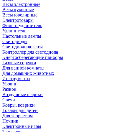
Весы электронные
Весы кухонные
Весы ювелирные
Электротовары
Фильтр-удлинитель
Удлинитель
Настольные лампы
Светодиоды
Светодиодная лента
Контроллер для светодиода
Энергосберегающие приборы
Газовые горелки
Для ванной комнаты
Для домашних животных
Инструменты
Уровни
Разное
Воздушные шарики
Свечи
Ковры, коврики
Товары для детей
Для творчества
Ночник
Электронные игры
Тамагочи