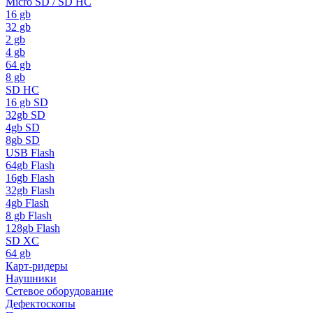
Micro SD / SD HC
16 gb
32 gb
2 gb
4 gb
64 gb
8 gb
SD HC
16 gb SD
32gb SD
4gb SD
8gb SD
USB Flash
64gb Flash
16gb Flash
32gb Flash
4gb Flash
8 gb Flash
128gb Flash
SD XC
64 gb
Карт-ридеры
Наушники
Сетевое оборудование
Дефектоскопы