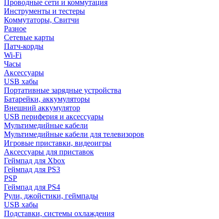
Проводные сети и коммутация
Инструменты и тестеры
Коммутаторы, Свитчи
Разное
Сетевые карты
Патч-корды
Wi-Fi
Часы
Аксессуары
USB хабы
Портативные зарядные устройства
Батарейки, аккумуляторы
Внешний аккумулятор
USB периферия и аксессуары
Мультимедийные кабели
Мультимедийные кабели для телевизоров
Игровые приставки, видеоигры
Аксессуары для приставок
Геймпад для Xbox
Геймпад для PS3
PSP
Геймпад для PS4
Рули, джойстики, геймпады
USB хабы
Подставки, системы охлаждения