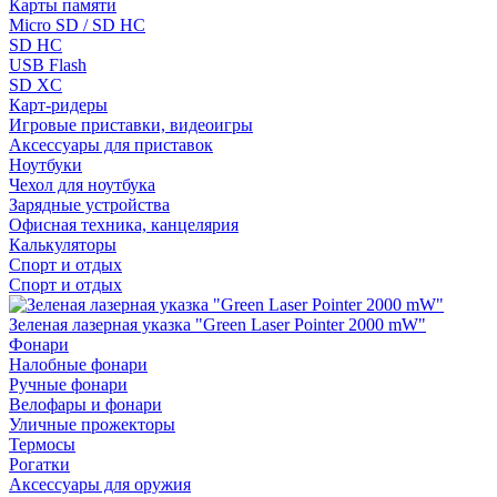
Карты памяти
Micro SD / SD HC
SD HC
USB Flash
SD XC
Карт-ридеры
Игровые приставки, видеоигры
Аксессуары для приставок
Ноутбуки
Чехол для ноутбука
Зарядные устройства
Офисная техника, канцелярия
Калькуляторы
Спорт и отдых
Спорт и отдых
Зеленая лазерная указка "Green Laser Pointer 2000 mW"
Фонари
Налобные фонари
Ручные фонари
Велофары и фонари
Уличные прожекторы
Термосы
Рогатки
Аксессуары для оружия