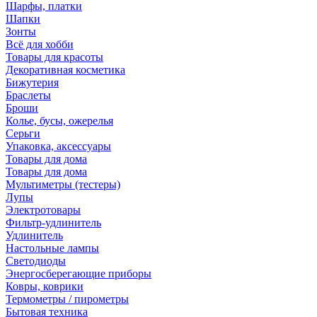
Шарфы, платки
Шапки
Зонты
Всё для хобби
Товары для красоты
Декоративная косметика
Бижутерия
Браслеты
Броши
Колье, бусы, ожерелья
Серьги
Упаковка, аксессуары
Товары для дома
Товары для дома
Мультиметры (тестеры)
Лупы
Электротовары
Фильтр-удлинитель
Удлинитель
Настольные лампы
Светодиоды
Энергосберегающие приборы
Ковры, коврики
Термометры / пирометры
Бытовая техника