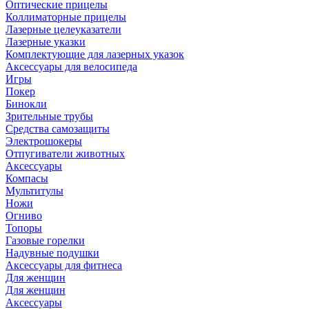
Оптические прицелы
Коллиматорные прицелы
Лазерные целеуказатели
Лазерные указки
Комплектующие для лазерных указок
Аксессуары для велосипеда
Игры
Покер
Бинокли
Зрительные трубы
Средства самозащиты
Электрошокеры
Отпугиватели животных
Аксессуары
Компасы
Мультитулы
Ножи
Огниво
Топоры
Газовые горелки
Надувные подушки
Аксессуары для фитнеса
Для женщин
Для женщин
Аксессуары