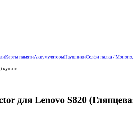
ели
Карты памяти
Аккумуляторы
Наушники
Селфи палка / Монопо
ctor для Lenovo S820 (Глянцева