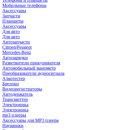
Телефоны и планшеты
Мобильные телефоны
Аксессуары
Запчасти
Планшеты
Аксессуары
Для авто
Для авто
Автозапчасти
Citroen|Peugeot
Mercedes-Benz
Автозарядки
Разветвители прикуривателя
Автомобильный манометр
Преобразователи аудиосигнала
Алкотестер
Брелоки
Видеорегистраторы
Автодержатель
Трансмиттер
Электроника
Электроника
mp3 плееры
Аксессуары для MP3 плеера
Наушники