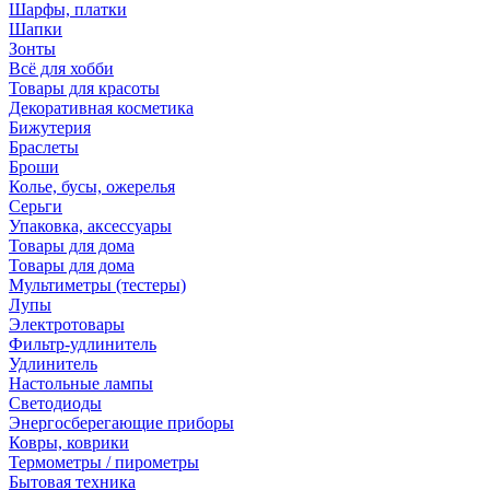
Шарфы, платки
Шапки
Зонты
Всё для хобби
Товары для красоты
Декоративная косметика
Бижутерия
Браслеты
Броши
Колье, бусы, ожерелья
Серьги
Упаковка, аксессуары
Товары для дома
Товары для дома
Мультиметры (тестеры)
Лупы
Электротовары
Фильтр-удлинитель
Удлинитель
Настольные лампы
Светодиоды
Энергосберегающие приборы
Ковры, коврики
Термометры / пирометры
Бытовая техника