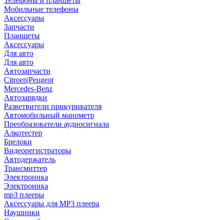
Телефоны и планшеты
Мобильные телефоны
Аксессуары
Запчасти
Планшеты
Аксессуары
Для авто
Для авто
Автозапчасти
Citroen|Peugeot
Mercedes-Benz
Автозарядки
Разветвители прикуривателя
Автомобильный манометр
Преобразователи аудиосигнала
Алкотестер
Брелоки
Видеорегистраторы
Автодержатель
Трансмиттер
Электроника
Электроника
mp3 плееры
Аксессуары для MP3 плеера
Наушники