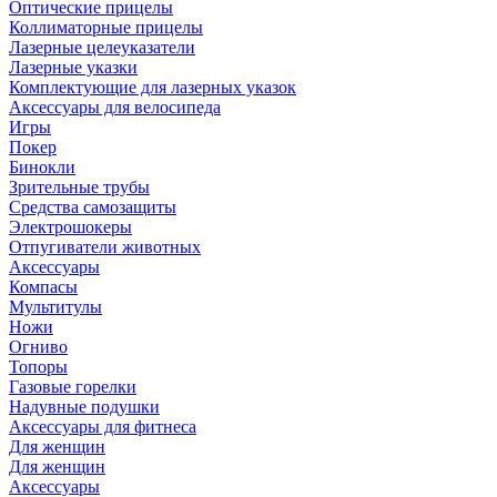
Оптические прицелы
Коллиматорные прицелы
Лазерные целеуказатели
Лазерные указки
Комплектующие для лазерных указок
Аксессуары для велосипеда
Игры
Покер
Бинокли
Зрительные трубы
Средства самозащиты
Электрошокеры
Отпугиватели животных
Аксессуары
Компасы
Мультитулы
Ножи
Огниво
Топоры
Газовые горелки
Надувные подушки
Аксессуары для фитнеса
Для женщин
Для женщин
Аксессуары