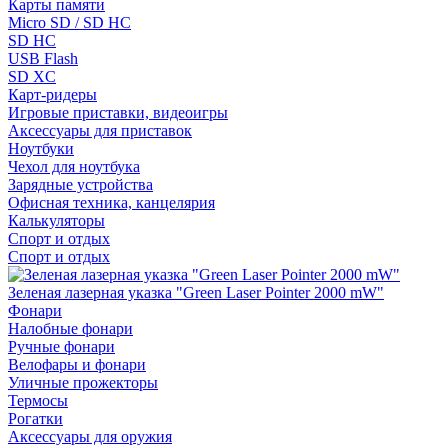
Карты памяти
Micro SD / SD HC
SD HC
USB Flash
SD XC
Карт-ридеры
Игровые приставки, видеоигры
Аксессуары для приставок
Ноутбуки
Чехол для ноутбука
Зарядные устройства
Офисная техника, канцелярия
Калькуляторы
Спорт и отдых
Спорт и отдых
Зеленая лазерная указка "Green Laser Pointer 2000 mW"
Фонари
Налобные фонари
Ручные фонари
Велофары и фонари
Уличные прожекторы
Термосы
Рогатки
Аксессуары для оружия