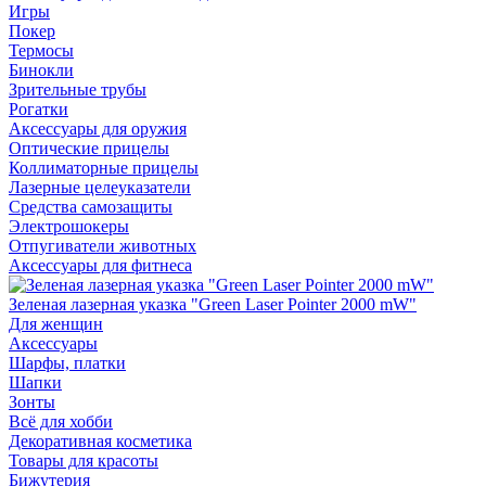
Игры
Покер
Термосы
Бинокли
Зрительные трубы
Рогатки
Аксессуары для оружия
Оптические прицелы
Коллиматорные прицелы
Лазерные целеуказатели
Средства самозащиты
Электрошокеры
Отпугиватели животных
Аксессуары для фитнеса
Зеленая лазерная указка "Green Laser Pointer 2000 mW"
Для женщин
Аксессуары
Шарфы, платки
Шапки
Зонты
Всё для хобби
Декоративная косметика
Товары для красоты
Бижутерия