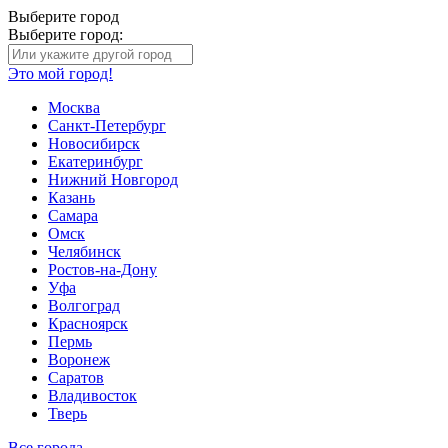
Выберите город
Выберите город:
Это мой город!
Москва
Санкт-Петербург
Новосибирск
Екатеринбург
Нижний Новгород
Казань
Самара
Омск
Челябинск
Ростов-на-Дону
Уфа
Волгоград
Красноярск
Пермь
Воронеж
Саратов
Владивосток
Тверь
Все города