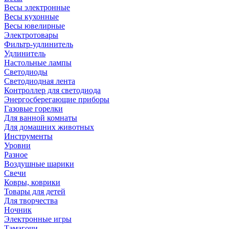
Весы электронные
Весы кухонные
Весы ювелирные
Электротовары
Фильтр-удлинитель
Удлинитель
Настольные лампы
Светодиоды
Светодиодная лента
Контроллер для светодиода
Энергосберегающие приборы
Газовые горелки
Для ванной комнаты
Для домашних животных
Инструменты
Уровни
Разное
Воздушные шарики
Свечи
Ковры, коврики
Товары для детей
Для творчества
Ночник
Электронные игры
Тамагочи