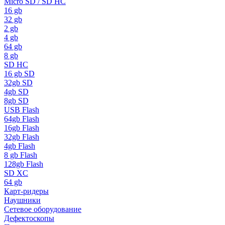
Micro SD / SD HC
16 gb
32 gb
2 gb
4 gb
64 gb
8 gb
SD HC
16 gb SD
32gb SD
4gb SD
8gb SD
USB Flash
64gb Flash
16gb Flash
32gb Flash
4gb Flash
8 gb Flash
128gb Flash
SD XC
64 gb
Карт-ридеры
Наушники
Сетевое оборудование
Дефектоскопы