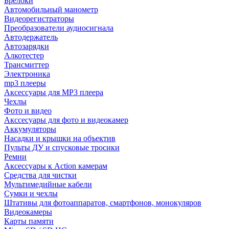
Брелоки
Автомобильный манометр
Видеорегистраторы
Преобразователи аудиосигнала
Автодержатель
Автозарядки
Алкотестер
Трансмиттер
Электроника
mp3 плееры
Аксессуары для MP3 плеера
Чехлы
Фото и видео
Акссесуары для фото и видеокамер
Аккумуляторы
Насадки и крышки на объектив
Пульты ДУ и спусковые тросики
Ремни
Аксессуары к Action камерам
Средства для чистки
Мультимедийные кабели
Сумки и чехлы
Штативы для фотоаппаратов, смартфонов, монокуляров
Видеокамеры
Карты памяти