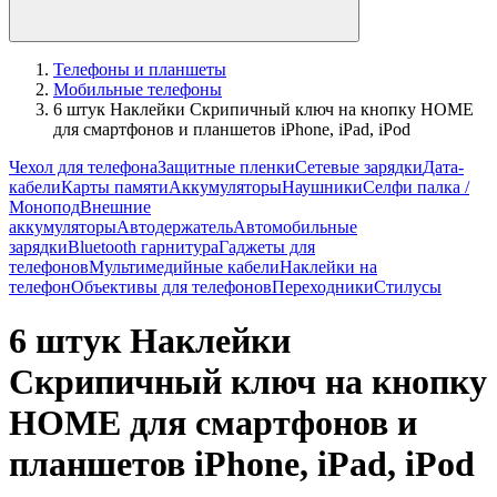
Телефоны и планшеты
Мобильные телефоны
6 штук Наклейки Скрипичный ключ на кнопку HOME
для смартфонов и планшетов iPhone, iPad, iPod
Чехол для телефона
Защитные пленки
Сетевые зарядки
Дата-
кабели
Карты памяти
Аккумуляторы
Наушники
Селфи палка /
Монопод
Внешние
аккумуляторы
Автодержатель
Автомобильные
зарядки
Bluetooth гарнитура
Гаджеты для
телефонов
Мультимедийные кабели
Наклейки на
телефон
Объективы для телефонов
Переходники
Стилусы
6 штук Наклейки
Скрипичный ключ на кнопку
HOME для смартфонов и
планшетов iPhone, iPad, iPod