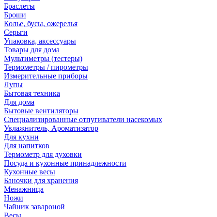
Браслеты
Броши
Колье, бусы, ожерелья
Серьги
Упаковка, аксессуары
Товары для дома
Мультиметры (тестеры)
Термометры / пирометры
Измерительные приборы
Лупы
Бытовая техника
Для дома
Бытовые вентиляторы
Специализированные отпугиватели насекомых
Увлажнитель, Ароматизатор
Для кухни
Для напитков
Термометр для духовки
Посуда и кухонные принадлежности
Кухонные весы
Баночки для хранения
Менажница
Ножи
Чайник завароной
Весы