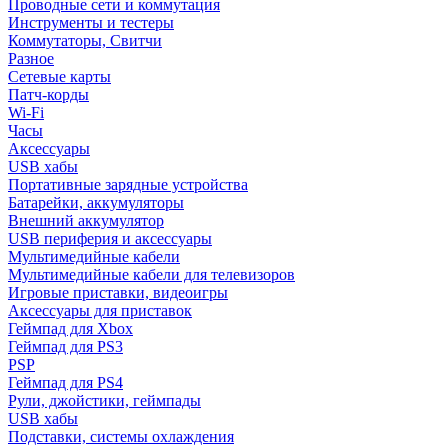
Проводные сети и коммутация
Инструменты и тестеры
Коммутаторы, Свитчи
Разное
Сетевые карты
Патч-корды
Wi-Fi
Часы
Аксессуары
USB хабы
Портативные зарядные устройства
Батарейки, аккумуляторы
Внешний аккумулятор
USB периферия и аксессуары
Мультимедийные кабели
Мультимедийные кабели для телевизоров
Игровые приставки, видеоигры
Аксессуары для приставок
Геймпад для Xbox
Геймпад для PS3
PSP
Геймпад для PS4
Рули, джойстики, геймпады
USB хабы
Подставки, системы охлаждения