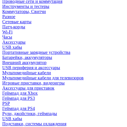
Проводные сети и коммутация
Инструменты и тестеры
Коммутаторы, Свитчи
Разное
Сетевые карты
Патч-корды
Wi-Fi
Часы
Аксессуары
USB хабы
Портативные зарядные устройства
Батарейки, аккумуляторы
Внешний аккумулятор
USB периферия и аксессуары
Мультимедийные кабели
Мультимедийные кабели для телевизоров
Игровые приставки, видеоигры
Аксессуары для приставок
Геймпад для Xbox
Геймпад для PS3
PSP
Геймпад для PS4
Рули, джойстики, геймпады
USB хабы
Подставки, системы охлаждения