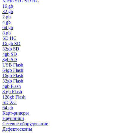
Micro SD / SD HC
16 gb
32 gb
2 gb
4 gb
64 gb
8 gb
SD HC
16 gb SD
32gb SD
4gb SD
8gb SD
USB Flash
64gb Flash
16gb Flash
32gb Flash
4gb Flash
8 gb Flash
128gb Flash
SD XC
64 gb
Карт-ридеры
Наушники
Сетевое оборудование
Дефектоскопы