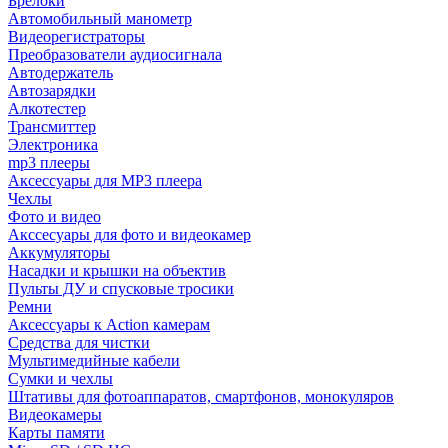
Брелоки
Автомобильный манометр
Видеорегистраторы
Преобразователи аудиосигнала
Автодержатель
Автозарядки
Алкотестер
Трансмиттер
Электроника
mp3 плееры
Аксессуары для MP3 плеера
Чехлы
Фото и видео
Акссесуары для фото и видеокамер
Аккумуляторы
Насадки и крышки на объектив
Пульты ДУ и спусковые тросики
Ремни
Аксессуары к Action камерам
Средства для чистки
Мультимедийные кабели
Сумки и чехлы
Штативы для фотоаппаратов, смартфонов, монокуляров
Видеокамеры
Карты памяти