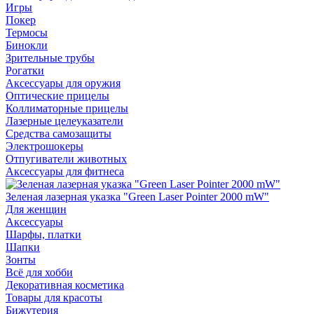
Игры
Покер
Термосы
Бинокли
Зрительные трубы
Рогатки
Аксессуары для оружия
Оптические прицелы
Коллиматорные прицелы
Лазерные целеуказатели
Средства самозащиты
Электрошокеры
Отпугиватели животных
Аксессуары для фитнеса
Зеленая лазерная указка "Green Laser Pointer 2000 mW"
Для женщин
Аксессуары
Шарфы, платки
Шапки
Зонты
Всё для хобби
Декоративная косметика
Товары для красоты
Бижутерия