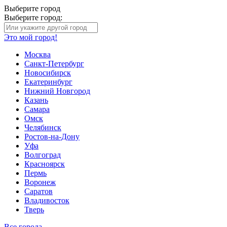
Выберите город
Выберите город:
Это мой город!
Москва
Санкт-Петербург
Новосибирск
Екатеринбург
Нижний Новгород
Казань
Самара
Омск
Челябинск
Ростов-на-Дону
Уфа
Волгоград
Красноярск
Пермь
Воронеж
Саратов
Владивосток
Тверь
Все города