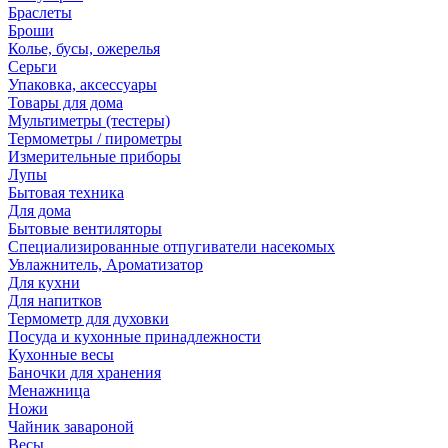
Браслеты
Броши
Колье, бусы, ожерелья
Серьги
Упаковка, аксессуары
Товары для дома
Мультиметры (тестеры)
Термометры / пирометры
Измерительные приборы
Лупы
Бытовая техника
Для дома
Бытовые вентиляторы
Специализированные отпугиватели насекомых
Увлажнитель, Ароматизатор
Для кухни
Для напитков
Термометр для духовки
Посуда и кухонные принадлежности
Кухонные весы
Баночки для хранения
Менажница
Ножи
Чайник завароной
Весы