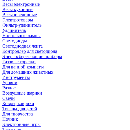
Весы электронные
Весы кухонные
Весы ювелирные
Электротовары
Фильтр-удлинитель
Удлинитель
Настольные лампы
Светодиоды
Светодиодная лента
Контроллер для светодиода
Энергосберегающие приборы
Газовые горелки
Для ванной комнаты
Для домашних животных
Инструменты
Уровни
Разное
Воздушные шарики
Свечи
Ковры, коврики
Товары для детей
Для творчества
Ночник
Электронные игры
Тамагочи