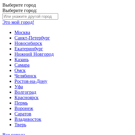
Выберите город
Выберите город:
Это мой город!
Москва
Санкт-Петербург
Новосибирск
Екатеринбург
Нижний Новгород
Казань
Самара
Омск
Челябинск
Ростов-на-Дону
Уфа
Волгоград
Красноярск
Пермь
Воронеж
Саратов
Владивосток
Тверь
Все города