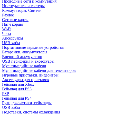
Проводные сети и коммутация
Инструменты и тестеры
Коммутаторы, Свитчи
Разное
Сетевые карты
Патч-корды
Wi-Fi
Часы
Аксессуары
USB хабы
Портативные зарядные устройства
Батарейки, аккумуляторы
Внешний аккумулятор
USB периферия и аксессуары
Мультимедийные кабели
Мультимедийные кабели для телевизоров
Игровые приставки, видеоигры
Аксессуары для приставок
Геймпад для Xbox
Геймпад для PS3
PSP
Геймпад для PS4
Рули, джойстики, геймпады
USB хабы
Подставки, системы охлаждения