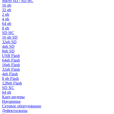
Micro SD / SD HC
16 gb
32 gb
2 gb
4 gb
64 gb
8 gb
SD HC
16 gb SD
32gb SD
4gb SD
8gb SD
USB Flash
64gb Flash
16gb Flash
32gb Flash
4gb Flash
8 gb Flash
128gb Flash
SD XC
64 gb
Карт-ридеры
Наушники
Сетевое оборудование
Дефектоскопы