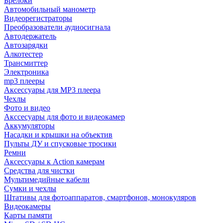
Брелоки
Автомобильный манометр
Видеорегистраторы
Преобразователи аудиосигнала
Автодержатель
Автозарядки
Алкотестер
Трансмиттер
Электроника
mp3 плееры
Аксессуары для MP3 плеера
Чехлы
Фото и видео
Акссесуары для фото и видеокамер
Аккумуляторы
Насадки и крышки на объектив
Пульты ДУ и спусковые тросики
Ремни
Аксессуары к Action камерам
Средства для чистки
Мультимедийные кабели
Сумки и чехлы
Штативы для фотоаппаратов, смартфонов, монокуляров
Видеокамеры
Карты памяти