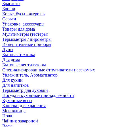
Браслеты
Броши
Колье, бусы, ожерелья
Серьги
Упаковка, аксессуары
Товары для дома
Мультиметры (тестеры)
Термометры / пирометры
Измерительные приборы
Лупы
Бытовая техника
Для дома
Бытовые вентиляторы
Специализированные отпугиватели насекомых
Увлажнитель, Ароматизатор
Для кухни
Для напитков
Термометр для духовки
Посуда и кухонные принадлежности
Кухонные весы
Баночки для хранения
Менажница
Ножи
Чайник завароной
Весы