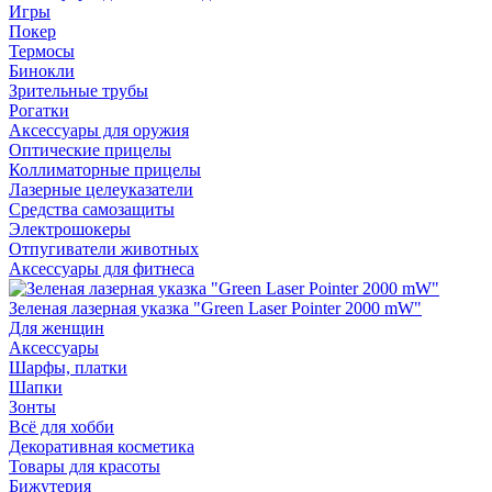
Игры
Покер
Термосы
Бинокли
Зрительные трубы
Рогатки
Аксессуары для оружия
Оптические прицелы
Коллиматорные прицелы
Лазерные целеуказатели
Средства самозащиты
Электрошокеры
Отпугиватели животных
Аксессуары для фитнеса
Зеленая лазерная указка "Green Laser Pointer 2000 mW"
Для женщин
Аксессуары
Шарфы, платки
Шапки
Зонты
Всё для хобби
Декоративная косметика
Товары для красоты
Бижутерия