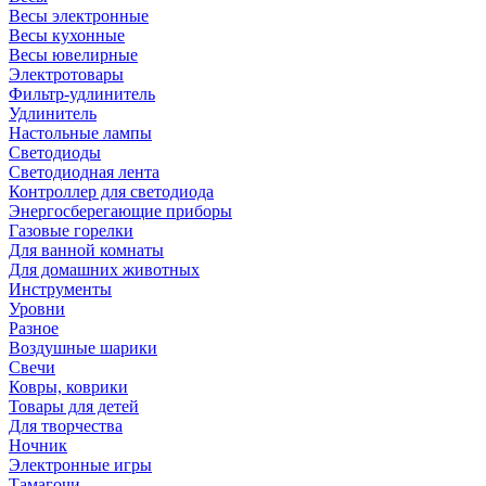
Весы электронные
Весы кухонные
Весы ювелирные
Электротовары
Фильтр-удлинитель
Удлинитель
Настольные лампы
Светодиоды
Светодиодная лента
Контроллер для светодиода
Энергосберегающие приборы
Газовые горелки
Для ванной комнаты
Для домашних животных
Инструменты
Уровни
Разное
Воздушные шарики
Свечи
Ковры, коврики
Товары для детей
Для творчества
Ночник
Электронные игры
Тамагочи