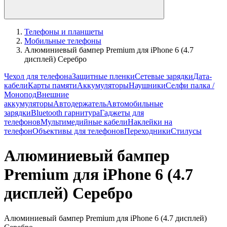
Телефоны и планшеты
Мобильные телефоны
Алюминиевый бампер Premium для iPhone 6 (4.7
дисплей) Серебро
Чехол для телефона
Защитные пленки
Сетевые зарядки
Дата-
кабели
Карты памяти
Аккумуляторы
Наушники
Селфи палка /
Монопод
Внешние
аккумуляторы
Автодержатель
Автомобильные
зарядки
Bluetooth гарнитура
Гаджеты для
телефонов
Мультимедийные кабели
Наклейки на
телефон
Объективы для телефонов
Переходники
Стилусы
Алюминиевый бампер
Premium для iPhone 6 (4.7
дисплей) Серебро
Алюминиевый бампер Premium для iPhone 6 (4.7 дисплей)