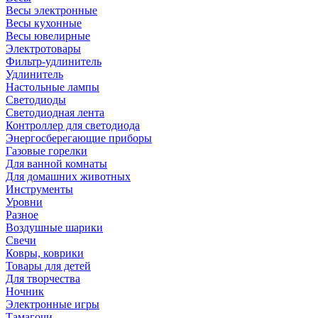
Весы электронные
Весы кухонные
Весы ювелирные
Электротовары
Фильтр-удлинитель
Удлинитель
Настольные лампы
Светодиоды
Светодиодная лента
Контроллер для светодиода
Энергосберегающие приборы
Газовые горелки
Для ванной комнаты
Для домашних животных
Инструменты
Уровни
Разное
Воздушные шарики
Свечи
Ковры, коврики
Товары для детей
Для творчества
Ночник
Электронные игры
Тамагочи