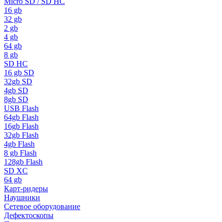
Micro SD / SD HC
16 gb
32 gb
2 gb
4 gb
64 gb
8 gb
SD HC
16 gb SD
32gb SD
4gb SD
8gb SD
USB Flash
64gb Flash
16gb Flash
32gb Flash
4gb Flash
8 gb Flash
128gb Flash
SD XC
64 gb
Карт-ридеры
Наушники
Сетевое оборудование
Дефектоскопы