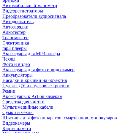
Брелоки
Автомобильный манометр
Видеорегистраторы
Преобразователи аудиосигнала
Автодержатель
Автозарядки
Алкотестер
Трансмиттер
Электроника
mp3 плееры
Аксессуары для MP3 плеера
Чехлы
Фото и видео
Акссесуары для фото и видеокамер
Аккумуляторы
Насадки и крышки на объектив
Пульты ДУ и спусковые тросики
Ремни
Аксессуары к Action камерам
Средства для чистки
Мультимедийные кабели
Сумки и чехлы
Штативы для фотоаппаратов, смартфонов, монокуляров
Видеокамеры
Карты памяти