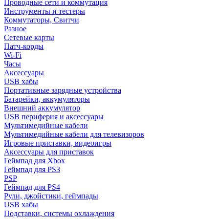
Проводные сети и коммутация
Инструменты и тестеры
Коммутаторы, Свитчи
Разное
Сетевые карты
Патч-корды
Wi-Fi
Часы
Аксессуары
USB хабы
Портативные зарядные устройства
Батарейки, аккумуляторы
Внешний аккумулятор
USB периферия и аксессуары
Мультимедийные кабели
Мультимедийные кабели для телевизоров
Игровые приставки, видеоигры
Аксессуары для приставок
Геймпад для Xbox
Геймпад для PS3
PSP
Геймпад для PS4
Рули, джойстики, геймпады
USB хабы
Подставки, системы охлаждения