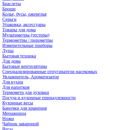
Браслеты
Броши
Колье, бусы, ожерелья
Серьги
Упаковка, аксессуары
Товары для дома
Мультиметры (тестеры)
Термометры / пирометры
Измерительные приборы
Лупы
Бытовая техника
Для дома
Бытовые вентиляторы
Специализированные отпугиватели насекомых
Увлажнитель, Ароматизатор
Для кухни
Для напитков
Термометр для духовки
Посуда и кухонные принадлежности
Кухонные весы
Баночки для хранения
Менажница
Ножи
Чайник завароной
Весы