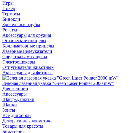
Игры
Покер
Термосы
Бинокли
Зрительные трубы
Рогатки
Аксессуары для оружия
Оптические прицелы
Коллиматорные прицелы
Лазерные целеуказатели
Средства самозащиты
Электрошокеры
Отпугиватели животных
Аксессуары для фитнеса
Зеленая лазерная указка "Green Laser Pointer 2000 mW"
Для женщин
Аксессуары
Шарфы, платки
Шапки
Зонты
Всё для хобби
Декоративная косметика
Товары для красоты
Бижутерия