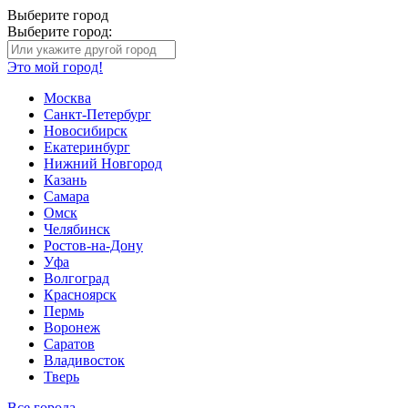
Выберите город
Выберите город:
Это мой город!
Москва
Санкт-Петербург
Новосибирск
Екатеринбург
Нижний Новгород
Казань
Самара
Омск
Челябинск
Ростов-на-Дону
Уфа
Волгоград
Красноярск
Пермь
Воронеж
Саратов
Владивосток
Тверь
Все города