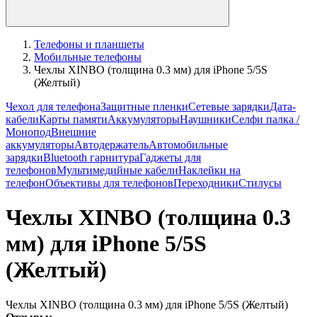
Телефоны и планшеты
Мобильные телефоны
Чехлы XINBO (толщина 0.3 мм) для iPhone 5/5S
(Желтый)
Чехол для телефона
Защитные пленки
Сетевые зарядки
Дата-
кабели
Карты памяти
Аккумуляторы
Наушники
Селфи палка /
Монопод
Внешние
аккумуляторы
Автодержатель
Автомобильные
зарядки
Bluetooth гарнитура
Гаджеты для
телефонов
Мультимедийные кабели
Наклейки на
телефон
Объективы для телефонов
Переходники
Стилусы
Чехлы XINBO (толщина 0.3
мм) для iPhone 5/5S
(Желтый)
Чехлы XINBO (толщина 0.3 мм) для iPhone 5/5S (Желтый)