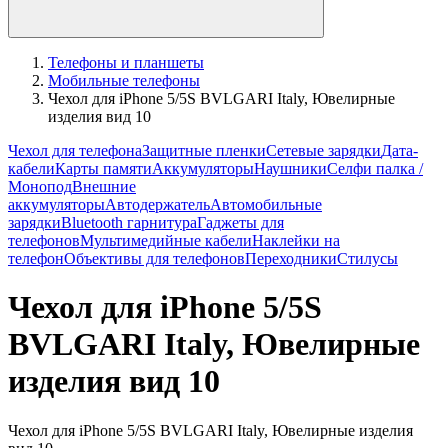
Телефоны и планшеты
Мобильные телефоны
Чехол для iPhone 5/5S BVLGARI Italy, Ювелирные
изделия вид 10
Чехол для телефона
Защитные пленки
Сетевые зарядки
Дата-
кабели
Карты памяти
Аккумуляторы
Наушники
Селфи палка /
Монопод
Внешние
аккумуляторы
Автодержатель
Автомобильные
зарядки
Bluetooth гарнитура
Гаджеты для
телефонов
Мультимедийные кабели
Наклейки на
телефон
Объективы для телефонов
Переходники
Стилусы
Чехол для iPhone 5/5S
BVLGARI Italy, Ювелирные
изделия вид 10
Чехол для iPhone 5/5S BVLGARI Italy, Ювелирные изделия