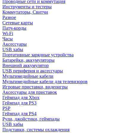
Проводные сети и коммутация
Инструменты и тестеры
Коммутаторы, Свитчи
Разное
Сетевые карты
Патч-корды
Wi-Fi
Часы
Аксессуары
USB хабы
Портативные зарядные устройства
Батарейки, аккумуляторы
Внешний аккумулятор
USB периферия и аксессуары
Мультимедийные кабели
Мультимедийные кабели для телевизоров
Игровые приставки, видеоигры
Аксессуары для приставок
Геймпад для Xbox
Геймпад для PS3
PSP
Геймпад для PS4
Рули, джойстики, геймпады
USB хабы
Подставки, системы охлаждения