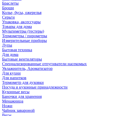
Браслеты
Броши
Колье, бусы, ожерелья
Серьги
Упаковка, аксессуары
Товары для дома
Мультиметры (тестеры)
Термометры / пирометры
Измерительные приборы
Лупы
Бытовая техника
Для дома
Бытовые вентиляторы
Специализированные отпугиватели насекомых
Увлажнитель, Ароматизатор
Для кухни
Для напитков
Термометр для духовки
Посуда и кухонные принадлежности
Кухонные весы
Баночки для хранения
Менажница
Ножи
Чайник завароной
Весы