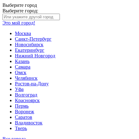
Выберите город
Выберите город:
Это мой город!
Москва
Санкт-Петербург
Новосибирск
Екатеринбург
Нижний Новгород
Казань
Самара
Омск
Челябинск
Ростов-на-Дону
Уфа
Волгоград
Красноярск
Пермь
Воронеж
Саратов
Владивосток
Тверь
Все города