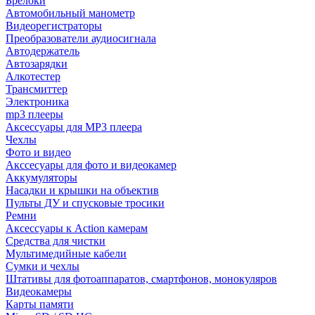
Брелоки
Автомобильный манометр
Видеорегистраторы
Преобразователи аудиосигнала
Автодержатель
Автозарядки
Алкотестер
Трансмиттер
Электроника
mp3 плееры
Аксессуары для MP3 плеера
Чехлы
Фото и видео
Акссесуары для фото и видеокамер
Аккумуляторы
Насадки и крышки на объектив
Пульты ДУ и спусковые тросики
Ремни
Аксессуары к Action камерам
Средства для чистки
Мультимедийные кабели
Сумки и чехлы
Штативы для фотоаппаратов, смартфонов, монокуляров
Видеокамеры
Карты памяти