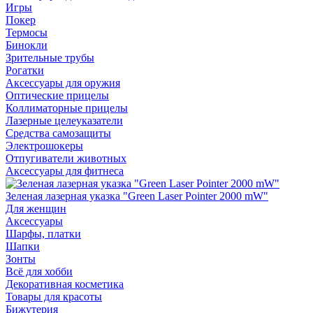
Игры
Покер
Термосы
Бинокли
Зрительные трубы
Рогатки
Аксессуары для оружия
Оптические прицелы
Коллиматорные прицелы
Лазерные целеуказатели
Средства самозащиты
Электрошокеры
Отпугиватели животных
Аксессуары для фитнеса
Зеленая лазерная указка "Green Laser Pointer 2000 mW"
Для женщин
Аксессуары
Шарфы, платки
Шапки
Зонты
Всё для хобби
Декоративная косметика
Товары для красоты
Бижутерия