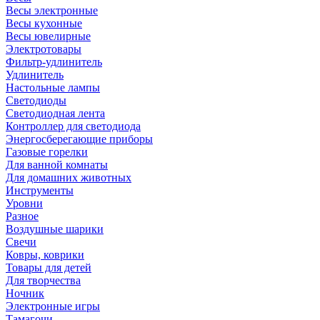
Весы электронные
Весы кухонные
Весы ювелирные
Электротовары
Фильтр-удлинитель
Удлинитель
Настольные лампы
Светодиоды
Светодиодная лента
Контроллер для светодиода
Энергосберегающие приборы
Газовые горелки
Для ванной комнаты
Для домашних животных
Инструменты
Уровни
Разное
Воздушные шарики
Свечи
Ковры, коврики
Товары для детей
Для творчества
Ночник
Электронные игры
Тамагочи