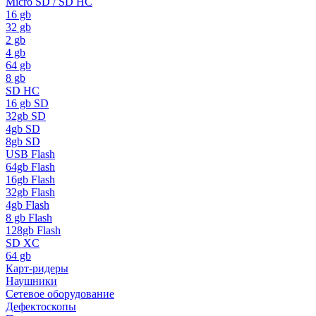
Micro SD / SD HC
16 gb
32 gb
2 gb
4 gb
64 gb
8 gb
SD HC
16 gb SD
32gb SD
4gb SD
8gb SD
USB Flash
64gb Flash
16gb Flash
32gb Flash
4gb Flash
8 gb Flash
128gb Flash
SD XC
64 gb
Карт-ридеры
Наушники
Сетевое оборудование
Дефектоскопы