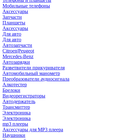
Телефоны и планшеты
Мобильные телефоны
Аксессуары
Запчасти
Планшеты
Аксессуары
Для авто
Для авто
Автозапчасти
Citroen|Peugeot
Mercedes-Benz
Автозарядки
Разветвители прикуривателя
Автомобильный манометр
Преобразователи аудиосигнала
Алкотестер
Брелоки
Видеорегистраторы
Автодержатель
Трансмиттер
Электроника
Электроника
mp3 плееры
Аксессуары для MP3 плеера
Наушники