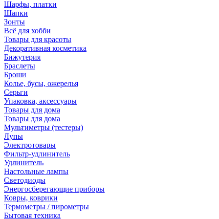
Шарфы, платки
Шапки
Зонты
Всё для хобби
Товары для красоты
Декоративная косметика
Бижутерия
Браслеты
Броши
Колье, бусы, ожерелья
Серьги
Упаковка, аксессуары
Товары для дома
Товары для дома
Мультиметры (тестеры)
Лупы
Электротовары
Фильтр-удлинитель
Удлинитель
Настольные лампы
Светодиоды
Энергосберегающие приборы
Ковры, коврики
Термометры / пирометры
Бытовая техника