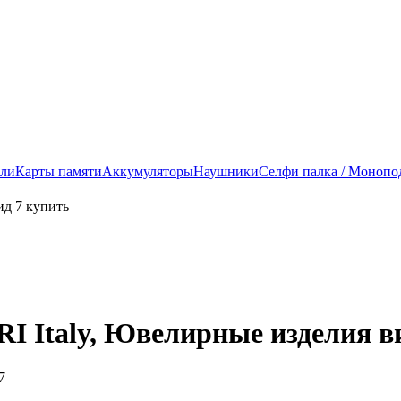
ели
Карты памяти
Аккумуляторы
Наушники
Селфи палка / Монопо
I Italy, Ювелирные изделия в
7