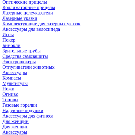
Оптические прицелы
Коллиматорные прицелы
Лазерные целеуказатели
Лазерные указки
Комплектующие для лазерных указок
Аксессуары для велосипеда
Игры
Покер
Бинокли
Зрительные трубы
Средства самозащиты
Электрошокеры
Отпугиватели животных
Аксессуары
Компасы
Мультитулы
Ножи
Огниво
Топоры
Газовые горелки
Надувные подушки
Аксессуары для фитнеса
Для женщин
Для женщин
Аксессуары