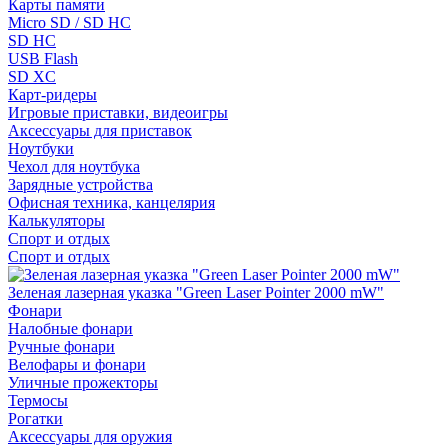
Карты памяти
Micro SD / SD HC
SD HC
USB Flash
SD XC
Карт-ридеры
Игровые приставки, видеоигры
Аксессуары для приставок
Ноутбуки
Чехол для ноутбука
Зарядные устройства
Офисная техника, канцелярия
Калькуляторы
Спорт и отдых
Спорт и отдых
Зеленая лазерная указка "Green Laser Pointer 2000 mW"
Фонари
Налобные фонари
Ручные фонари
Велофары и фонари
Уличные прожекторы
Термосы
Рогатки
Аксессуары для оружия