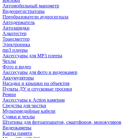
Брелоки
Автомобильный манометр
Видеорегистраторы
Преобразователи аудиосигнала
Автодержатель
Автозарядки
Алкотестер
Трансмиттер
Электроника
mp3 плееры
Аксессуары для MP3 плеера
Чехлы
Фото и видео
Акссесуары для фото и видеокамер
Аккумуляторы
Насадки и крышки на объектив
Пульты ДУ и спусковые тросики
Ремни
Аксессуары к Action камерам
Средства для чистки
Мультимедийные кабели
Сумки и чехлы
Штативы для фотоаппаратов, смартфонов, монокуляров
Видеокамеры
Карты памяти