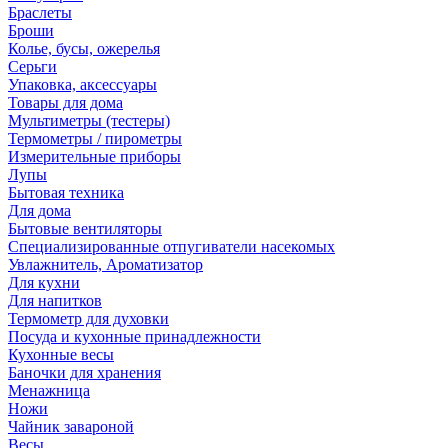
Браслеты
Броши
Колье, бусы, ожерелья
Серьги
Упаковка, аксессуары
Товары для дома
Мультиметры (тестеры)
Термометры / пирометры
Измерительные приборы
Лупы
Бытовая техника
Для дома
Бытовые вентиляторы
Специализированные отпугиватели насекомых
Увлажнитель, Ароматизатор
Для кухни
Для напитков
Термометр для духовки
Посуда и кухонные принадлежности
Кухонные весы
Баночки для хранения
Менажница
Ножи
Чайник завароной
Весы