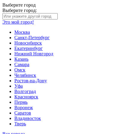
Выберите город
Выберите город:
Это мой город!
Москва
Санкт-Петербург
Новосибирск
Екатеринбург
Нижний Новгород
Казань
Самара
Омск
Челябинск
Ростов-на-Дону
Уфа
Волгоград
Красноярск
Пермь
Воронеж
Саратов
Владивосток
Тверь
Все города