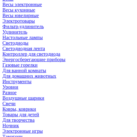
Весы электронные
Весы кухонные
Весы ювелирные
Электротовары
Фильтр-удлинитель
Удлинитель
Настольные лампы
Светодиоды
Светодиодная лента
Контроллер для светодиода
Энергосберегающие приборы
Газовые горелки
Для ванной комнаты
Для домашних животных
Инструменты
Уровни
Разное
Воздушные шарики
Свечи
Ковры, коврики
Товары для детей
Для творчества
Ночник
Электронные игры
Тамагочи