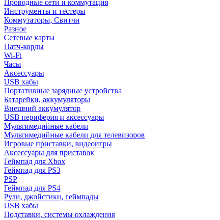
Проводные сети и коммутация
Инструменты и тестеры
Коммутаторы, Свитчи
Разное
Сетевые карты
Патч-корды
Wi-Fi
Часы
Аксессуары
USB хабы
Портативные зарядные устройства
Батарейки, аккумуляторы
Внешний аккумулятор
USB периферия и аксессуары
Мультимедийные кабели
Мультимедийные кабели для телевизоров
Игровые приставки, видеоигры
Аксессуары для приставок
Геймпад для Xbox
Геймпад для PS3
PSP
Геймпад для PS4
Рули, джойстики, геймпады
USB хабы
Подставки, системы охлаждения