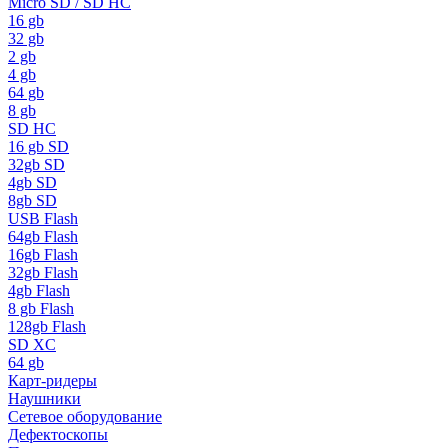
Micro SD / SD HC
16 gb
32 gb
2 gb
4 gb
64 gb
8 gb
SD HC
16 gb SD
32gb SD
4gb SD
8gb SD
USB Flash
64gb Flash
16gb Flash
32gb Flash
4gb Flash
8 gb Flash
128gb Flash
SD XC
64 gb
Карт-ридеры
Наушники
Сетевое оборудование
Дефектоскопы