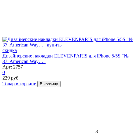
скидка
Дизайнерские накладки ELEVENPARIS для iPhone 5/5S "№
37: American Way…"
Арт: 2757
0
229 руб.
Товар в корзине
В корзину
3