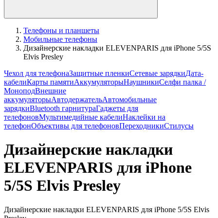
Телефоны и планшеты
Мобильные телефоны
Дизайнерские накладки ELEVENPARIS для iPhone 5/5S
Elvis Presley
Чехол для телефона
Защитные пленки
Сетевые зарядки
Дата-
кабели
Карты памяти
Аккумуляторы
Наушники
Селфи палка /
Монопод
Внешние
аккумуляторы
Автодержатель
Автомобильные
зарядки
Bluetooth гарнитура
Гаджеты для
телефонов
Мультимедийные кабели
Наклейки на
телефон
Объективы для телефонов
Переходники
Стилусы
Дизайнерские накладки
ELEVENPARIS для iPhone
5/5S Elvis Presley
Дизайнерские накладки ELEVENPARIS для iPhone 5/5S Elvis