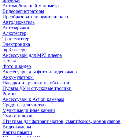
Брелоки
Автомобильный манометр
Видеорегистраторы
Преобразователи аудиосигнала
Автодержатель
Автозарядки
Алкотестер
Трансмиттер
Электроника
mp3 плееры
Аксессуары для MP3 плеера
Чехлы
Фото и видео
Акссесуары для фото и видеокамер
Аккумуляторы
Насадки и крышки на объектив
Пульты ДУ и спусковые тросики
Ремни
Аксессуары к Action камерам
Средства для чистки
Мультимедийные кабели
Сумки и чехлы
Штативы для фотоаппаратов, смартфонов, монокуляров
Видеокамеры
Карты памяти