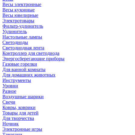
Весы электронные
Весы кухонные
Весы ювелирные
Электротовары
Фильтр-удлинитель
Удлинитель
Настольные лампы
Светодиоды
Светодиодная лента
Контроллер для светодиода
Энергосберегающие приборы
Газовые горелки
Для ванной комнаты
Для домашних животных
Инструменты
Уровни
Разное
Воздушные шарики
Свечи
Ковры, коврики
Товары для детей
Для творчества
Ночник
Электронные игры
Тамагочи