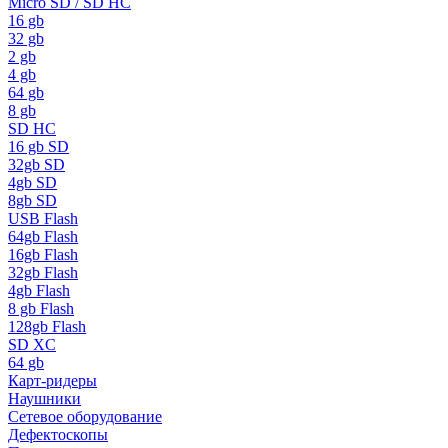
Micro SD / SD HC
16 gb
32 gb
2 gb
4 gb
64 gb
8 gb
SD HC
16 gb SD
32gb SD
4gb SD
8gb SD
USB Flash
64gb Flash
16gb Flash
32gb Flash
4gb Flash
8 gb Flash
128gb Flash
SD XC
64 gb
Карт-ридеры
Наушники
Сетевое оборудование
Дефектоскопы