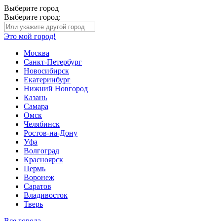
Выберите город
Выберите город:
Это мой город!
Москва
Санкт-Петербург
Новосибирск
Екатеринбург
Нижний Новгород
Казань
Самара
Омск
Челябинск
Ростов-на-Дону
Уфа
Волгоград
Красноярск
Пермь
Воронеж
Саратов
Владивосток
Тверь
Все города