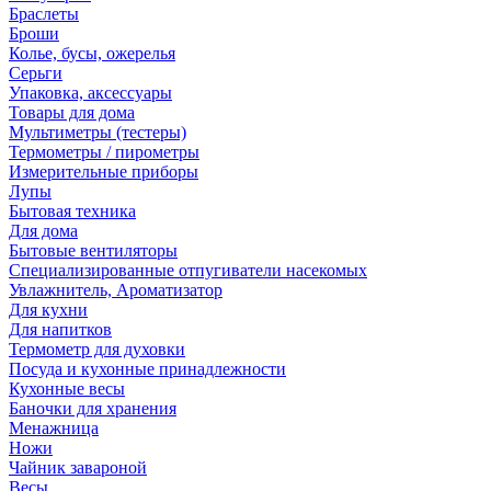
Браслеты
Броши
Колье, бусы, ожерелья
Серьги
Упаковка, аксессуары
Товары для дома
Мультиметры (тестеры)
Термометры / пирометры
Измерительные приборы
Лупы
Бытовая техника
Для дома
Бытовые вентиляторы
Специализированные отпугиватели насекомых
Увлажнитель, Ароматизатор
Для кухни
Для напитков
Термометр для духовки
Посуда и кухонные принадлежности
Кухонные весы
Баночки для хранения
Менажница
Ножи
Чайник завароной
Весы