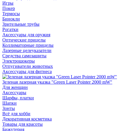
Игры
Покер
Термосы
Бинокли
Зрительные трубы
Рогатки
Аксессуары для оружия
Оптические прицелы
Коллиматорные прицелы
Лазерные целеуказатели
Средства самозащиты
Электрошокеры
Отпугиватели животных
Аксессуары для фитнеса
Зеленая лазерная указка "Green Laser Pointer 2000 mW"
Для женщин
Аксессуары
Шарфы, платки
Шапки
Зонты
Всё для хобби
Декоративная косметика
Товары для красоты
Бижутерия