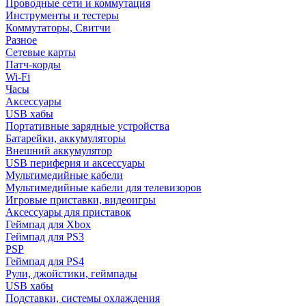
Проводные сети и коммутация
Инструменты и тестеры
Коммутаторы, Свитчи
Разное
Сетевые карты
Патч-корды
Wi-Fi
Часы
Аксессуары
USB хабы
Портативные зарядные устройства
Батарейки, аккумуляторы
Внешний аккумулятор
USB периферия и аксессуары
Мультимедийные кабели
Мультимедийные кабели для телевизоров
Игровые приставки, видеоигры
Аксессуары для приставок
Геймпад для Xbox
Геймпад для PS3
PSP
Геймпад для PS4
Рули, джойстики, геймпады
USB хабы
Подставки, системы охлаждения