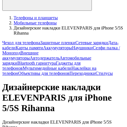
Телефоны и планшеты
Мобильные телефоны
Дизайнерские накладки ELEVENPARIS для iPhone 5/5S
Rihanna
Чехол для телефона
Защитные пленки
Сетевые зарядки
Дата-
кабели
Карты памяти
Аккумуляторы
Наушники
Селфи палка /
Монопод
Внешние
аккумуляторы
Автодержатель
Автомобильные
зарядки
Bluetooth гарнитура
Гаджеты для
телефонов
Мультимедийные кабели
Наклейки на
телефон
Объективы для телефонов
Переходники
Стилусы
Дизайнерские накладки
ELEVENPARIS для iPhone
5/5S Rihanna
Дизайнерские накладки ELEVENPARIS для iPhone 5/5S