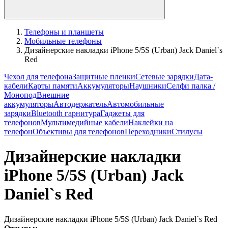
Телефоны и планшеты
Мобильные телефоны
Дизайнерские накладки iPhone 5/5S (Urban) Jack Daniel`s
Red
Чехол для телефона
Защитные пленки
Сетевые зарядки
Дата-
кабели
Карты памяти
Аккумуляторы
Наушники
Селфи палка /
Монопод
Внешние
аккумуляторы
Автодержатель
Автомобильные
зарядки
Bluetooth гарнитура
Гаджеты для
телефонов
Мультимедийные кабели
Наклейки на
телефон
Объективы для телефонов
Переходники
Стилусы
Дизайнерские накладки
iPhone 5/5S (Urban) Jack
Daniel`s Red
Дизайнерские накладки iPhone 5/5S (Urban) Jack Daniel`s Red