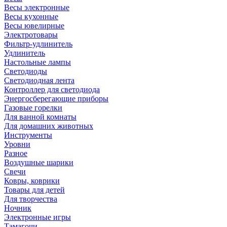
Весы электронные
Весы кухонные
Весы ювелирные
Электротовары
Фильтр-удлинитель
Удлинитель
Настольные лампы
Светодиоды
Светодиодная лента
Контроллер для светодиода
Энергосберегающие приборы
Газовые горелки
Для ванной комнаты
Для домашних животных
Инструменты
Уровни
Разное
Воздушные шарики
Свечи
Ковры, коврики
Товары для детей
Для творчества
Ночник
Электронные игры
Тамагочи