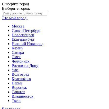
Выберите город
Выберите город:
Это мой город!
Москва
Санкт-Петербург
Новосибирск
Екатеринбург
Нижний Новгород
Казань
Самара
Омск
Челябинск
Ростов-на-Дону
Уфа
Волгоград
Красноярск
Пермь
Воронеж
Саратов
Владивосток
Тверь
Все города