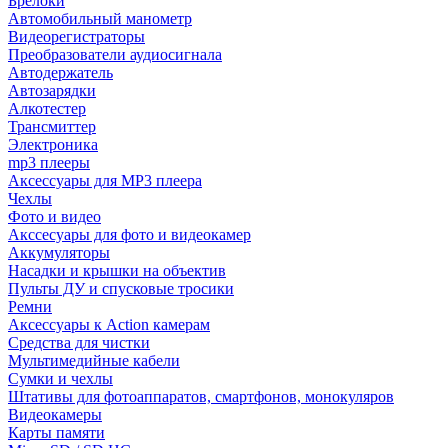
Брелоки
Автомобильный манометр
Видеорегистраторы
Преобразователи аудиосигнала
Автодержатель
Автозарядки
Алкотестер
Трансмиттер
Электроника
mp3 плееры
Аксессуары для MP3 плеера
Чехлы
Фото и видео
Акссесуары для фото и видеокамер
Аккумуляторы
Насадки и крышки на объектив
Пульты ДУ и спусковые тросики
Ремни
Аксессуары к Action камерам
Средства для чистки
Мультимедийные кабели
Сумки и чехлы
Штативы для фотоаппаратов, смартфонов, монокуляров
Видеокамеры
Карты памяти