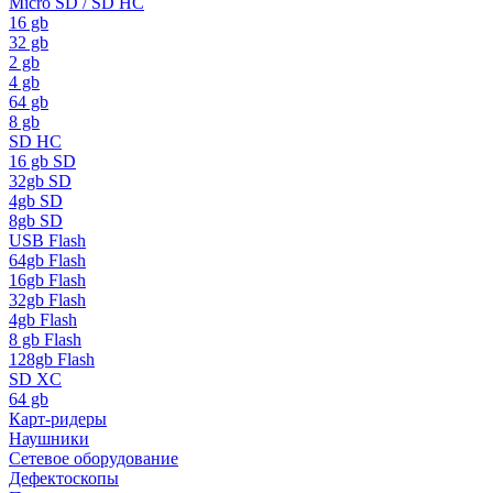
Micro SD / SD HC
16 gb
32 gb
2 gb
4 gb
64 gb
8 gb
SD HC
16 gb SD
32gb SD
4gb SD
8gb SD
USB Flash
64gb Flash
16gb Flash
32gb Flash
4gb Flash
8 gb Flash
128gb Flash
SD XC
64 gb
Карт-ридеры
Наушники
Сетевое оборудование
Дефектоскопы