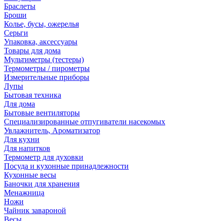
Браслеты
Броши
Колье, бусы, ожерелья
Серьги
Упаковка, аксессуары
Товары для дома
Мультиметры (тестеры)
Термометры / пирометры
Измерительные приборы
Лупы
Бытовая техника
Для дома
Бытовые вентиляторы
Специализированные отпугиватели насекомых
Увлажнитель, Ароматизатор
Для кухни
Для напитков
Термометр для духовки
Посуда и кухонные принадлежности
Кухонные весы
Баночки для хранения
Менажница
Ножи
Чайник завароной
Весы