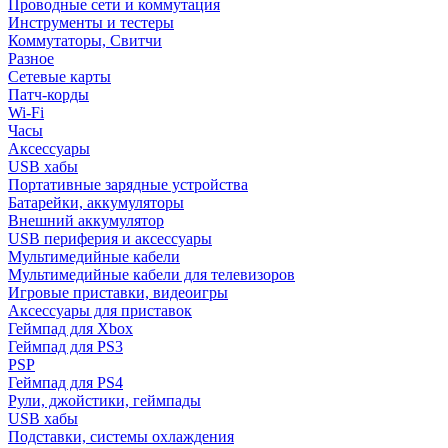
Проводные сети и коммутация
Инструменты и тестеры
Коммутаторы, Свитчи
Разное
Сетевые карты
Патч-корды
Wi-Fi
Часы
Аксессуары
USB хабы
Портативные зарядные устройства
Батарейки, аккумуляторы
Внешний аккумулятор
USB периферия и аксессуары
Мультимедийные кабели
Мультимедийные кабели для телевизоров
Игровые приставки, видеоигры
Аксессуары для приставок
Геймпад для Xbox
Геймпад для PS3
PSP
Геймпад для PS4
Рули, джойстики, геймпады
USB хабы
Подставки, системы охлаждения