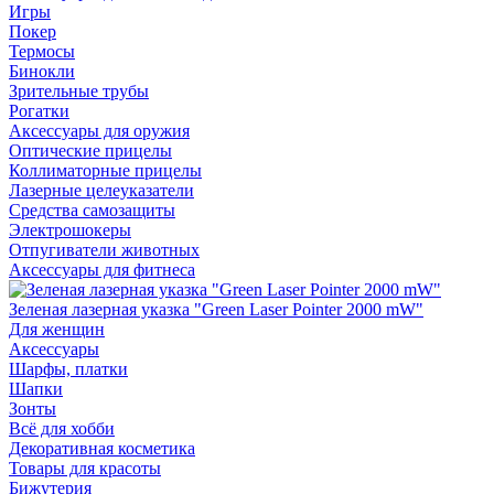
Игры
Покер
Термосы
Бинокли
Зрительные трубы
Рогатки
Аксессуары для оружия
Оптические прицелы
Коллиматорные прицелы
Лазерные целеуказатели
Средства самозащиты
Электрошокеры
Отпугиватели животных
Аксессуары для фитнеса
Зеленая лазерная указка "Green Laser Pointer 2000 mW"
Для женщин
Аксессуары
Шарфы, платки
Шапки
Зонты
Всё для хобби
Декоративная косметика
Товары для красоты
Бижутерия