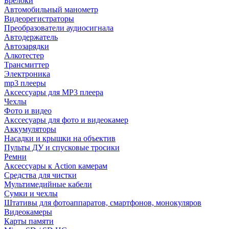
Брелоки
Автомобильный манометр
Видеорегистраторы
Преобразователи аудиосигнала
Автодержатель
Автозарядки
Алкотестер
Трансмиттер
Электроника
mp3 плееры
Аксессуары для MP3 плеера
Чехлы
Фото и видео
Акссесуары для фото и видеокамер
Аккумуляторы
Насадки и крышки на объектив
Пульты ДУ и спусковые тросики
Ремни
Аксессуары к Action камерам
Средства для чистки
Мультимедийные кабели
Сумки и чехлы
Штативы для фотоаппаратов, смартфонов, монокуляров
Видеокамеры
Карты памяти