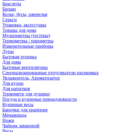
Браслеты
Броши
Колье, бусы, ожерелья
Серьги
Упаковка, аксессуары
Товары для дома
Мультиметры (тестеры)
Термометры / пирометры
Измерительные приборы
Лупы
Бытовая техника
Для дома
Бытовые вентиляторы
Специализированные отпугиватели насекомых
Увлажнитель, Ароматизатор
Для кухни
Для напитков
Термометр для духовки
Посуда и кухонные принадлежности
Кухонные весы
Баночки для хранения
Менажница
Ножи
Чайник завароной
Весы