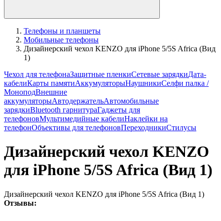
Телефоны и планшеты
Мобильные телефоны
Дизайнерский чехол KENZO для iPhone 5/5S Africa (Вид
1)
Чехол для телефона
Защитные пленки
Сетевые зарядки
Дата-
кабели
Карты памяти
Аккумуляторы
Наушники
Селфи палка /
Монопод
Внешние
аккумуляторы
Автодержатель
Автомобильные
зарядки
Bluetooth гарнитура
Гаджеты для
телефонов
Мультимедийные кабели
Наклейки на
телефон
Объективы для телефонов
Переходники
Стилусы
Дизайнерский чехол KENZO
для iPhone 5/5S Africa (Вид 1)
Дизайнерский чехол KENZO для iPhone 5/5S Africa (Вид 1)
Отзывы: