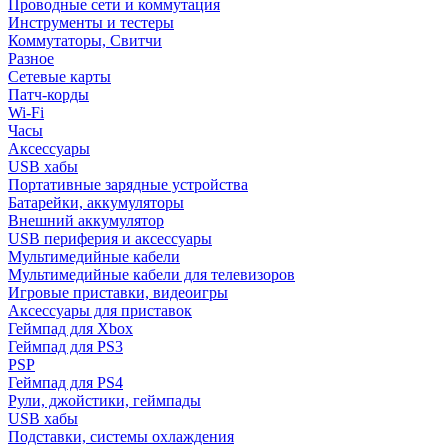
Проводные сети и коммутация
Инструменты и тестеры
Коммутаторы, Свитчи
Разное
Сетевые карты
Патч-корды
Wi-Fi
Часы
Аксессуары
USB хабы
Портативные зарядные устройства
Батарейки, аккумуляторы
Внешний аккумулятор
USB периферия и аксессуары
Мультимедийные кабели
Мультимедийные кабели для телевизоров
Игровые приставки, видеоигры
Аксессуары для приставок
Геймпад для Xbox
Геймпад для PS3
PSP
Геймпад для PS4
Рули, джойстики, геймпады
USB хабы
Подставки, системы охлаждения