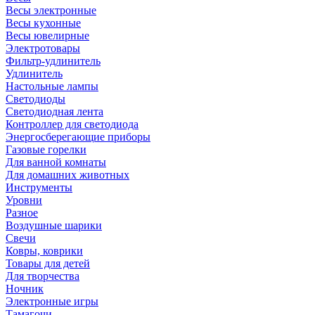
Весы электронные
Весы кухонные
Весы ювелирные
Электротовары
Фильтр-удлинитель
Удлинитель
Настольные лампы
Светодиоды
Светодиодная лента
Контроллер для светодиода
Энергосберегающие приборы
Газовые горелки
Для ванной комнаты
Для домашних животных
Инструменты
Уровни
Разное
Воздушные шарики
Свечи
Ковры, коврики
Товары для детей
Для творчества
Ночник
Электронные игры
Тамагочи