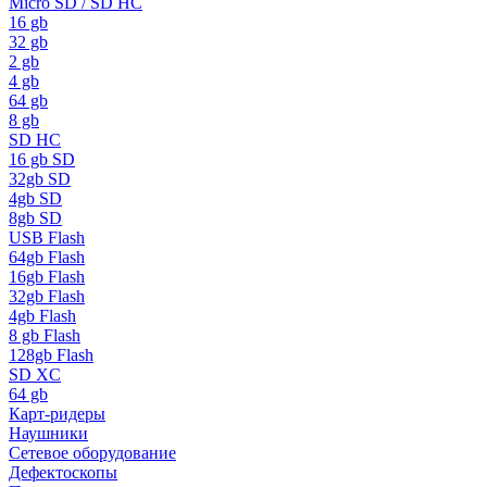
Micro SD / SD HC
16 gb
32 gb
2 gb
4 gb
64 gb
8 gb
SD HC
16 gb SD
32gb SD
4gb SD
8gb SD
USB Flash
64gb Flash
16gb Flash
32gb Flash
4gb Flash
8 gb Flash
128gb Flash
SD XC
64 gb
Карт-ридеры
Наушники
Сетевое оборудование
Дефектоскопы