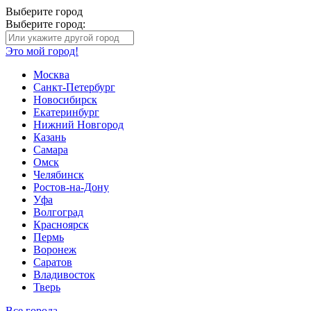
Выберите город
Выберите город:
Это мой город!
Москва
Санкт-Петербург
Новосибирск
Екатеринбург
Нижний Новгород
Казань
Самара
Омск
Челябинск
Ростов-на-Дону
Уфа
Волгоград
Красноярск
Пермь
Воронеж
Саратов
Владивосток
Тверь
Все города