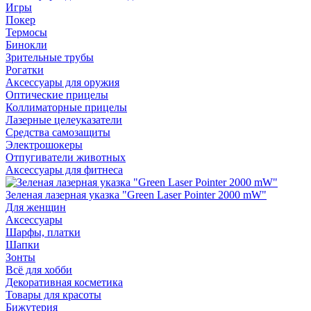
Игры
Покер
Термосы
Бинокли
Зрительные трубы
Рогатки
Аксессуары для оружия
Оптические прицелы
Коллиматорные прицелы
Лазерные целеуказатели
Средства самозащиты
Электрошокеры
Отпугиватели животных
Аксессуары для фитнеса
Зеленая лазерная указка "Green Laser Pointer 2000 mW"
Для женщин
Аксессуары
Шарфы, платки
Шапки
Зонты
Всё для хобби
Декоративная косметика
Товары для красоты
Бижутерия