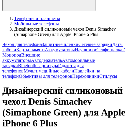
Телефоны и планшеты
Мобильные телефоны
Дизайнерский силиконовый чехол Denis Simachev
(Simaphone Green) для Apple iPhone 6 Plus
Чехол для телефона
Защитные пленки
Сетевые зарядки
Дата-
кабели
Карты памяти
Аккумуляторы
Наушники
Селфи палка /
Монопод
Внешние
аккумуляторы
Автодержатель
Автомобильные
зарядки
Bluetooth гарнитура
Гаджеты для
телефонов
Мультимедийные кабели
Наклейки на
телефон
Объективы для телефонов
Переходники
Стилусы
Дизайнерский силиконовый
чехол Denis Simachev
(Simaphone Green) для Apple
iPhone 6 Plus