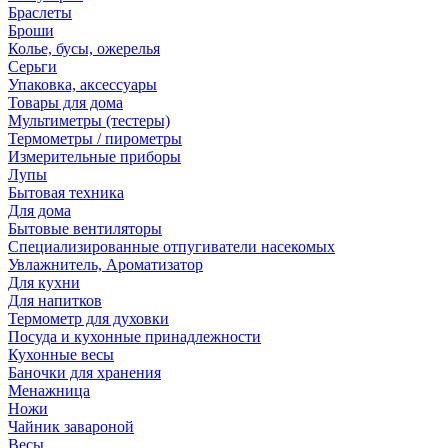
Браслеты
Броши
Колье, бусы, ожерелья
Серьги
Упаковка, аксессуары
Товары для дома
Мультиметры (тестеры)
Термометры / пирометры
Измерительные приборы
Лупы
Бытовая техника
Для дома
Бытовые вентиляторы
Специализированные отпугиватели насекомых
Увлажнитель, Ароматизатор
Для кухни
Для напитков
Термометр для духовки
Посуда и кухонные принадлежности
Кухонные весы
Баночки для хранения
Менажница
Ножи
Чайник завароной
Весы