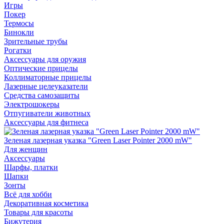
Игры
Покер
Термосы
Бинокли
Зрительные трубы
Рогатки
Аксессуары для оружия
Оптические прицелы
Коллиматорные прицелы
Лазерные целеуказатели
Средства самозащиты
Электрошокеры
Отпугиватели животных
Аксессуары для фитнеса
Зеленая лазерная указка "Green Laser Pointer 2000 mW"
Для женщин
Аксессуары
Шарфы, платки
Шапки
Зонты
Всё для хобби
Декоративная косметика
Товары для красоты
Бижутерия