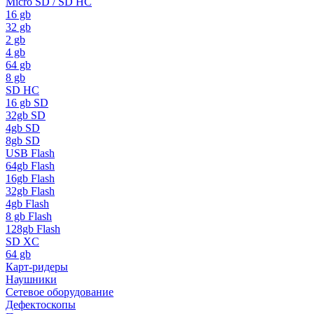
Micro SD / SD HC
16 gb
32 gb
2 gb
4 gb
64 gb
8 gb
SD HC
16 gb SD
32gb SD
4gb SD
8gb SD
USB Flash
64gb Flash
16gb Flash
32gb Flash
4gb Flash
8 gb Flash
128gb Flash
SD XC
64 gb
Карт-ридеры
Наушники
Сетевое оборудование
Дефектоскопы