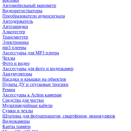
Брелоки
Автомобильный манометр
Видеорегистраторы
Преобразователи аудиосигнала
Автодержатель
Автозарядки
Алкотестер
Трансмиттер
Электроника
mp3 плееры
Аксессуары для MP3 плеера
Чехлы
Фото и видео
Акссесуары для фото и видеокамер
Аккумуляторы
Насадки и крышки на объектив
Пульты ДУ и спусковые тросики
Ремни
Аксессуары к Action камерам
Средства для чистки
Мультимедийные кабели
Сумки и чехлы
Штативы для фотоаппаратов, смартфонов, монокуляров
Видеокамеры
Карты памяти