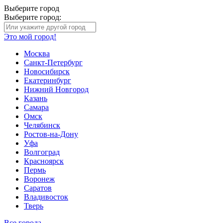
Выберите город
Выберите город:
Это мой город!
Москва
Санкт-Петербург
Новосибирск
Екатеринбург
Нижний Новгород
Казань
Самара
Омск
Челябинск
Ростов-на-Дону
Уфа
Волгоград
Красноярск
Пермь
Воронеж
Саратов
Владивосток
Тверь
Все города