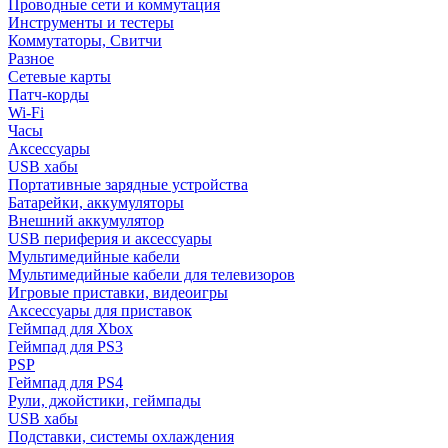
Проводные сети и коммутация
Инструменты и тестеры
Коммутаторы, Свитчи
Разное
Сетевые карты
Патч-корды
Wi-Fi
Часы
Аксессуары
USB хабы
Портативные зарядные устройства
Батарейки, аккумуляторы
Внешний аккумулятор
USB периферия и аксессуары
Мультимедийные кабели
Мультимедийные кабели для телевизоров
Игровые приставки, видеоигры
Аксессуары для приставок
Геймпад для Xbox
Геймпад для PS3
PSP
Геймпад для PS4
Рули, джойстики, геймпады
USB хабы
Подставки, системы охлаждения