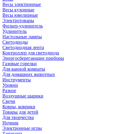
Весы электронные
Весы кухонные
Весы ювелирные
Электротовары
Фильтр-удлинитель
Удлинитель
Настольные лампы
Светодиоды
Светодиодная лента
Контроллер для светодиода
Энергосберегающие приборы
Газовые горелки
Для ванной комнаты
Для домашних животных
Инструменты
Уровни
Разное
Воздушные шарики
Свечи
Ковры, коврики
Товары для детей
Для творчества
Ночник
Электронные игры
Тамагочи