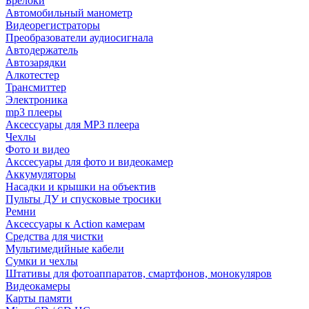
Брелоки
Автомобильный манометр
Видеорегистраторы
Преобразователи аудиосигнала
Автодержатель
Автозарядки
Алкотестер
Трансмиттер
Электроника
mp3 плееры
Аксессуары для MP3 плеера
Чехлы
Фото и видео
Акссесуары для фото и видеокамер
Аккумуляторы
Насадки и крышки на объектив
Пульты ДУ и спусковые тросики
Ремни
Аксессуары к Action камерам
Средства для чистки
Мультимедийные кабели
Сумки и чехлы
Штативы для фотоаппаратов, смартфонов, монокуляров
Видеокамеры
Карты памяти