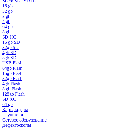
Micro SD / SD HC
16 gb
32 gb
2 gb
4 gb
64 gb
8 gb
SD HC
16 gb SD
32gb SD
4gb SD
8gb SD
USB Flash
64gb Flash
16gb Flash
32gb Flash
4gb Flash
8 gb Flash
128gb Flash
SD XC
64 gb
Карт-ридеры
Наушники
Сетевое оборудование
Дефектоскопы