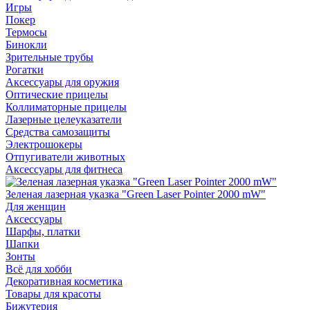
Игры
Покер
Термосы
Бинокли
Зрительные трубы
Рогатки
Аксессуары для оружия
Оптические прицелы
Коллиматорные прицелы
Лазерные целеуказатели
Средства самозащиты
Электрошокеры
Отпугиватели животных
Аксессуары для фитнеса
Зеленая лазерная указка "Green Laser Pointer 2000 mW"
Для женщин
Аксессуары
Шарфы, платки
Шапки
Зонты
Всё для хобби
Декоративная косметика
Товары для красоты
Бижутерия