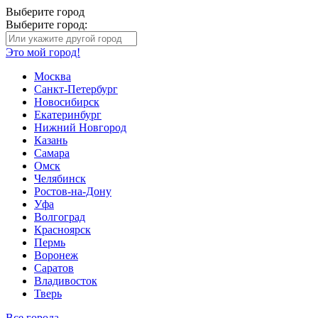
Выберите город
Выберите город:
Это мой город!
Москва
Санкт-Петербург
Новосибирск
Екатеринбург
Нижний Новгород
Казань
Самара
Омск
Челябинск
Ростов-на-Дону
Уфа
Волгоград
Красноярск
Пермь
Воронеж
Саратов
Владивосток
Тверь
Все города