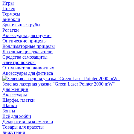
Игры
Покер
Термосы
Бинокли
Зрительные трубы
Рогатки
Аксессуары для оружия
Оптические прицелы
Коллиматорные прицелы
Лазерные целеуказатели
Средства самозащиты
Электрошокеры
Отпугиватели животных
Аксессуары для фитнеса
Зеленая лазерная указка "Green Laser Pointer 2000 mW"
Для женщин
Аксессуары
Шарфы, платки
Шапки
Зонты
Всё для хобби
Декоративная косметика
Товары для красоты
Бижутерия