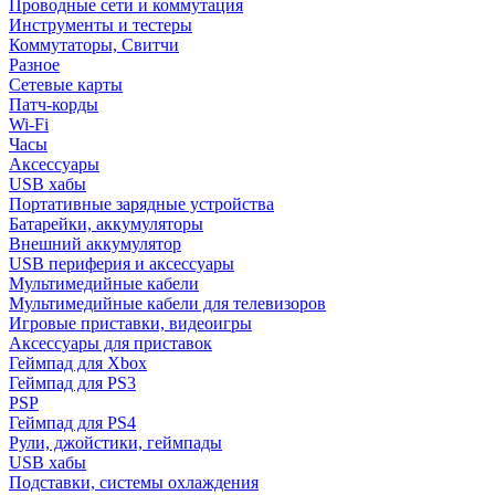
Проводные сети и коммутация
Инструменты и тестеры
Коммутаторы, Свитчи
Разное
Сетевые карты
Патч-корды
Wi-Fi
Часы
Аксессуары
USB хабы
Портативные зарядные устройства
Батарейки, аккумуляторы
Внешний аккумулятор
USB периферия и аксессуары
Мультимедийные кабели
Мультимедийные кабели для телевизоров
Игровые приставки, видеоигры
Аксессуары для приставок
Геймпад для Xbox
Геймпад для PS3
PSP
Геймпад для PS4
Рули, джойстики, геймпады
USB хабы
Подставки, системы охлаждения