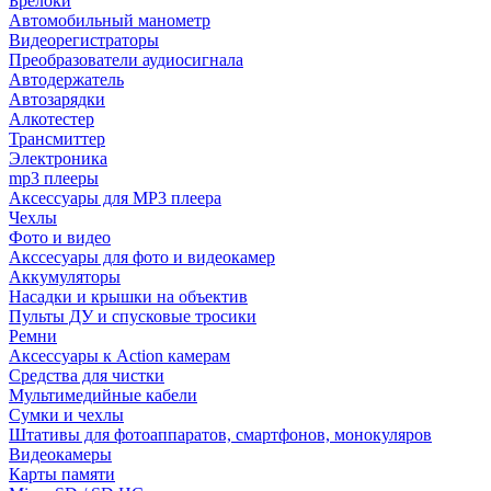
Брелоки
Автомобильный манометр
Видеорегистраторы
Преобразователи аудиосигнала
Автодержатель
Автозарядки
Алкотестер
Трансмиттер
Электроника
mp3 плееры
Аксессуары для MP3 плеера
Чехлы
Фото и видео
Акссесуары для фото и видеокамер
Аккумуляторы
Насадки и крышки на объектив
Пульты ДУ и спусковые тросики
Ремни
Аксессуары к Action камерам
Средства для чистки
Мультимедийные кабели
Сумки и чехлы
Штативы для фотоаппаратов, смартфонов, монокуляров
Видеокамеры
Карты памяти