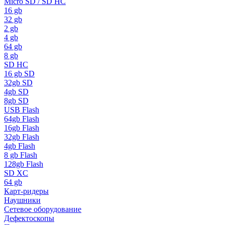
Micro SD / SD HC
16 gb
32 gb
2 gb
4 gb
64 gb
8 gb
SD HC
16 gb SD
32gb SD
4gb SD
8gb SD
USB Flash
64gb Flash
16gb Flash
32gb Flash
4gb Flash
8 gb Flash
128gb Flash
SD XC
64 gb
Карт-ридеры
Наушники
Сетевое оборудование
Дефектоскопы