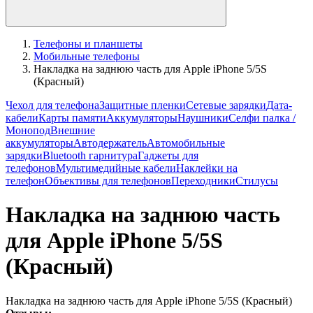
Телефоны и планшеты
Мобильные телефоны
Накладка на заднюю часть для Apple iPhone 5/5S
(Красный)
Чехол для телефона
Защитные пленки
Сетевые зарядки
Дата-
кабели
Карты памяти
Аккумуляторы
Наушники
Селфи палка /
Монопод
Внешние
аккумуляторы
Автодержатель
Автомобильные
зарядки
Bluetooth гарнитура
Гаджеты для
телефонов
Мультимедийные кабели
Наклейки на
телефон
Объективы для телефонов
Переходники
Стилусы
Накладка на заднюю часть
для Apple iPhone 5/5S
(Красный)
Накладка на заднюю часть для Apple iPhone 5/5S (Красный)