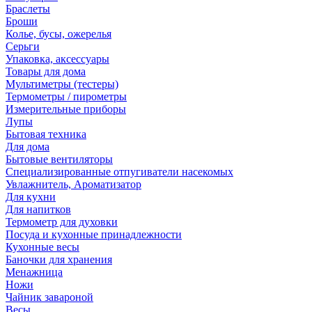
Браслеты
Броши
Колье, бусы, ожерелья
Серьги
Упаковка, аксессуары
Товары для дома
Мультиметры (тестеры)
Термометры / пирометры
Измерительные приборы
Лупы
Бытовая техника
Для дома
Бытовые вентиляторы
Специализированные отпугиватели насекомых
Увлажнитель, Ароматизатор
Для кухни
Для напитков
Термометр для духовки
Посуда и кухонные принадлежности
Кухонные весы
Баночки для хранения
Менажница
Ножи
Чайник завароной
Весы