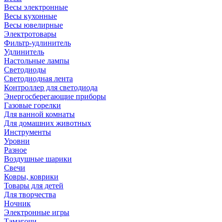
Весы электронные
Весы кухонные
Весы ювелирные
Электротовары
Фильтр-удлинитель
Удлинитель
Настольные лампы
Светодиоды
Светодиодная лента
Контроллер для светодиода
Энергосберегающие приборы
Газовые горелки
Для ванной комнаты
Для домашних животных
Инструменты
Уровни
Разное
Воздушные шарики
Свечи
Ковры, коврики
Товары для детей
Для творчества
Ночник
Электронные игры
Тамагочи