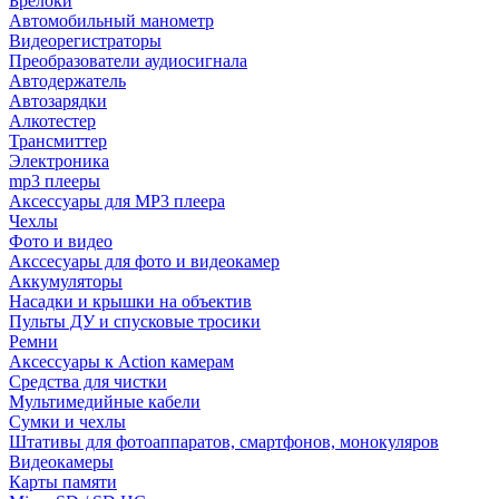
Брелоки
Автомобильный манометр
Видеорегистраторы
Преобразователи аудиосигнала
Автодержатель
Автозарядки
Алкотестер
Трансмиттер
Электроника
mp3 плееры
Аксессуары для MP3 плеера
Чехлы
Фото и видео
Акссесуары для фото и видеокамер
Аккумуляторы
Насадки и крышки на объектив
Пульты ДУ и спусковые тросики
Ремни
Аксессуары к Action камерам
Средства для чистки
Мультимедийные кабели
Сумки и чехлы
Штативы для фотоаппаратов, смартфонов, монокуляров
Видеокамеры
Карты памяти