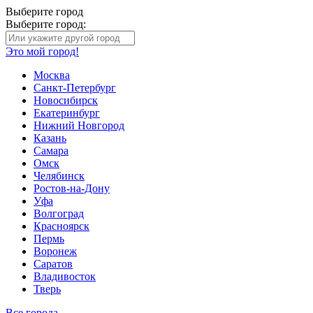
Выберите город
Выберите город:
Это мой город!
Москва
Санкт-Петербург
Новосибирск
Екатеринбург
Нижний Новгород
Казань
Самара
Омск
Челябинск
Ростов-на-Дону
Уфа
Волгоград
Красноярск
Пермь
Воронеж
Саратов
Владивосток
Тверь
Все города