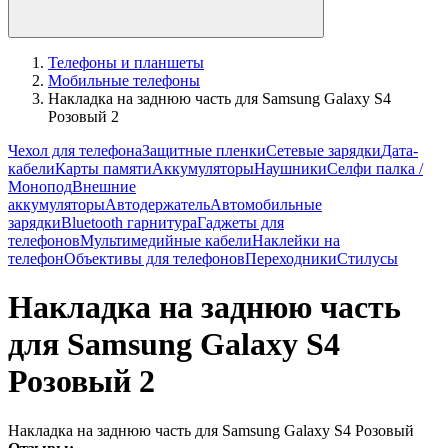
Телефоны и планшеты
Мобильные телефоны
Накладка на заднюю часть для Samsung Galaxy S4
Розовый 2
Чехол для телефона
Защитные пленки
Сетевые зарядки
Дата-
кабели
Карты памяти
Аккумуляторы
Наушники
Селфи палка /
Монопод
Внешние
аккумуляторы
Автодержатель
Автомобильные
зарядки
Bluetooth гарнитура
Гаджеты для
телефонов
Мультимедийные кабели
Наклейки на
телефон
Объективы для телефонов
Переходники
Стилусы
Накладка на заднюю часть
для Samsung Galaxy S4
Розовый 2
Накладка на заднюю часть для Samsung Galaxy S4 Розовый