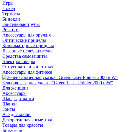
Игры
Покер
Термосы
Бинокли
Зрительные трубы
Рогатки
Аксессуары для оружия
Оптические прицелы
Коллиматорные прицелы
Лазерные целеуказатели
Средства самозащиты
Электрошокеры
Отпугиватели животных
Аксессуары для фитнеса
Зеленая лазерная указка "Green Laser Pointer 2000 mW"
Для женщин
Аксессуары
Шарфы, платки
Шапки
Зонты
Всё для хобби
Декоративная косметика
Товары для красоты
Бижутерия