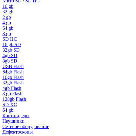
Micro SD / SD HC
16 gb
32 gb
2 gb
4 gb
64 gb
8 gb
SD HC
16 gb SD
32gb SD
4gb SD
8gb SD
USB Flash
64gb Flash
16gb Flash
32gb Flash
4gb Flash
8 gb Flash
128gb Flash
SD XC
64 gb
Карт-ридеры
Наушники
Сетевое оборудование
Дефектоскопы