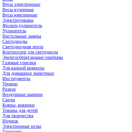
Весы электронные
Весы кухонные
Весы ювелирные
Электротовары
Фильтр-удлинитель
Удлинитель
Настольные лампы
Светодиоды
Светодиодная лента
Контроллер для светодиода
Энергосберегающие приборы
Газовые горелки
Для ванной комнаты
Для домашних животных
Инструменты
Уровни
Разное
Воздушные шарики
Свечи
Ковры, коврики
Товары для детей
Для творчества
Ночник
Электронные игры
Тамагочи