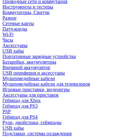
Проводные сети и коммутация
Инструменты и тестеры
Коммутаторы, Свитчи
Разное
Сетевые карты
Патч-корды
Wi-Fi
Часы
Аксессуары
USB хабы
Портативные зарядные устройства
Батарейки, аккумуляторы
Внешний аккумулятор
USB периферия и аксессуары
Мультимедийные кабели
Мультимедийные кабели для телевизоров
Игровые приставки, видеоигры
Аксессуары для приставок
Геймпад для Xbox
Геймпад для PS3
PSP
Геймпад для PS4
Рули, джойстики, геймпады
USB хабы
Подставки, системы охлаждения