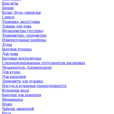
Браслеты
Броши
Колье, бусы, ожерелья
Серьги
Упаковка, аксессуары
Товары для дома
Мультиметры (тестеры)
Термометры / пирометры
Измерительные приборы
Лупы
Бытовая техника
Для дома
Бытовые вентиляторы
Специализированные отпугиватели насекомых
Увлажнитель, Ароматизатор
Для кухни
Для напитков
Термометр для духовки
Посуда и кухонные принадлежности
Кухонные весы
Баночки для хранения
Менажница
Ножи
Чайник завароной
Весы