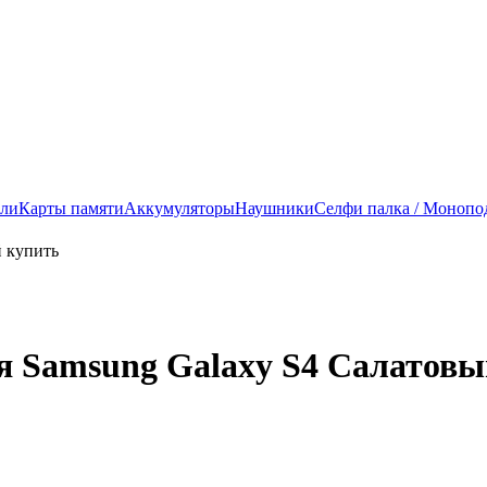
ели
Карты памяти
Аккумуляторы
Наушники
Селфи палка / Монопо
я Samsung Galaxy S4 Салатовы