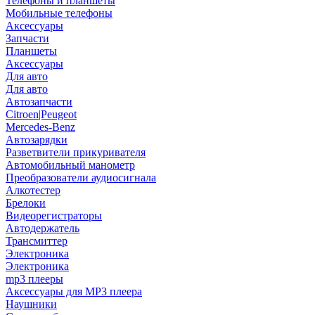
Телефоны и планшеты
Мобильные телефоны
Аксессуары
Запчасти
Планшеты
Аксессуары
Для авто
Для авто
Автозапчасти
Citroen|Peugeot
Mercedes-Benz
Автозарядки
Разветвители прикуривателя
Автомобильный манометр
Преобразователи аудиосигнала
Алкотестер
Брелоки
Видеорегистраторы
Автодержатель
Трансмиттер
Электроника
Электроника
mp3 плееры
Аксессуары для MP3 плеера
Наушники