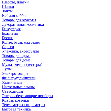
Шарфы, платки
Шапки
Зонты
Всё для хобби
Товары для красоты
Декоративная косметика
Бижутерия
Браслеты
Броши
Колье, бусы, ожерелья
Серьги
Упаковка, аксессуары
Товары для дома
Товары для дома
Мультиметры (тестеры)
Лупы
Электротовары
Фильтр-удлинитель
Удлинитель
Настольные лампы
Светодиоды
Энергосберегающие приборы
Ковры, коврики
Термометры / пирометры
Бытовая техника