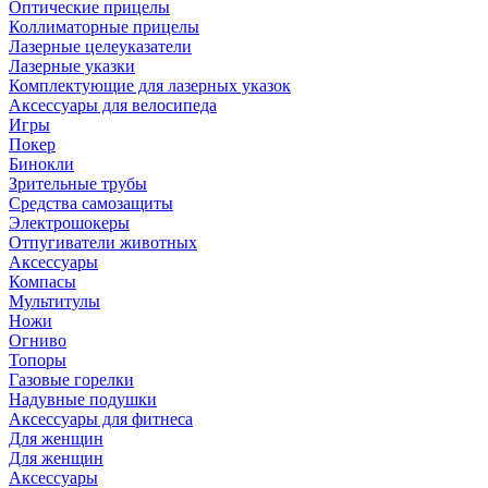
Оптические прицелы
Коллиматорные прицелы
Лазерные целеуказатели
Лазерные указки
Комплектующие для лазерных указок
Аксессуары для велосипеда
Игры
Покер
Бинокли
Зрительные трубы
Средства самозащиты
Электрошокеры
Отпугиватели животных
Аксессуары
Компасы
Мультитулы
Ножи
Огниво
Топоры
Газовые горелки
Надувные подушки
Аксессуары для фитнеса
Для женщин
Для женщин
Аксессуары