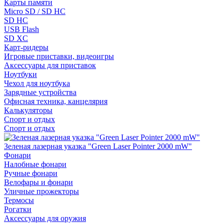
Карты памяти
Micro SD / SD HC
SD HC
USB Flash
SD XC
Карт-ридеры
Игровые приставки, видеоигры
Аксессуары для приставок
Ноутбуки
Чехол для ноутбука
Зарядные устройства
Офисная техника, канцелярия
Калькуляторы
Спорт и отдых
Спорт и отдых
Зеленая лазерная указка "Green Laser Pointer 2000 mW"
Фонари
Налобные фонари
Ручные фонари
Велофары и фонари
Уличные прожекторы
Термосы
Рогатки
Аксессуары для оружия