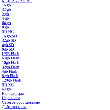
Micro SD / SD HC
16 gb
32 gb
2 gb
4 gb
64 gb
8 gb
SD HC
16 gb SD
32gb SD
4gb SD
8gb SD
USB Flash
64gb Flash
16gb Flash
32gb Flash
4gb Flash
8 gb Flash
128gb Flash
SD XC
64 gb
Карт-ридеры
Наушники
Сетевое оборудование
Дефектоскопы