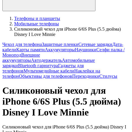
Телефоны и планшеты
Мобильные телефоны
Силиконовый чехол для iPhone 6/6S Plus (5.5 дюйма)
Disney I Love Minnie
Чехол для телефона
Защитные пленки
Сетевые зарядки
Дата-
кабели
Карты памяти
Аккумуляторы
Наушники
Селфи палка /
Монопод
Внешние
аккумуляторы
Автодержатель
Автомобильные
зарядки
Bluetooth гарнитура
Гаджеты для
телефонов
Мультимедийные кабели
Наклейки на
телефон
Объективы для телефонов
Переходники
Стилусы
Силиконовый чехол для
iPhone 6/6S Plus (5.5 дюйма)
Disney I Love Minnie
Силиконовый чехол для iPhone 6/6S Plus (5.5 дюйма) Disney I