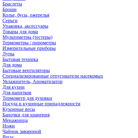
Браслеты
Броши
Колье, бусы, ожерелья
Серьги
Упаковка, аксессуары
Товары для дома
Мультиметры (тестеры)
Термометры / пирометры
Измерительные приборы
Лупы
Бытовая техника
Для дома
Бытовые вентиляторы
Специализированные отпугиватели насекомых
Увлажнитель, Ароматизатор
Для кухни
Для напитков
Термометр для духовки
Посуда и кухонные принадлежности
Кухонные весы
Баночки для хранения
Менажница
Ножи
Чайник завароной
Весы