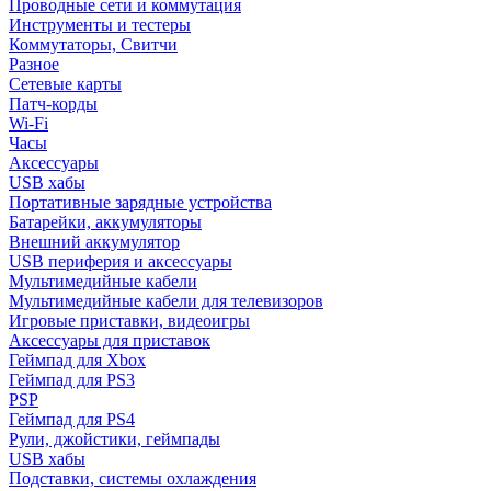
Проводные сети и коммутация
Инструменты и тестеры
Коммутаторы, Свитчи
Разное
Сетевые карты
Патч-корды
Wi-Fi
Часы
Аксессуары
USB хабы
Портативные зарядные устройства
Батарейки, аккумуляторы
Внешний аккумулятор
USB периферия и аксессуары
Мультимедийные кабели
Мультимедийные кабели для телевизоров
Игровые приставки, видеоигры
Аксессуары для приставок
Геймпад для Xbox
Геймпад для PS3
PSP
Геймпад для PS4
Рули, джойстики, геймпады
USB хабы
Подставки, системы охлаждения