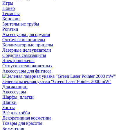
Игры
Покер
Термосы
Бинокли
Зрительные трубы
Рогатки
Аксессуары для оружия
Оптические прицелы
Коллиматорные прицелы
Лазерные целеуказатели
Средства самозащиты
Электрошокеры
Отпугиватели животных
Аксессуары для фитнеса
Зеленая лазерная указка "Green Laser Pointer 2000 mW"
Для женщин
Аксессуары
Шарфы, платки
Шапки
Зонты
Всё для хобби
Декоративная косметика
Товары для красоты
Бижутерия