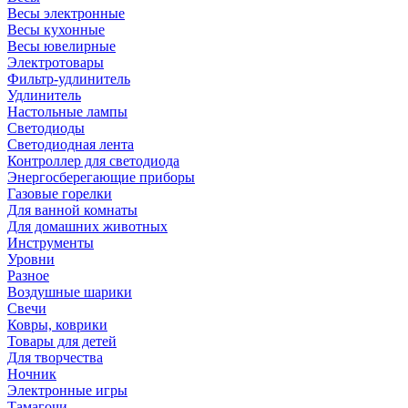
Весы электронные
Весы кухонные
Весы ювелирные
Электротовары
Фильтр-удлинитель
Удлинитель
Настольные лампы
Светодиоды
Светодиодная лента
Контроллер для светодиода
Энергосберегающие приборы
Газовые горелки
Для ванной комнаты
Для домашних животных
Инструменты
Уровни
Разное
Воздушные шарики
Свечи
Ковры, коврики
Товары для детей
Для творчества
Ночник
Электронные игры
Тамагочи