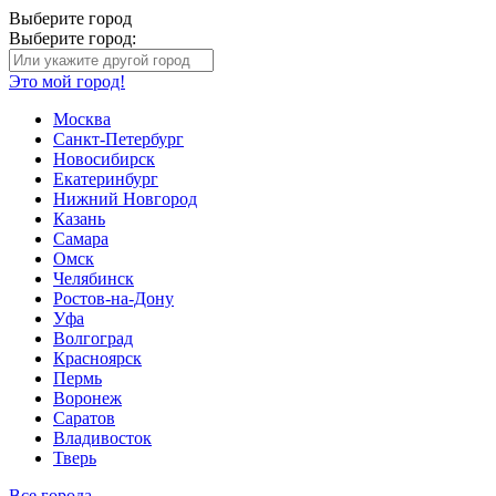
Выберите город
Выберите город:
Это мой город!
Москва
Санкт-Петербург
Новосибирск
Екатеринбург
Нижний Новгород
Казань
Самара
Омск
Челябинск
Ростов-на-Дону
Уфа
Волгоград
Красноярск
Пермь
Воронеж
Саратов
Владивосток
Тверь
Все города