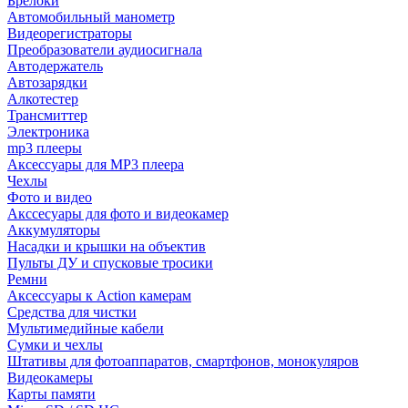
Брелоки
Автомобильный манометр
Видеорегистраторы
Преобразователи аудиосигнала
Автодержатель
Автозарядки
Алкотестер
Трансмиттер
Электроника
mp3 плееры
Аксессуары для MP3 плеера
Чехлы
Фото и видео
Акссесуары для фото и видеокамер
Аккумуляторы
Насадки и крышки на объектив
Пульты ДУ и спусковые тросики
Ремни
Аксессуары к Action камерам
Средства для чистки
Мультимедийные кабели
Сумки и чехлы
Штативы для фотоаппаратов, смартфонов, монокуляров
Видеокамеры
Карты памяти