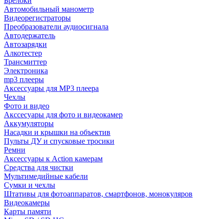
Брелоки
Автомобильный манометр
Видеорегистраторы
Преобразователи аудиосигнала
Автодержатель
Автозарядки
Алкотестер
Трансмиттер
Электроника
mp3 плееры
Аксессуары для MP3 плеера
Чехлы
Фото и видео
Акссесуары для фото и видеокамер
Аккумуляторы
Насадки и крышки на объектив
Пульты ДУ и спусковые тросики
Ремни
Аксессуары к Action камерам
Средства для чистки
Мультимедийные кабели
Сумки и чехлы
Штативы для фотоаппаратов, смартфонов, монокуляров
Видеокамеры
Карты памяти