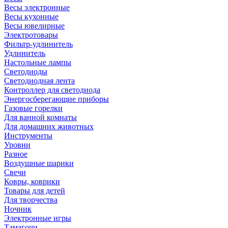
Весы электронные
Весы кухонные
Весы ювелирные
Электротовары
Фильтр-удлинитель
Удлинитель
Настольные лампы
Светодиоды
Светодиодная лента
Контроллер для светодиода
Энергосберегающие приборы
Газовые горелки
Для ванной комнаты
Для домашних животных
Инструменты
Уровни
Разное
Воздушные шарики
Свечи
Ковры, коврики
Товары для детей
Для творчества
Ночник
Электронные игры
Тамагочи