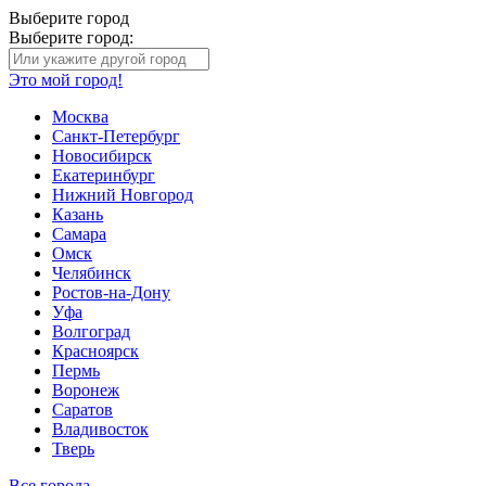
Выберите город
Выберите город:
Это мой город!
Москва
Санкт-Петербург
Новосибирск
Екатеринбург
Нижний Новгород
Казань
Самара
Омск
Челябинск
Ростов-на-Дону
Уфа
Волгоград
Красноярск
Пермь
Воронеж
Саратов
Владивосток
Тверь
Все города