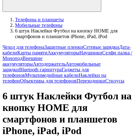
Телефоны и планшеты
Мобильные телефоны
6 штук Наклейки Футбол на кнопку HOME для
смартфонов и планшетов iPhone, iPad, iPod
Чехол для телефона
Защитные пленки
Сетевые зарядки
Дата-
кабели
Карты памяти
Аккумуляторы
Наушники
Селфи палка /
Монопод
Внешние
аккумуляторы
Автодержатель
Автомобильные
зарядки
Bluetooth гарнитура
Гаджеты для
телефонов
Мультимедийные кабели
Наклейки на
телефон
Объективы для телефонов
Переходники
Стилусы
6 штук Наклейки Футбол на
кнопку HOME для
смартфонов и планшетов
iPhone, iPad, iPod