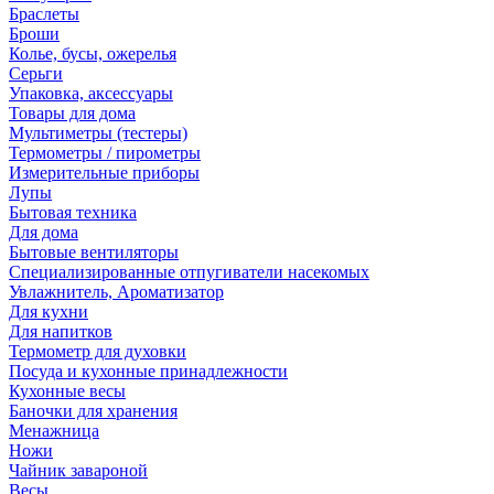
Браслеты
Броши
Колье, бусы, ожерелья
Серьги
Упаковка, аксессуары
Товары для дома
Мультиметры (тестеры)
Термометры / пирометры
Измерительные приборы
Лупы
Бытовая техника
Для дома
Бытовые вентиляторы
Специализированные отпугиватели насекомых
Увлажнитель, Ароматизатор
Для кухни
Для напитков
Термометр для духовки
Посуда и кухонные принадлежности
Кухонные весы
Баночки для хранения
Менажница
Ножи
Чайник завароной
Весы