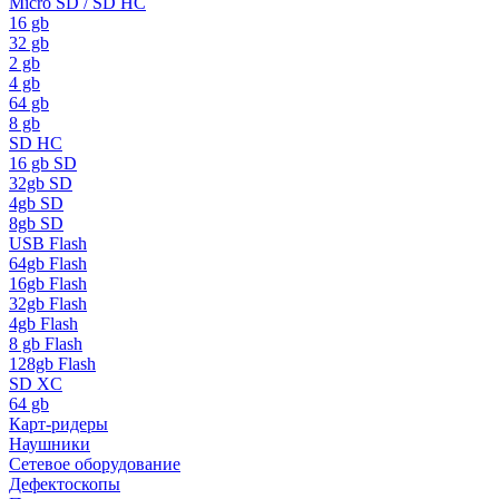
Micro SD / SD HC
16 gb
32 gb
2 gb
4 gb
64 gb
8 gb
SD HC
16 gb SD
32gb SD
4gb SD
8gb SD
USB Flash
64gb Flash
16gb Flash
32gb Flash
4gb Flash
8 gb Flash
128gb Flash
SD XC
64 gb
Карт-ридеры
Наушники
Сетевое оборудование
Дефектоскопы