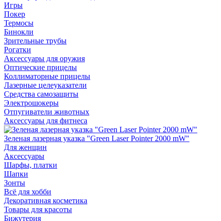
Игры
Покер
Термосы
Бинокли
Зрительные трубы
Рогатки
Аксессуары для оружия
Оптические прицелы
Коллиматорные прицелы
Лазерные целеуказатели
Средства самозащиты
Электрошокеры
Отпугиватели животных
Аксессуары для фитнеса
Зеленая лазерная указка "Green Laser Pointer 2000 mW"
Для женщин
Аксессуары
Шарфы, платки
Шапки
Зонты
Всё для хобби
Декоративная косметика
Товары для красоты
Бижутерия