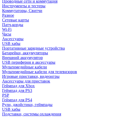
Проводные сети и коммутация
Инструменты и тестеры
Коммутаторы, Свитчи
Разное
Сетевые карты
Патч-корды
Wi-Fi
Часы
Аксессуары
USB хабы
Портативные зарядные устройства
Батарейки, аккумуляторы
Внешний аккумулятор
USB периферия и аксессуары
Мультимедийные кабели
Мультимедийные кабели для телевизоров
Игровые приставки, видеоигры
Аксессуары для приставок
Геймпад для Xbox
Геймпад для PS3
PSP
Геймпад для PS4
Рули, джойстики, геймпады
USB хабы
Подставки, системы охлаждения