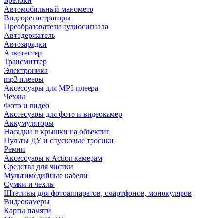
Брелоки
Автомобильный манометр
Видеорегистраторы
Преобразователи аудиосигнала
Автодержатель
Автозарядки
Алкотестер
Трансмиттер
Электроника
mp3 плееры
Аксессуары для MP3 плеера
Чехлы
Фото и видео
Акссесуары для фото и видеокамер
Аккумуляторы
Насадки и крышки на объектив
Пульты ДУ и спусковые тросики
Ремни
Аксессуары к Action камерам
Средства для чистки
Мультимедийные кабели
Сумки и чехлы
Штативы для фотоаппаратов, смартфонов, монокуляров
Видеокамеры
Карты памяти