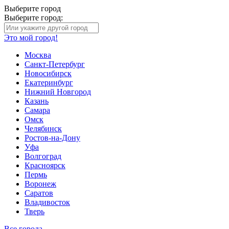
Выберите город
Выберите город:
Это мой город!
Москва
Санкт-Петербург
Новосибирск
Екатеринбург
Нижний Новгород
Казань
Самара
Омск
Челябинск
Ростов-на-Дону
Уфа
Волгоград
Красноярск
Пермь
Воронеж
Саратов
Владивосток
Тверь
Все города