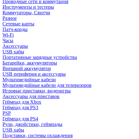
Проводные сети и коммутация
Инструменты и тестеры
Коммутаторы, Свитчи
Разное
Сетевые карты
Патч-корды
Wi-Fi
Часы
Аксессуары
USB хабы
Портативные зарядные устройства
Батарейки, аккумуляторы
Внешний аккумулятор
USB периферия и аксессуары
Мультимедийные кабели
Мультимедийные кабели для телевизоров
Игровые приставки, видеоигры
Аксессуары для приставок
Геймпад для Xbox
Геймпад для PS3
PSP
Геймпад для PS4
Рули, джойстики, геймпады
USB хабы
Подставки, системы охлаждения