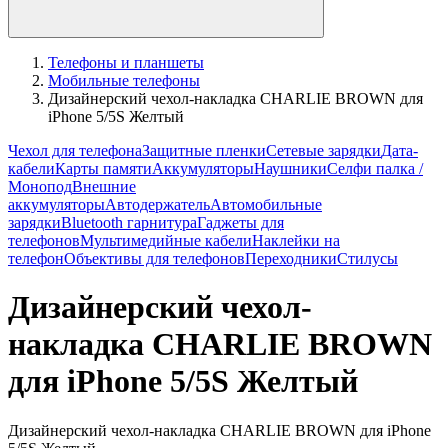
Телефоны и планшеты
Мобильные телефоны
Дизайнерский чехол-накладка CHARLIE BROWN для
iPhone 5/5S Желтый
Чехол для телефона
Защитные пленки
Сетевые зарядки
Дата-
кабели
Карты памяти
Аккумуляторы
Наушники
Селфи палка /
Монопод
Внешние
аккумуляторы
Автодержатель
Автомобильные
зарядки
Bluetooth гарнитура
Гаджеты для
телефонов
Мультимедийные кабели
Наклейки на
телефон
Объективы для телефонов
Переходники
Стилусы
Дизайнерский чехол-
накладка CHARLIE BROWN
для iPhone 5/5S Желтый
Дизайнерский чехол-накладка CHARLIE BROWN для iPhone