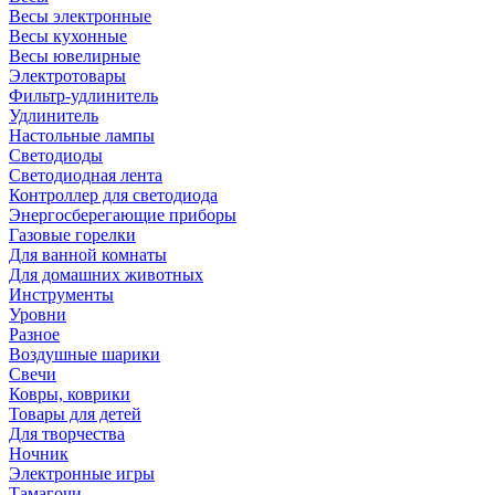
Весы электронные
Весы кухонные
Весы ювелирные
Электротовары
Фильтр-удлинитель
Удлинитель
Настольные лампы
Светодиоды
Светодиодная лента
Контроллер для светодиода
Энергосберегающие приборы
Газовые горелки
Для ванной комнаты
Для домашних животных
Инструменты
Уровни
Разное
Воздушные шарики
Свечи
Ковры, коврики
Товары для детей
Для творчества
Ночник
Электронные игры
Тамагочи