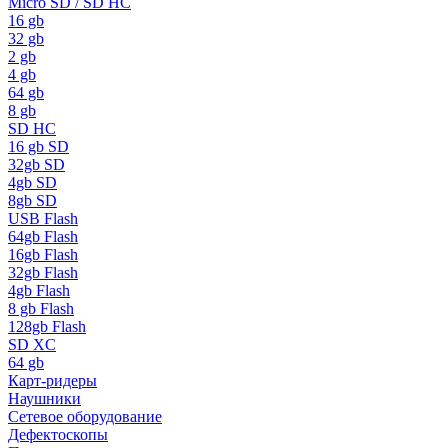
Micro SD / SD HC
16 gb
32 gb
2 gb
4 gb
64 gb
8 gb
SD HC
16 gb SD
32gb SD
4gb SD
8gb SD
USB Flash
64gb Flash
16gb Flash
32gb Flash
4gb Flash
8 gb Flash
128gb Flash
SD XC
64 gb
Карт-ридеры
Наушники
Сетевое оборудование
Дефектоскопы