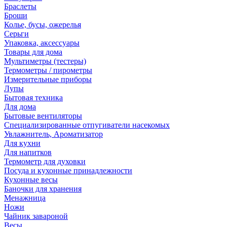
Браслеты
Броши
Колье, бусы, ожерелья
Серьги
Упаковка, аксессуары
Товары для дома
Мультиметры (тестеры)
Термометры / пирометры
Измерительные приборы
Лупы
Бытовая техника
Для дома
Бытовые вентиляторы
Специализированные отпугиватели насекомых
Увлажнитель, Ароматизатор
Для кухни
Для напитков
Термометр для духовки
Посуда и кухонные принадлежности
Кухонные весы
Баночки для хранения
Менажница
Ножи
Чайник завароной
Весы