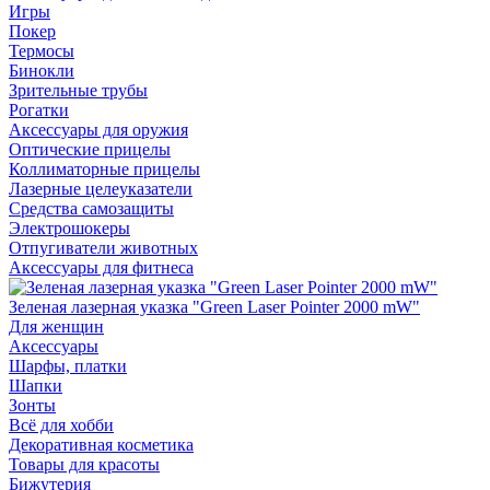
Игры
Покер
Термосы
Бинокли
Зрительные трубы
Рогатки
Аксессуары для оружия
Оптические прицелы
Коллиматорные прицелы
Лазерные целеуказатели
Средства самозащиты
Электрошокеры
Отпугиватели животных
Аксессуары для фитнеса
Зеленая лазерная указка "Green Laser Pointer 2000 mW"
Для женщин
Аксессуары
Шарфы, платки
Шапки
Зонты
Всё для хобби
Декоративная косметика
Товары для красоты
Бижутерия